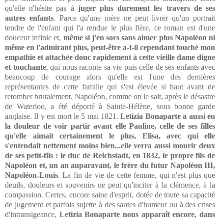
qu'elle n'hésite pas à
juger plus durement les travers de ses
autres enfants
. Parce qu'une mère ne peut livrer qu'un portrait
tendre de l'enfant qui l'a rendue le plus fière, ce roman est d'une
douceur infinie et,
même si j'en sors sans aimer plus Napoléon ni
même en l'admirant plus, peut-être a-t-il cependant touché mon
empathie et attachée donc rapidement à cette vieille dame digne
et touchante
, qui nous raconte sa vie puis celle de ses enfants avec
beaucoup de courage alors qu'elle est l'une des dernières
représentantes de cette famille qui s'est élevée si haut avant de
retomber brutalement. Napoléon, comme on le sait, après le désastre
de Waterloo, a été déporté à Sainte-Hélène, sous bonne garde
anglaise. Il y est mort le 5 mai 1821.
Letizia Bonaparte a aussi eu
la douleur de voir partir avant elle Pauline, celle de ses filles
qu'elle aimait certainement le plus, Elisa, avec qui elle
s'entendait nettement moins bien...elle verra aussi mourir deux
de ses petit-fils : le duc de Reichstadt, en 1832, le propre fils de
Napoléon et, un an auparavant, le frère du futur Napoléon III,
Napoléon-Louis
. La fin de vie de cette femme, qui n'est plus que
deuils, douleurs et souvenirs ne peut qu'inciter à la clémence, à la
compassion. Certes, encore saine d'esprit, dotée de toute sa capacité
de jugement et parfois sujette à des sautes d'humeur ou à des crises
d'intransigeance,
Letizia Bonaparte nous apparaît encore, dans