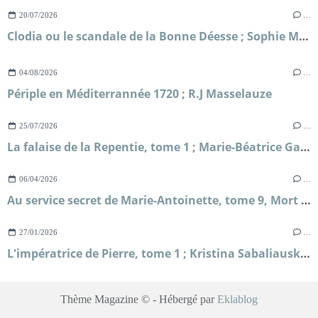
20/07/2026
…
Clodia ou le scandale de la Bonne Déesse ; Sophie Malick-Prunier
04/08/2026
…
Périple en Méditerrannée 1720 ; R.J Masselauze
25/07/2026
…
La falaise de la Repentie, tome 1 ; Marie-Béatrice Gauvin
06/04/2026
…
Au service secret de Marie-Antoinette, tome 9, Mort sur le fil ; Frédéric Lenormand
27/01/2026
…
L'impératrice de Pierre, tome 1 ; Kristina Sabaliauskaitė
Thème Magazine © - Hébergé par
Eklablog