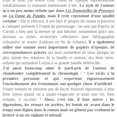
Pour le reste, j'ai trouvé cette vision de l'épopée napoléonienne
rafraîchissante et vraiment intéressante à lire.
Le style de l'auteur
m'a un peu moins séduite que dans
Les Demoiselles de Provence
ou
La Dame du Palatin
, mais il reste cependant d'une qualité
certaine
! Sûr et efficace, il sert bien le propos du roman et parvient
à s'adapter aisément à l'esprit du personnage : on sent que Patrick de
Carolis a bien pris la mesure de son héroïne, notamment grâce aux
diverses et riches recherches effectuées (une bibliographie
exhaustive se trouve d'ailleurs en fin de volume).
Il a également
utilisé une somme assez importante de papiers d'époque, de
correspondances privées
qui nous permettent de nous plonger au
plus intime des relations de la famille et surtout, des liens mère-
enfants qui unissaient Letizia à sa grande famille hétéroclite.
J'ai aussi beaucoup aimé le parti-pris de l'auteur de
chambouler complètement la chronologie
! !
Les récits à la
première personne et qui respectent rigoureusement
l'enchaînement des événements ont quelque chose d'artificiel
:
l'esprit humain ne raisonne pas de façon toujours rigoureuse, à plus
forte raison quand on a quatre-vingts-ans et toute une vie, bien
remplie, à raconter !
Alors, c'est sûr, il faut suivre : les
digressions, les retours en arrière, les bonds en avant dans le
temps sont légion dans le roman mais ne gênent pas vraiment la
lecture si on est vigilant et attentif
.