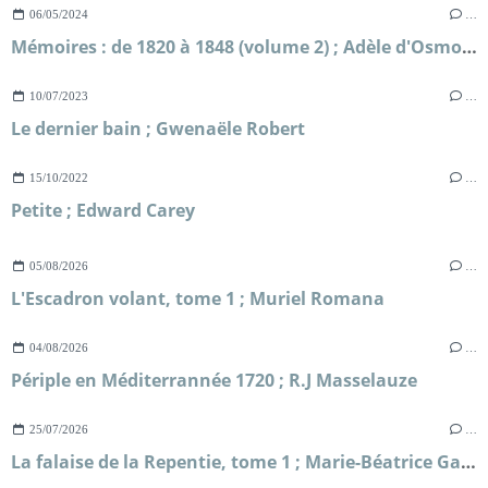
06/05/2024
…
Mémoires : de 1820 à 1848 (volume 2) ; Adèle d'Osmond comtesse de Boigne
10/07/2023
…
Le dernier bain ; Gwenaële Robert
15/10/2022
…
Petite ; Edward Carey
05/08/2026
…
L'Escadron volant, tome 1 ; Muriel Romana
04/08/2026
…
Périple en Méditerrannée 1720 ; R.J Masselauze
25/07/2026
…
La falaise de la Repentie, tome 1 ; Marie-Béatrice Gauvin