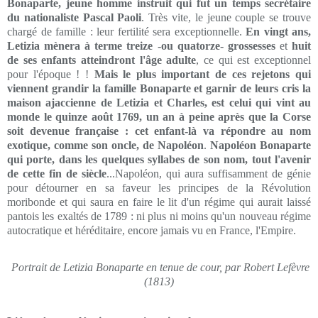
Bonaparte, jeune homme instruit qui fut un temps secrétaire
du nationaliste Pascal Paoli
. Très vite, le jeune couple se trouve
chargé de famille : leur fertilité sera exceptionnelle.
En vingt ans,
Letizia mènera à terme treize -ou quatorze- grossesses
et
huit
de ses enfants atteindront l'âge adulte
, ce qui est exceptionnel
pour l'époque ! !
Mais le plus important de ces rejetons qui
viennent grandir la famille Bonaparte et garnir de leurs cris la
maison ajaccienne de Letizia et Charles, est celui qui vint au
monde le quinze août 1769, un an à peine après que la Corse
soit devenue française : cet enfant-là va répondre au nom
exotique, comme son oncle, de Napoléon
.
Napoléon Bonaparte
qui porte, dans les quelques syllabes de son nom, tout l'avenir
de cette fin de siècle
...Napoléon, qui aura suffisamment de génie
pour détourner en sa faveur les principes de la Révolution
moribonde et qui saura en faire le lit d'un régime qui aurait laissé
pantois les exaltés de 1789 : ni plus ni moins qu'un nouveau régime
autocratique et héréditaire, encore jamais vu en France, l'Empire.
Portrait de Letizia Bonaparte en tenue de cour, par Robert Lefèvre
(1813)