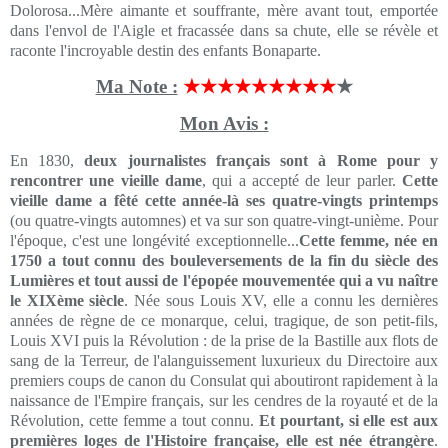
Dolorosa...Mère aimante et souffrante, mère avant tout, emportée
dans l'envol de l'Aigle et fracassée dans sa chute, elle se révèle et
raconte l'incroyable destin des enfants Bonaparte.
Ma Note :
★★★★★★★★★
★
Mon Avis :
En 1830,
deux journalistes français sont à Rome pour y
rencontrer une vieille dame
, qui a accepté de leur parler.
Cette
vieille dame a fêté cette année-là ses quatre-vingts printemps
(ou quatre-vingts automnes) et va sur son quatre-vingt-unième. Pour
l'époque, c'est une longévité exceptionnelle...
Cette femme, née en
1750 a tout connu des bouleversements de la fin du siècle des
Lumières et tout aussi de l'épopée mouvementée qui a vu naître
le XIXème siècle
. Née sous Louis XV, elle a connu les dernières
années de règne de ce monarque, celui, tragique, de son petit-fils,
Louis XVI puis la Révolution : de la prise de la Bastille aux flots de
sang de la Terreur, de l'alanguissement luxurieux du Directoire aux
premiers coups de canon du Consulat qui aboutiront rapidement à la
naissance de l'Empire français, sur les cendres de la royauté et de la
Révolution, cette femme a tout connu.
Et pourtant, si elle est aux
premières loges de l'Histoire française, elle est née étrangère
.