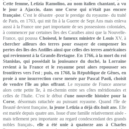
Cette femme, Letizia Ramolino, au nom italien chantant, a vu
le jour à Ajaccio, dans une Corse qui n'était pas encore
française
. C'est le désastre -pour le prestige du royaume- du traité
de Paris, en 1763, qui mit fin à la Guerre de Sept Ans mais enleva
aussi à la France une part importante de ses possessions coloniales,
à commencer par certaines îles des Caraïbes ainsi que la Nouvelle-
France, qui poussa
Choiseul, le fameux ministre de Louis
XV, à
chercher ailleurs des terres pour essayer de compenser les
pertes des îles des Antilles ainsi que celles des terres américaines
qui reviennent à la Grande-Bretagne
.
En 1766, à la mort du roi
Stanislas, qui possédait la jouissance du duché, la Lorraine
revient à la France et le royaume peut alors repousser ses
frontières vers l'est
;
puis, en 1768, la République de Gênes, en
proie à une insurrection corse menée par Pascal Paoli, choisit
de vendre l'île au plus offrant
. Le royaume de France annexe
alors cette petite île, à mi-chemin entre ses côtes méridionales et
celles de l'Italie. C'est le début d'
une nouvelle histoire pour la
Corse
, désormais rattachée au puissant royaume. Quand l'île de
Beauté devient française,
la jeune Letizia a déjà dix-huit ans
. Elle
est mariée depuis quatre ans. Issue d'une famille relativement aisée -
mais tellement peu importante au regard condescendant des grands
nobles français-,
elle a été unie à quatorze ans à Charles