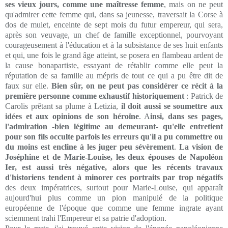
ses vieux jours, comme une maîtresse femme
, mais on ne peut
qu'admirer cette femme qui, dans sa jeunesse, traversait la Corse à
dos de mulet, enceinte de sept mois du futur empereur, qui sera,
après son veuvage, un chef de famille exceptionnel, pourvoyant
courageusement à l'éducation et à la subsistance de ses huit enfants
et qui, une fois le grand âge atteint, se posera en flambeau ardent de
la cause bonapartiste, essayant de rétablir comme elle peut la
réputation de sa famille au mépris de tout ce qui a pu être dit de
faux sur elle.
Bien sûr, on ne peut pas considérer ce récit à la
première personne comme exhaustif historiquement
: Patrick de
Carolis prêtant sa plume à Letizia,
il doit aussi se soumettre aux
idées et aux opinions de son héroïne
. A
insi, dans ses pages,
l'admiration -bien légitime au demeurant- qu'elle entretient
pour son fils occulte parfois les erreurs qu'il a pu commettre ou
du moins est encline à les juger peu sévèrement
.
La vision de
Joséphine et de Marie-Louise, les deux épouses de Napoléon
Ier, est aussi très négative, alors que les récents travaux
d'historiens tendent à minorer ces portraits par trop négatifs
des deux impératrices, surtout pour Marie-Louise, qui apparaît
aujourd'hui plus comme un pion manipulé de la politique
européenne de l'époque que comme une femme ingrate ayant
sciemment trahi l'Empereur et sa patrie d'adoption.