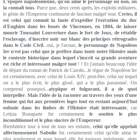
L'épopée napoléonienne, qu'on aime le personnage ou non, on
la connaît tous
. Parce que, deux cents après, les exploits militaires,
le génie de l'Empereur continuent de fasciner malgré tout.
Certes, il
est celui qui commit la faute d'expédier l'exécution du duc
d'Enghien dans les fossés de Vincennes, en 1804, de laisser
mourir Toussaint Louverture dans le fort de Joux, de rétablir
l'esclavage, d'inscrire noir sur blanc des principes rétrogrades
dans le Code Civil
...oui, je l'avoue,
le personnage de Napoléon
Ier n'est pas celui que je préfère dans toute notre Histoire mais
le contexte historique dans lequel s'inscrit sa grande aventure
est riche et intéressant malgré tout
! ! Et j'aimais beaucoup l'idée
de départ du roman de Patrick de Carolis...le règne de Napoléon Ier
est certainement, avec celui de Louis XIV, peut-être, celui sur lequel
on a le plus écrit, le plus glosé, qui a le plus passionné. On
comprend pourquoi...
atypique et fulgurant, il a de quoi
interpeller
.
Mais l'idée de la raconter au travers des yeux d'une
femme qui fut aux premières loges tout en restant aujourd'hui
enfouie dans les limbes de l'Histoire était intéressante
, car
Letizia Bonaparte fut certainement
le soutien le plus
inconditionnel et le plus sincère de l'Empereur
.
Bienfaitrice tour à tour de tous ses enfants,
celui qu'elle appelait
affectueusement Nabulio
fut certainement celui qu'elle aima le
plus tendrement et pour lequel elle fut toujours indulgente, alors