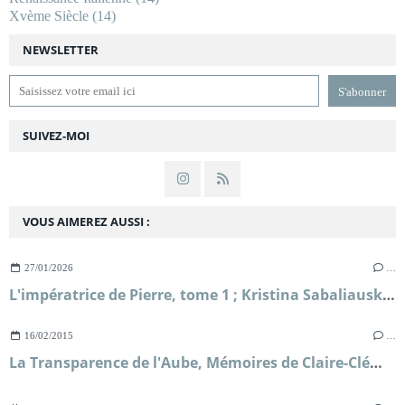
Xvème Siècle
(14)
NEWSLETTER
SUIVEZ-MOI
VOUS AIMEREZ AUSSI :
27/01/2026
…
L'impératrice de Pierre, tome 1 ; Kristina Sabaliauskaitė
16/02/2015
…
La Transparence de l'Aube, Mémoires de Claire-Clémence, princesse de Condé ; Jean-Christian Petitfils