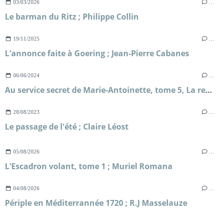
03/03/2026
…
Le barman du Ritz ; Philippe Collin
19/11/2025
…
L'annonce faite à Goering ; Jean-Pierre Cabanes
06/06/2024
…
Au service secret de Marie-Antoinette, tome 5, La reine se confine ; Frédéric Lenormand
28/08/2023
…
Le passage de l'été ; Claire Léost
05/08/2026
…
L'Escadron volant, tome 1 ; Muriel Romana
04/08/2026
…
Périple en Méditerrannée 1720 ; R.J Masselauze