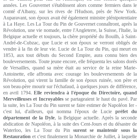
années. Les Gouvernet s'établissent alors comme fermiers dans le
comté d'Albany, sur les rives de l'Hudson, près de New York.
Auparavant, son époux avait été également ministre plénipotentiaire
à La Haye. Les La Tour du Pin de Gouvernet connaîtront, après la
Révolution, une vie nomade, entre l'Angleterre, la Suisse, l'Italie, la
Belgique actuelle et toujours, la chère propriété du Bouilh, à Saint-
André-de-Cubzac, que Lucie et son époux se verront obligés de
vendre à la fin de leur vie. Lucie de La Tour du Pin, qui meurt en
1853, aux tout débuts du Second Empire, aura connu bien des
bouleversements. Toute jeune encore, elle fréquenta les salons dorés
de Versailles, quand sa mère était au service de la reine Marie-
Antoinette, elle affronta avec courage les bouleversements de la
Révolution, qui virent la famille de son époux ruinée, son père et
son beau-père mourir sur l'échafaud, à quelques jours de différence,
en avril 1794.
Elle reviendra à l'époque du Directoire, quand
Merveilleuses et Incroyables
se partageaient le haut du pavé. Par
la suite, les La Tour du Pin surent se faire estimer de Napoléon Ier -
c'est lui, d'ailleurs, qui nomma l'époux de Lucie
préfet du
département de la Dyle
, la Belgique actuelle. Après la seconde
abdication de Napoléon, à la suite des Cent-Jours et du désastre de
Waterloo, les La Tour du Pin
surent se maintenir sous la
Restauration
et c'est finalement la Monarchie de Juillet, à laquelle