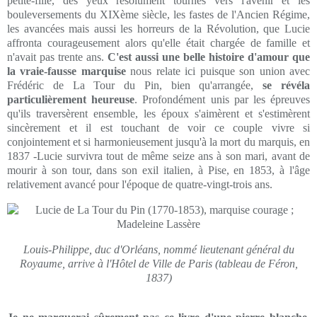
petite-fille, des yeux résolument tournés vers l'avenir et les
bouleversements du XIXème siècle, les fastes de l'Ancien Régime,
les avancées mais aussi les horreurs de la Révolution, que Lucie
affronta courageusement alors qu'elle était chargée de famille et
n'avait pas trente ans.
C'est aussi une belle histoire d'amour que
la vraie-fausse marquise
nous relate ici puisque son union avec
Frédéric de La Tour du Pin, bien qu'arrangée,
se révéla
particulièrement heureuse
. Profondément unis par les épreuves
qu'ils traversèrent ensemble, les époux s'aimèrent et s'estimèrent
sincèrement et il est touchant de voir ce couple vivre si
conjointement et si harmonieusement jusqu'à la mort du marquis, en
1837 -Lucie survivra tout de même seize ans à son mari, avant de
mourir à son tour, dans son exil italien, à Pise, en 1853, à l'âge
relativement avancé pour l'époque de quatre-vingt-trois ans.
Louis-Philippe, duc d'Orléans, nommé lieutenant général du
Royaume, arrive à l'Hôtel de Ville de Paris (tableau de Féron,
1837)