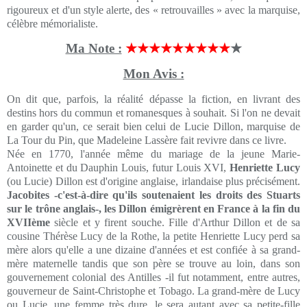
rigoureux et d'un style alerte, des « retrouvailles » avec la marquise,
célèbre mémorialiste.
Ma Note :
★★★★★★★★★
★
Mon Avis :
On dit que, parfois, la réalité dépasse la fiction, en livrant des
destins hors du commun et romanesques à souhait. Si l'on ne devait
en garder qu'un, ce serait bien celui de Lucie Dillon, marquise de
La Tour du Pin, que Madeleine Lassère fait revivre dans ce livre.
Née en 1770, l'année même du mariage de la jeune Marie-
Antoinette et du Dauphin Louis, futur Louis XVI,
Henriette Lucy
(ou Lucie) Dillon est d'origine anglaise, irlandaise plus précisément.
Jacobites -c'est-à-dire qu'ils soutenaient les droits des Stuarts
sur le trône anglais-, les Dillon émigrèrent en France à la fin du
XVIIème
siècle et y firent souche. Fille d'Arthur Dillon et de sa
cousine Thérèse Lucy de la Rothe, la petite Henriette Lucy perd sa
mère alors qu'elle a une dizaine d'années et est confiée à sa grand-
mère maternelle tandis que son père se trouve au loin, dans son
gouvernement colonial des Antilles -il fut notamment, entre autres,
gouverneur de Saint-Christophe et Tobago. La grand-mère de Lucy
ou Lucie, une femme très dure, le sera autant avec sa petite-fille