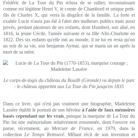
Frédéric de La Tour du Pin refusa de se rallier, reconnaissant
comme roi légitime Henri V, le comte de Chambord et unique petit-
fils de Charles X, qui verra la disgrâce de la famille. La forte et
exaltée Lucie n'aura pas été à l'abri des malheurs publics mais aussi
privés, perdant plusieurs de ses enfants, dont Humbert, son aîné, en
1816, la jeune Cécile, l'année suivante et sa fille Alix-Charlotte en
1822. Des six enfants qu'elle mit au monde, il ne lui en resta qu'un
au soir de sa vie, son benjamin Aymar, qui se maria un an après la
mort de sa mère.
Le corps-de-logis du château du Bouilh (Gironde) vu depuis le parc
: le château appartint aux La Tour du Pin jusqu'en 1835
Dans ce livre, qui n'est pas vraiment une biographie, Madeleine
Lassère établit le portrait de son héroïne
à l'aide de faux mémoires
basés cependant sur les vrais
, puisque la marquise de La Tour du
Pin fut une mémorialiste relativement renommée, dont l'oeuvre est
parue, récemment, au
Mercure de France
, en 1979, dans la
collection
Le Temps Retrouvé
. Mêlant récit de son invention et