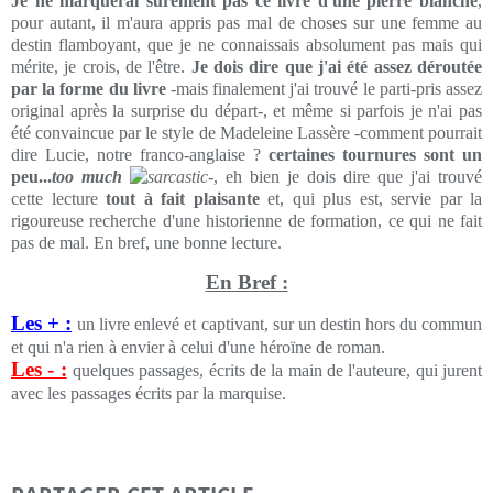
Je ne marquerai sûrement pas ce livre d'une pierre blanche
,
pour autant, il m'aura appris pas mal de choses sur une femme au
destin flamboyant, que je ne connaissais absolument pas mais qui
mérite, je crois, de l'être.
Je dois dire que j'ai été assez déroutée
par la forme du livre
-mais finalement j'ai trouvé le parti-pris assez
original après la surprise du départ-, et même si parfois je n'ai pas
été convaincue par le style de Madeleine Lassère -comment pourrait
dire Lucie, notre franco-anglaise ?
certaines tournures sont un
peu...
too much
-, eh bien je dois dire que j'ai trouvé
cette lecture
tout à fait plaisante
et, qui plus est, servie par la
rigoureuse recherche d'une historienne de formation, ce qui ne fait
pas de mal. En bref, une bonne lecture.
En Bref :
Les + :
un livre enlevé et captivant, sur un destin hors du commun
et qui n'a rien à envier à celui d'une héroïne de roman.
Les - :
quelques passages, écrits de la main de l'auteure, qui jurent
avec les passages écrits par la marquise.