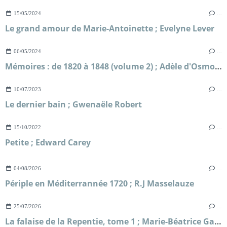
15/05/2024
…
Le grand amour de Marie-Antoinette ; Evelyne Lever
06/05/2024
…
Mémoires : de 1820 à 1848 (volume 2) ; Adèle d'Osmond comtesse de Boigne
10/07/2023
…
Le dernier bain ; Gwenaële Robert
15/10/2022
…
Petite ; Edward Carey
04/08/2026
…
Périple en Méditerrannée 1720 ; R.J Masselauze
25/07/2026
…
La falaise de la Repentie, tome 1 ; Marie-Béatrice Gauvin