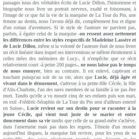
passages issus des véritables écrits de Lucie Dillon, l'historienne et
biographe nous livre un portrait nerveux, exalté et foisonnant, à
l'image de ce que fut la vie de la marquise de La Tour du Pin, une
femme au destin, nous l'avons déjà dit, complètement fou et digne
d'un roman d'aventures. Si le style de l'auteure ne parvient pas,
parfois, à égaler celui de la marquise -
on ressent assez nettement
les différences entre les styles respectifs de Madeleine Lassère et
de Lucie Dillon
, même si la volonté de l'auteure était de nous livrer
un récit linéaire dans lequel ses interventions se mêlent étroitement à
celles tirées des mémoires de Lucy-, il n'empêche que ce récit
relativement court -à peine 200 pages-,
ne nous laisse pas le temps
de nous ennuyer
, bien au contraire. Il est enlevé, captivant et
touchant puisqu'au soir de sa vie, alors que
Lucie, déjà âgée et
vivant dans le dénuement
, s'adresse à sa petite-fille Cécile, la fille
d'Alix-Charlotte, l'un des rares membres de sa famille à ne pas être
mort. Tandis qu'elle a vu mourir cinq de ses enfants puis son mari,
en exil -Frédéric-Séraphin de La Tour du Pin sera d'ailleurs enterré
en Suisse-,
Lucie revient sur son destin pour se raconter à la
jeune Cécile, qui vient tout juste de se marier et entre
doucement dans sa vie
tandis que celle de sa grand-mère s'achève,
dans l'amertume mais pas dans les regrets. Témoin d'un monde
aujourd'hui disparu, la marquise fait revivre, pour les yeux de sa