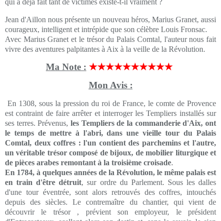
qui a déjà fait tant de victimes existe-t-il vraiment ?
Jean d'Aillon nous présente un nouveau héros, Marius Granet, aussi
courageux, intelligent et intrépide que son célèbre Louis Fronsac.
Avec Marius Granet et le trésor du Palais Comtal, l'auteur nous fait
vivre des aventures palpitantes à Aix à la veille de la Révolution.
Ma Note :
★★★★★★★★★★
Mon Avis :
En 1308, sous la pression du roi de France, le comte de Provence
est contraint de faire arrêter et interroger les Templiers installés sur
ses terres. Prévenus,
les Templiers de la commanderie d'Aix, ont
le temps de mettre à l'abri, dans une vieille tour du Palais
Comtal, deux coffres : l'un contient des parchemins et l'autre,
un véritable trésor composé de bijoux, de mobilier liturgique et
de pièces arabes remontant à la troisième croisade
.
En 1784, à quelques années de la Révolution, le même palais est
en train d'être détruit
, sur ordre du Parlement. Sous les dalles
d'une tour éventrée, sont alors retrouvés des coffres, intouchés
depuis des siècles. Le contremaître du chantier, qui vient de
découvrir le trésor , prévient son employeur, le président