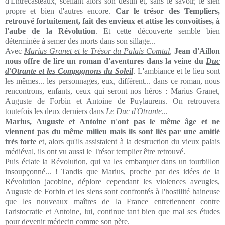
d'Entrecasteaux, scellant alors son destin et, sans le savoir, le sien
propre et bien d'autres encore.
Car le trésor des Templiers,
retrouvé fortuitement, fait des envieux et attise les convoitises, à
l'aube de la Révolution
. Et cette découverte semble bien
déterminée à semer des morts dans son sillage...
Avec
Marius Granet et le Trésor du Palais Comtal
,
Jean d'Aillon
nous offre de lire un roman d'aventures dans la veine du
Duc
d'Otrante et les Compagnons du Soleil
. L'ambiance et le lieu sont
les mêmes... les personnages, eux, diffèrent... dans ce roman, nous
rencontrons, enfants, ceux qui seront nos héros : Marius Granet,
Auguste de Forbin et Antoine de Puylaurens. On retrouvera
toutefois les deux derniers dans
Le Duc d'Otrante
...
Marius, Auguste et Antoine n'ont pas le même âge et ne
viennent pas du même milieu mais ils sont liés par une amitié
très forte
et, alors qu'ils assistaient à la destruction du vieux palais
médiéval, ils ont vu aussi le Trésor templier être retrouvé.
Puis éclate la Révolution, qui va les embarquer dans un tourbillon
insoupçonné... ! Tandis que Marius, proche par des idées de la
Révolution jacobine, déplore cependant les violences aveugles,
Auguste de Forbin et les siens sont confrontés à l'hostilité haineuse
que les nouveaux maîtres de la France entretiennent contre
l'aristocratie et Antoine, lui, continue tant bien que mal ses études
pour devenir médecin comme son père.