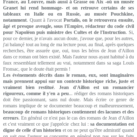
France, au Louvre, mais aussi à Grasse ou Aix -où un musée
Granet lui rend hommage- et on retrouve certains de ses
tableaux en Italie ou en Russie, au musée Pouchkine,
notamment
. Quant à l'avocat
Portalis, on le retrouvera ensuite,
âgé et presque aveugle, sous l'Empire, rédacteur du code civil
pour Napoléon puis ministre des Cultes et de l'Instruction
. Si,
pour ce dernier, je n'avais aucun doute, j'avoue que, pour les autres,
j'ai balançé tout au long de ma lecture pour, au final, après quelques
recherches, être assurée que, oui, tous les héros de Jean d'Aillon
dans ce roman ont bien existé. Mais l'auteur nous ayant habitué à du
faux ressemblant tellement au vrai, notamment dans sa saga Louis
Fronsac, que le doute était permis !
Les événements décrits dans le roman, eux, sont imaginaires
mais prennent appui sur un contexte historique riche, juste et
vraiment bien restitué
.
Jean d'Aillon est un romancier
rigoureux, comme il y'en a peu
... rédiger des romans historiques
doit être passionnant, sans nul doute. Mais écrire ce genre de
romans implique de se documenter beaucoup et malheureusement,
beaucoup de romans historiques contiennent des lacunes et des
erreurs
. En général ce n'est pas le cas des romans de Jean d'Aillon
et c'est vraiment ce que j'apprécie chez lui :
sa documentation est
digne de celle d'un historien
et on ne peut qu'être admiratif quand
on sait que l'auteur se concentre en général non pas sur les faits