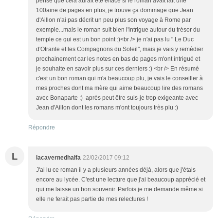
pense que cela aurait été effacé si le roman avait fait une
100aine de pages en plus, je trouve ça dommage que Jean
d'Aillon n'ai pas décrit un peu plus son voyage à Rome par
exemple...mais le roman suit bien l'intrigue autour du trésor du
temple ce qui est un bon point :)<br /> je n'ai pas lu " Le Duc
d'Otrante et les Compagnons du Soleil", mais je vais y remédier
prochainement car les notes en bas de pages m'ont intrigué et
je souhaite en savoir plus sur ces derniers :) <br /> En résumé
c'est un bon roman qui m'a beaucoup plu, je vais le conseiller à
mes proches dont ma mère qui aime beaucoup lire des romans
avec Bonaparte :) après peut être suis-je trop exigeante avec
Jean d'Aillon dont les romans m'ont toujours très plu :)
Répondre
L
lacavernedhaifa
22/02/2017 09:12
J'ai lu ce roman il y a plusieurs années déjà, alors que j'étais
encore au lycée. C'est une lecture que j'ai beaucoup apprécié et
qui me laisse un bon souvenir. Parfois je me demande même si
elle ne ferait pas partie de mes relectures !