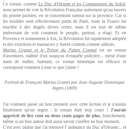
Ce roman, comme
Le Duc d'Otrante et les Compagnons du Soleil
,
nous permet de voir la Révolution Française autrement qu'au travers
du prisme parisien, en se concentrant surtout sur la province. Car si
les troubles sont effectivement partis de Paris, toute la France fut
touchée à des degrés divers certes, mais il est tout de même
intéressant de voir comment le peuple, partout, a réagi. Et en
Provence et notamment à Aix, la Révolution fut rapidement adoptée
et des exactions et massacres y furent commis comme ailleurs.
Marius Granet et le Trésor du Palais Comtal
est un roman
d'aventures, mâtiné d'un soupçon d'enquête policière... mené d'une
main de maître, haletant, ce roman historique est efficace et
correspond vraiment à tout ce que j'aime !
Portrait de François Marius Granet par Jean Auguste Dominique
Ingres (1809)
J'ai vraiment passé un bon moment avec cette lecture et je n'aurais
finalement qu'un regret : le roman était trop court !
J'aurais
apprécié de lire cent ou deux cents pages de plus
, franchement,
même si un bon auteur doit aussi savoir s'arrêter au bon moment.
C'est avec plaisir que j'ai retrouvé l' ambiance du
Duc d'Otrante...
et