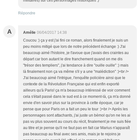
militaires) sur ces personnages historiques :)
Répondre
A
Amélie
06/04/2017 14:38
Coucou :) ça y est j'ai fini ce roman, alors finalement je suis un
peu moins mitigé que lors de notre précédent échange :) J'ai
beaucoup aimé l'histoire, je t'avoue que j'avais des craintes au
départ car bon autant le dire franchement quand on me dis
"trésor des templiers", j'ai tendance à dire "ouille ouille" :) mais
là finalement non ça va même s'il y a une "malédiction" :)<br />
J'ai beaucoup aimé l'intrigue, l'enquête policière ainsi que le
contexte de la Révolution Française qui est enfin exporté
ailleurs qu'à Paris! ça m'a beaucoup intéressé de voir comment
cela s'était passé dans le sud est à ce moment-là, ça m'a donné
envie d'en savoir plus sur la province à cette époque, car je
pense que pour Paris on a fait un peu le tour :)<br /> Après les
personnages sont attachants, j'ai juste un bémol qu'on ne les ai
pas vu plus souvent au cours du récit, finalement je me suis fiée
au titre et je pense qu'il ne faut pas en fait car Marius n'apparaît
pas beaucoup au final avec ses amis, mais je te rejoins je