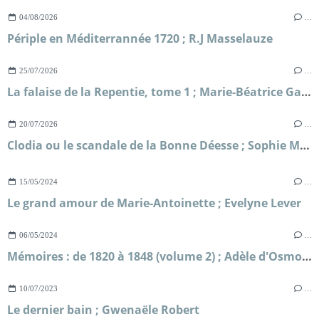
04/08/2026
…
Périple en Méditerrannée 1720 ; R.J Masselauze
25/07/2026
…
La falaise de la Repentie, tome 1 ; Marie-Béatrice Gauvin
20/07/2026
…
Clodia ou le scandale de la Bonne Déesse ; Sophie Malick-Prunier
15/05/2024
…
Le grand amour de Marie-Antoinette ; Evelyne Lever
06/05/2024
…
Mémoires : de 1820 à 1848 (volume 2) ; Adèle d'Osmond comtesse de Boigne
10/07/2023
…
Le dernier bain ; Gwenaële Robert