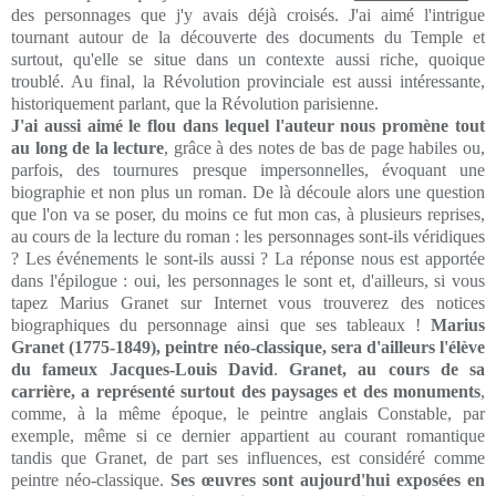
des personnages que j'y avais déjà croisés. J'ai aimé l'intrigue
tournant autour de la découverte des documents du Temple et
surtout, qu'elle se situe dans un contexte aussi riche, quoique
troublé. Au final, la Révolution provinciale est aussi intéressante,
historiquement parlant, que la Révolution parisienne.
J'ai aussi aimé le flou dans lequel l'auteur nous promène tout
au long de la lecture
, grâce à des notes de bas de page habiles ou,
parfois, des tournures presque impersonnelles, évoquant une
biographie et non plus un roman. De là découle alors une question
que l'on va se poser, du moins ce fut mon cas, à plusieurs reprises,
au cours de la lecture du roman : les personnages sont-ils véridiques
? Les événements le sont-ils aussi ? La réponse nous est apportée
dans l'épilogue : oui, les personnages le sont et, d'ailleurs, si vous
tapez Marius Granet sur Internet vous trouverez des notices
biographiques du personnage ainsi que ses tableaux !
Marius
Granet (1775-1849), peintre néo-classique, sera d'ailleurs l'élève
du fameux Jacques-Louis David
.
Granet, au cours de sa
carrière, a représenté surtout des paysages et des monuments
,
comme, à la même époque, le peintre anglais Constable, par
exemple, même si ce dernier appartient au courant romantique
tandis que Granet, de part ses influences, est considéré comme
peintre néo-classique.
Ses œuvres sont aujourd'hui exposées en