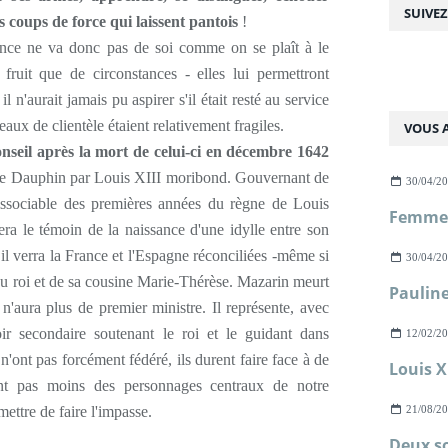
SUIVE
s coups de force qui laissent pantois
!
nce ne va donc pas de soi comme on se plaît à le
 fruit que de circonstances - elles lui permettront
 n'aurait jamais pu aspirer s'il était resté au service
eaux de clientèle étaient relativement fragiles.
VOUS A
onseil après la mort de celui-ci en décembre 1642
er le Dauphin par Louis XIII moribond. Gouvernant de
30/04/2
dissociable des premières années du règne de Louis
sera le témoin de la naissance d'une idylle entre son
 il verra la France et l'Espagne réconciliées -même si
30/04/2
du roi et de sa cousine Marie-Thérèse. Mazarin meurt
'aura plus de premier ministre. Il représente, avec
ir secondaire soutenant le roi et le guidant dans
12/02/2
n'ont pas forcément fédéré, ils durent faire face à de
tent pas moins des personnages centraux de notre
mettre de faire l'impasse.
21/08/2