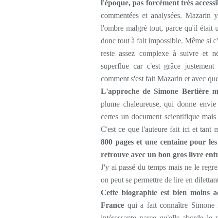
l'époque, pas forcément très accessi
commentées et analysées. Mazarin y
l'ombre malgré tout, parce qu'il était 
donc tout à fait impossible. Même si c'e
reste assez complexe à suivre et né
superflue car c'est grâce justemen
comment s'est fait Mazarin et avec que
L'approche de Simone Bertière m
plume chaleureuse, qui donne envie 
certes un document scientifique mais 
C'est ce que l'auteure fait ici et tan
800 pages et une centaine pour les 
retrouve avec un bon gros livre ent
J'y ai passé du temps mais ne le regre
on peut se permettre de lire en diletta
Cette biographie est bien moins a
France
qui a fait connaître Simone B
intéressante parce qu'elle aborde le 