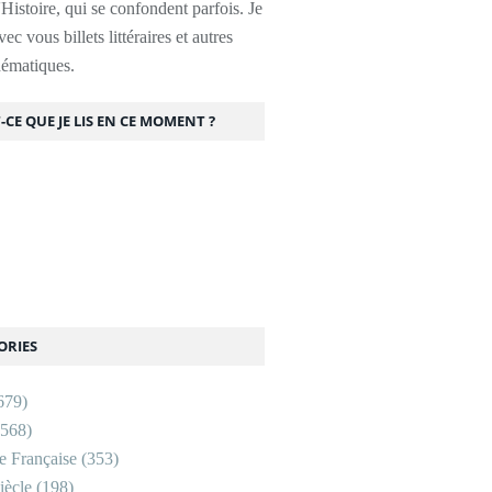
l'Histoire, qui se confondent parfois. Je
ec vous billets littéraires et autres
thématiques.
-CE QUE JE LIS EN CE MOMENT ?
ORIES
679)
568)
re Française
(353)
ècle
(198)