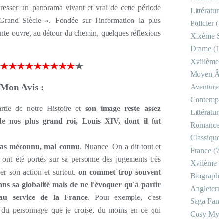
esser un panorama vivant et vrai de cette période
Littératu
Grand Siècle ». Fondée sur l'information la plus
Policier
(
ante ouvre, au détour du chemin, quelques réflexions
Xixème S
Drame
(1
Xviiième
★★★★★★★★★
★
Moyen 
Mon Avis :
Aventure
Contemp
artie de notre Histoire et
son image reste assez
Littératu
 de nos plus grand roi, Louis XIV, dont il fut
Romanc
Classiqu
as méconnu, mal connu
. Nuance. On a dit tout et
France
(7
 ont été portés sur sa personne des jugements très
Xviième 
cer son action et surtout,
on commet trop souvent
Biograph
ns sa globalité mais de ne l'évoquer qu'à partir
Angleter
au service de la France
. Pour exemple, c'est
Saga Fam
e du personnage que je croise, du moins en ce qui
Cosy My