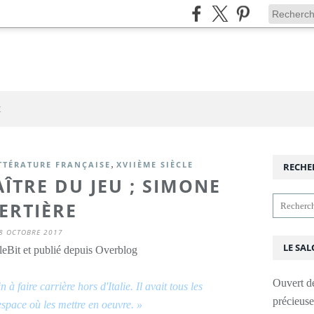
t
,
TTÉRATURE FRANÇAISE
XVIIÈME SIÈCLE
RECHE
ÎTRE DU JEU ; SIMONE
ERTIÈRE
8 OCTOBRE 2017
LE SAL
leBit et publié depuis Overblog
Ouvert d
à faire carrière hors d'Italie. Il avait tous les
précieus
space où les mettre en oeuvre. »