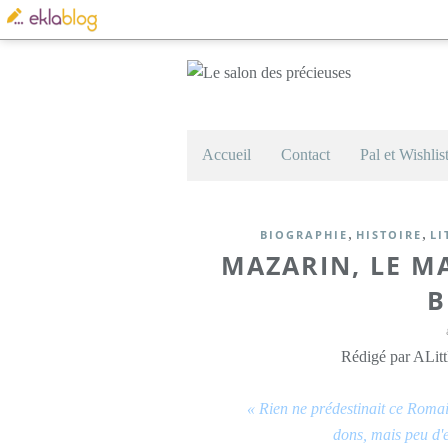
Accueil
Contact
Pal et Wishlis
,
,
BIOGRAPHIE
HISTOIRE
LI
MAZARIN, LE MA
B
Rédigé par ALitt
« Rien ne prédestinait ce Romain 
dons, mais peu d'e