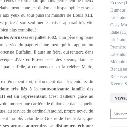
 et celles de formation qui nous permettent de mieux
Ecosse
(1
elativement jeune, ce diplomate hispanophile et sous
Humour
e aux yeux du tout-puissant ministre de Louis XIII,
Littératu
t grâce à son seul mérite mais il apparaît très vite
Cosy Mu
st bien plus compliqué.
Italie
(15
ns les Abruzzes en juillet 1602
, d'un père originaire
Littératu
au service du pape et d'une mère qui lui apporte un
Première
ensia Buffalini. Il aura un frère, qui rentrera dans
Littératu
 évêque d'Aix-en-Provence et des soeurs, dont les
Mémoire
nt parler d'elle, à commencer par la célèbre Marie,
Renaissa
Renaissan
 extrêmement fort, notamment dans les entours du
Xvème Si
onc très liés à la toute-puissante famille des
III est un représentant
. C'est d'ailleurs grâce au
NEWSL
voir amorcer une carrière de diplomate dans laquelle
ussi au service du cardinal Antoine, propre neveu du
ment troublé, celui de la Guerre de Trente Ans, que
r ses armes, apprendre, se distinguer, échouer