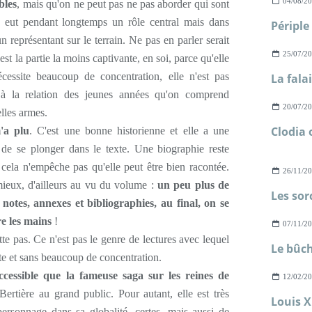
04/08/2
bles
, mais qu'on ne peut pas ne pas aborder qui sont
 eut pendant longtemps un rôle central mais dans
un représentant sur le terrain. Ne pas en parler serait
25/07/2
st la partie la moins captivante, en soi, parce qu'elle
cessite beaucoup de concentration, elle n'est pas
t à la relation des jeunes années qu'on comprend
20/07/2
lles armes.
'a plu
. C'est une bonne historienne et elle a une
de se plonger dans le texte. Une biographie reste
cela n'empêche pas qu'elle peut être bien racontée.
26/11/2
t mieux, d'ailleurs au vu du volume :
un peu plus de
notes, annexes et bibliographies, au final, on se
re les mains
!
07/11/2
tte pas. Ce n'est pas le genre de lectures avec lequel
nte et sans beaucoup de concentration.
ccessible que la fameuse saga sur les reines de
12/02/2
ertière au grand public. Pour autant, elle est très
personnage dans sa globalité, certes, mais aussi de