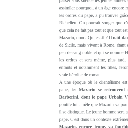
passer sous silence les jeunes années
assimiler pourquoi, à un âge encore r
les ordres du pape, a pu trouver grâc
Richelieu. On pourrait songer que c'es
que cela ne fait pas tout et que tout e
Mazarin, donc. Qui est-il ?
Il naît da
de Sicile, mais vivant à Rome, étant 
peu de sang noble et qui se nomme Hort
les ordres et sera même, plus tard,
enfants et notamment les filles, fero
vraie héroïne de roman.
A une époque où le clientélisme est
pape,
les Mazarin se retrouvent d
Barberini, dont le pape Urbain V
pontife lui - mêle que Mazarin va pou
il se distingue. Le jeune homme sera a
pape. C'est dans un contexte extrême
Mazarin, encore jeune, va fourbi