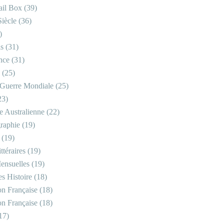
il Box
(39)
iècle
(36)
)
is
(31)
nce
(31)
(25)
Guerre Mondiale
(25)
23)
re Australienne
(22)
raphie
(19)
(19)
ttéraires
(19)
ensuelles
(19)
s Histoire
(18)
on Française
(18)
on Française
(18)
17)