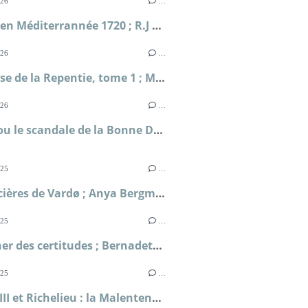
026
…
Périple en Méditerrannée 1720 ; R.J Masselauze
026
…
La falaise de la Repentie, tome 1 ; Marie-Béatrice Gauvin
026
…
Clodia ou le scandale de la Bonne Déesse ; Sophie Malick-Prunier
025
…
Les sorcières de Vardø ; Anya Bergman
025
…
Le bûcher des certitudes ; Bernadette Pécassou
025
…
Louis XIII et Richelieu : la Malentente ; Simone Bertière