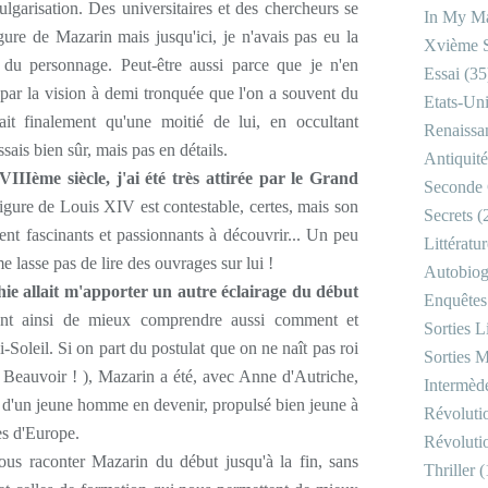
vulgarisation. Des universitaires et des chercheurs se
In My Ma
gure de Mazarin mais jusqu'ici, je n'avais pas eu la
Xvième S
 du personnage. Peut-être aussi parce que je n'en
Essai
(35
e par la vision à demi tronquée que l'on a souvent du
Etats-Un
t finalement qu'une moitié de lui, en occultant
Renaissa
sais bien sûr, mais pas en détails.
Antiquité
IIème siècle, j'ai été très attirée par le Grand
Seconde 
figure de Louis XIV est contestable, certes, mais son
Secrets
(
nt fascinants et passionnants à découvrir... Un peu
Littératu
lasse pas de lire des ouvrages sur lui !
Autobiog
phie allait m'apporter un autre éclairage du début
Enquêtes
ant ainsi de mieux comprendre aussi comment et
Sorties Li
oleil. Si on part du postulat que on ne naît pas roi
Sorties M
 Beauvoir ! ), Mazarin a été, avec Anne d'Autriche,
Intermède
eur d'un jeune homme en devenir, propulsé bien jeune à
Révoluti
es d'Europe.
Révoluti
ous raconter Mazarin du début jusqu'à la fin, sans
Thriller
(