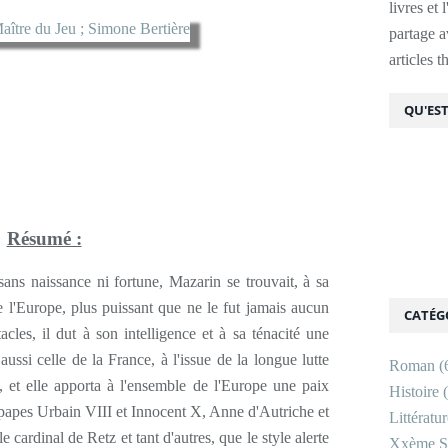
livres et 
partage av
articles 
QU'EST
Résumé :
 sans naissance ni fortune, Mazarin se trouvait, à sa
e l'Europe, plus puissant que ne le fut jamais aucun
CATÉG
cles, il dut à son intelligence et à sa ténacité une
 aussi celle de la France, à l'issue de la longue lutte
Roman
(
, et elle apporta à l'ensemble de l'Europe une paix
Histoire
(
 papes Urbain VIII et Innocent X, Anne d'Autriche et
Littératu
cardinal de Retz et tant d'autres, que le style alerte
Xxème Si