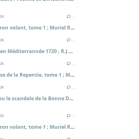
026
…
L'Escadron volant, tome 1 ; Muriel Romana
026
…
Périple en Méditerrannée 1720 ; R.J Masselauze
026
…
La falaise de la Repentie, tome 1 ; Marie-Béatrice Gauvin
026
…
Clodia ou le scandale de la Bonne Déesse ; Sophie Malick-Prunier
026
…
L'Escadron volant, tome 1 ; Muriel Romana