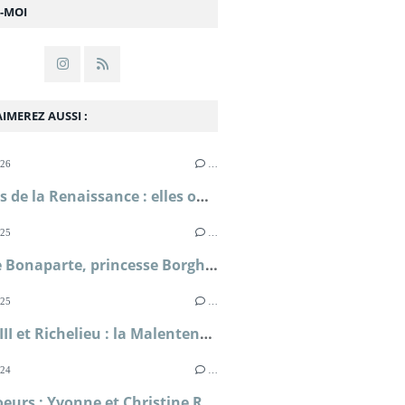
Z-MOI
IMEREZ AUSSI :
026
…
Femmes de la Renaissance : elles ont lutté pour leur liberté ; Sylvie Le Clech
025
…
Pauline Bonaparte, princesse Borghèse ; Florence de Baudus
025
…
Louis XIII et Richelieu : la Malentente ; Simone Bertière
024
…
Deux soeurs : Yvonne et Christine Rouart muses de l'impressionnisme ; Dominique Bona