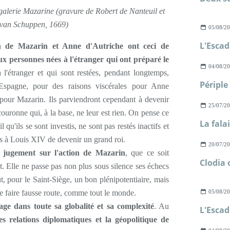
 galerie Mazarine (gravure de Robert de Nanteuil et
 van Schuppen, 1669)
05/08/2
on de Mazarin et Anne d'Autriche ont ceci de
ux personnes nées à l'étranger qui ont préparé le
04/08/2
à l'étranger et qui sont restées, pendant longtemps,
l'Espagne, pour des raisons viscérales pour Anne
 pour Mazarin. Ils parviendront cependant à devenir
25/07/2
ouronne qui, à la base, ne leur est rien. On pense ce
l qu'ils se sont investis, ne sont pas restés inactifs et
s à Louis XIV de devenir un grand roi.
20/07/2
 jugement sur l'action de Mazarin
, que ce soit
. Elle ne passe pas non plus sous silence ses échecs
ut, pour le Saint-Siège, un bon plénipotentiaire, mais
 de faire fausse route, comme tout le monde.
05/08/2
ge dans toute sa globalité et sa complexité
. Au
les relations diplomatiques et la géopolitique de