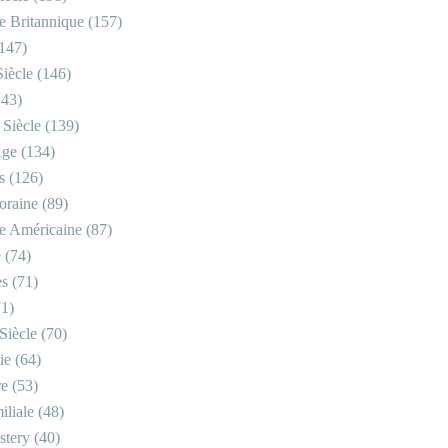
re Britannique
(157)
147)
iècle
(146)
43)
 Siècle
(139)
Âge
(134)
s
(126)
oraine
(89)
re Américaine
(87)
e
(74)
es
(71)
1)
Siècle
(70)
ie
(64)
re
(53)
iliale
(48)
stery
(40)