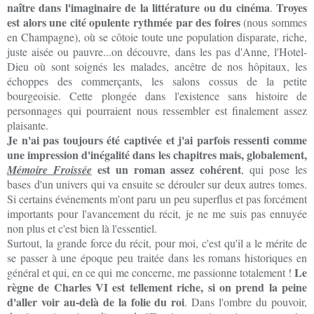
naître dans l'imaginaire de la littérature ou du cinéma
Troyes
.
est alors une cité opulente rythmée par des foires
(nous sommes
en Champagne), où se côtoie toute une population disparate, riche,
juste aisée ou pauvre...on découvre, dans les pas d'Anne, l'Hotel-
Dieu où sont soignés les malades, ancêtre de nos hôpitaux, les
échoppes des commerçants, les salons cossus de la petite
bourgeoisie. Cette plongée dans l'existence sans histoire de
personnages qui pourraient nous ressembler est finalement assez
plaisante.
Je n'ai pas toujours été captivée et j'ai parfois ressenti comme
une impression d'inégalité dans les chapitres mais, globalement,
est un roman assez cohérent
Mémoire Froissée
, qui pose les
bases d'un univers qui va ensuite se dérouler sur deux autres tomes.
Si certains événements m'ont paru un peu superflus et pas forcément
importants pour l'avancement du récit, je ne me suis pas ennuyée
non plus et c'est bien là l'essentiel.
Surtout, la grande force du récit, pour moi, c'est qu'il a le mérite de
se passer à une époque peu traitée dans les romans historiques en
Le
général et qui, en ce qui me concerne, me passionne totalement !
règne de Charles VI est tellement riche, si on prend la peine
d'aller voir au-delà de la folie du roi
. Dans l'ombre du pouvoir,