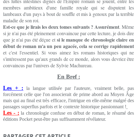
des luttes intestines dignes de l'Empire romain se jouent, entre les
membres ambitieux d'une famille royale qui se disputent les
lambeaux d'un pays à bout de souffle et mis à genoux par la terrible
maladie de son roi.
Est-ce que je lirais les deux tomes suivants ? Assurément
. Même
si je n'ai pas été pleinement convaincue par cette lecture, je dois dire
si le manque de chronologie claire en
que je n'ai pas été déçue et
début de roman m'a un peu agacée, cela se corrige rapidement
et c'est l'essentiel. Si vous aimez les romans historiques qui ne
s'intéressent pas qu'aux grands de ce monde, alors vous devriez être
convaincus par l'univers de Sylvie Machureau.
En Bref :
Les + :
la langue utilisée par l'auteure, vraiment belle, pas
forcément celle que l'on associerait de prime abord au Moyen Âge
mais qui au final est très efficace, l'intrigue en elle-même malgré des
passages superflus parfois et le contexte historique passionnant !
Les - :
la chronologie confuse en début de roman, le résumé des
éditions Pocket peut-être pas suffisamment révélateur.
PARTAGER CET ARTICLE