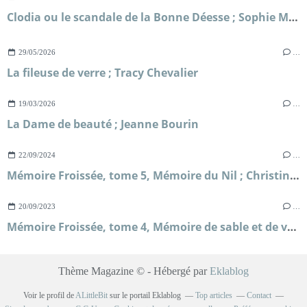
Clodia ou le scandale de la Bonne Déesse ; Sophie Malick-Prunier
29/05/2026
…
La fileuse de verre ; Tracy Chevalier
19/03/2026
…
La Dame de beauté ; Jeanne Bourin
22/09/2024
…
Mémoire Froissée, tome 5, Mémoire du Nil ; Christine Machureau
20/09/2023
…
Mémoire Froissée, tome 4, Mémoire de sable et de vent ; Christine Machureau
Thème Magazine © - Hébergé par
Eklablog
Voir le profil de
ALittleBit
sur le portail Eklablog
Top articles
Contact