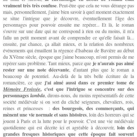
vraiment très très confuse
. Peut-être que cela ne vous dérange pas
mais, personnellement, j'aime bien savoir à quel moment exactement
se situe l'intrigue que je découvre, éventuellement l'âge des
personnages pour pouvoir ensuite me repérer... Et là, le roman
s'ouvre sur une date qui ne correspond à rien ou du moins, il m'a
fallu un petit moment avant de comprendre ce qu'elle faisait là...
ensuite, par chance, ça allait mieux, et la relation des nombreux
événements qui émaillent la régence d'Isabeau de Bavière au début
du XVème siècle, époque que j'aime beaucoup, m'ont permis de me
je n'aurais pas aimé
repérer sans problème. Tant mieux, parce que
rester sur une note décevante
, d'autant plus que le roman a
beaucoup de potentiel. Au-delà de la très belle écriture de la
j'ai aimé aussi dans ce premier tome de
romancière, ce que
, c'est que l'intrigue se concentre sur des
Mémoire Froissée
personnages
lambda
, dirons-nous, du moins représentatifs de cette
société médiévale si on sort du cliché seigneurs, chevaliers, rois,
des bourgeois, des commerçants, qui
reines et princesses :
mènent une vie normale et sans histoires
, loin des horreurs qui se
jouent à Paris et la lutte pour le pouvoir. C'est une vie médiévale
loin des
quotidienne qui est décrite ici et agréable à découvrir,
grandes fresques historiques que cette époque fait souvent