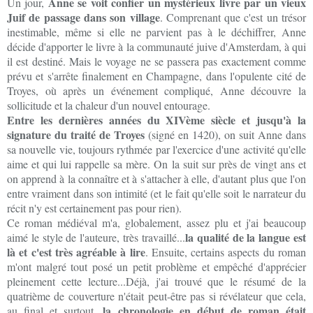
Anne se voit confier un mystérieux livre par un vieux
Un jour,
Juif de passage dans son village
. Comprenant que c'est un trésor
inestimable, même si elle ne parvient pas à le déchiffrer, Anne
décide d'apporter le livre à la communauté juive d'Amsterdam, à qui
il est destiné. Mais le voyage ne se passera pas exactement comme
prévu et s'arrête finalement en Champagne, dans l'opulente cité de
Troyes, où après un événement compliqué, Anne découvre la
sollicitude et la chaleur d'un nouvel entourage.
Entre les dernières années du XIVème siècle et jusqu'à la
signature du traité de Troyes
(signé en 1420), on suit Anne dans
sa nouvelle vie, toujours rythmée par l'exercice d'une activité qu'elle
aime et qui lui rappelle sa mère. On la suit sur près de vingt ans et
on apprend à la connaître et à s'attacher à elle, d'autant plus que l'on
entre vraiment dans son intimité (et le fait qu'elle soit le narrateur du
récit n'y est certainement pas pour rien).
Ce roman médiéval m'a, globalement, assez plu et j'ai beaucoup
la qualité de la langue est
aimé le style de l'auteure, très travaillé...
là et c'est très agréable à lire
. Ensuite, certains aspects du roman
m'ont malgré tout posé un petit problème et empêché d'apprécier
pleinement cette lecture...Déjà, j'ai trouvé que le résumé de la
quatrième de couverture n'était peut-être pas si révélateur que cela,
la chronologie en début de roman était
au final et surtout,