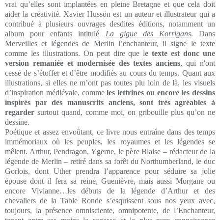
vrai qu’elles sont implantées en pleine Bretagne et que cela doit
aider la créativité. Xavier Hussön est un auteur et illustrateur qui a
contribué à plusieurs ouvrages desdites éditions, notamment un
album pour enfants intitulé
La gigue des Korrigans
. Dans
Merveilles et légendes de Merlin l’enchanteur, il signe le texte
comme les illustrations. On peut dire que l
e texte est donc une
version remaniée et modernisée des textes anciens
, qui n'ont
cessé de s’étoffer et d’être modifiés au cours du temps. Quant aux
illustrations, si elles ne m’ont pas toutes plu loin de là, les visuels
d’inspiration médiévale, comme
les lettrines ou encore les dessins
inspirés par des manuscrits anciens, sont très agréables à
regarder
surtout quand, comme moi, on gribouille plus qu’on ne
dessine.
Poétique et assez envoûtant, ce livre nous entraîne dans des temps
immémoriaux où les peuples, les royaumes et les légendes se
mêlent. Arthur, Pendragon, Ygerne, le père Blaise – rédacteur de la
légende de Merlin – retiré dans sa forêt du Northumberland, le duc
Gorlois, dont Uther prendra l’apparence pour séduire sa jolie
épouse dont il fera sa reine, Guenièvre, mais aussi Morgane ou
encore Vivianne…les débuts de la légende d’Arthur et des
chevaliers de la Table Ronde s’esquissent sous nos yeux avec,
toujours, la présence omnisciente, omnipotente, de l’Enchanteur,