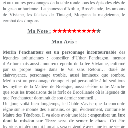
et aux autres personnages de la table ronde tous les épisodes clés de
la geste arthurienne. La jeunesse d’Arthur, Brocéliande, les amours
de Viviane, les falaises de Tintagel, Morgane la magicienne, le
combat des dragons...
Ma Note :
★★★★★★★★
★
★
Mon Avis :
Merlin l’enchanteur est un personnage incontournable
des
légendes arthuriennes : conseiller d’Uther Pendragon, mentor
d’Arthur mais aussi amoureux éperdu de la fée Vivianne, enfermé
par sa propre magie dans le Val sans Retour… doué de
clairvoyance, personnage trouble, aussi lumineux que sombre,
Merlin est un personnage étrange et qui personnifie à lui seul tous
les mythes de la Matière de Bretagne, aussi célèbre outre-Manche
que sous les frondaisons de la forêt de Brocéliande où la légende dit
que l’enchanteur dormirait de son dernier sommeil…
Un jour, voilà bien longtemps, le Diable s’avise que la concorde
règne sur le monde des Humains, ce qui, évidemment, contrarie le
Maître des Ténèbres. Il va alors avoir une idée :
engendrer un être
dont la mission sur Terre sera de semer le chaos
. Cet être
hybride, mi-démon mi-humain, sera engendré avec une jeune vierge