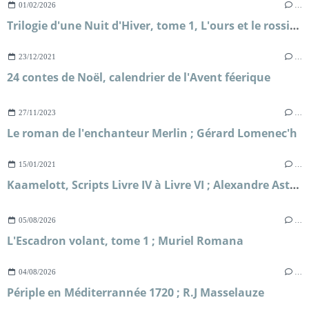
01/02/2026
…
Trilogie d'une Nuit d'Hiver, tome 1, L'ours et le rossignol ; Katherine Arden
23/12/2021
…
24 contes de Noël, calendrier de l'Avent féerique
27/11/2023
…
Le roman de l'enchanteur Merlin ; Gérard Lomenec'h
15/01/2021
…
Kaamelott, Scripts Livre IV à Livre VI ; Alexandre Astier
05/08/2026
…
L'Escadron volant, tome 1 ; Muriel Romana
04/08/2026
…
Périple en Méditerrannée 1720 ; R.J Masselauze