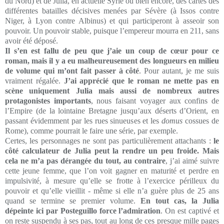
du Nord) et de Julia, en actuelle Syrie ou bien encore, des cartes des
différentes batailles décisives menées par Sévère (à Issos contre
Niger, à Lyon contre Albinus) et qui participeront à asseoir son
pouvoir. Un pouvoir stable, puisque l’empereur mourra en 211, sans
avoir été déposé.
Il s’en est fallu de peu que j’aie un coup de cœur pour ce
roman, mais il y a eu malheureusement des longueurs en milieu
de volume qui m’ont fait passer à côté
. Pour autant, je me suis
vraiment régalée.
J’ai apprécié que le roman ne mette pas en
scène uniquement Julia mais aussi de nombreux autres
protagonistes importants
, nous faisant voyager aux confins de
l’Empire (de la lointaine Bretagne jusqu’aux déserts d’Orient, en
passant évidemment par les rues sinueuses et les
domus
cossues de
Rome), comme pourrait le faire une série, par exemple.
Certes, les personnages ne sont pas particulièrement attachants :
le
côté calculateur de Julia peut la rendre un peu froide. Mais
cela ne m’a pas dérangée du tout, au contraire
, j’ai aimé suivre
cette jeune femme, que l’on voit gagner en maturité et perdre en
impulsivité, à mesure qu’elle se frotte à l’exercice périlleux du
pouvoir et qu’elle vieillit - même si elle n’a guère plus de 25 ans
quand se termine se premier volume.
En tout cas, la Julia
dépeinte ici par Posteguillo force l’admiration
. On est captivé et
on reste suspendu à ses pas, tout au long de ces presque mille pages