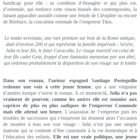
handicap pour elle : sa condition d’étrangère et qui plus est,
d’orientale, qui renforce cette vision biaisée des contemporains, la
faisant apparaître aussitôt comme une émule de Cléopâtre ou encore
de Bérénice, la concubine orientale de l’empereur Titus.
Le
tondo severiano
, une rare peinture sur bois de la Rome antique,
daté d'environ 200 et qui représente la famille impériale : Sévère,
Julia et leur fils, le futur Caracalla. Le visage martelé est celui de
leur fils cadet Geta, frappé d'une
damnatio memoriae
par son aîné,
qui ordonna probablement la disparition de son visage sur le
tondo
Dans son roman, l’auteur espagnol Santiago Posteguillo
redonne une voix à cette jeune femme
, qui a une vingtaine
d’années lorsque s’ouvre le roman. A ce moment-là,
Julia n’a pas
vraiment de pouvoir, comme les autres elle est soumise aux
caprices de plus en plus sadiques de l’empereur Commode
mais elle attend son heure
. L’assassinat de l’empereur puis les
troubles de succession qui s’ensuivent lui donnent alors l’occasion
de montrer à tous son vrai visage : Julia n’est pas une simple
matrone qui se contente d’être cantonnée à la vie domestique et à
l’éducation des enfants.
Elle est une vraie politique, une jeune