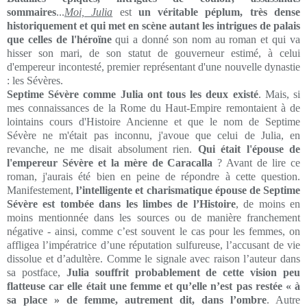
sommaires
...
Moi, Julia
est
un véritable péplum, très dense
historiquement et qui met en scène autant les intrigues de palais
que celles de l'héroïne
qui a donné son nom au roman et qui va
hisser son mari, de son statut de gouverneur estimé, à celui
d'empereur incontesté, premier représentant d'une nouvelle dynastie
: les Sévères.
Septime Sévère comme Julia ont tous les deux existé
. Mais, si
mes connaissances de la Rome du Haut-Empire remontaient à de
lointains cours d'Histoire Ancienne et que le nom de Septime
Sévère ne m'était pas inconnu, j'avoue que celui de Julia, en
revanche, ne me disait absolument rien.
Qui était l'épouse de
l'empereur Sévère et la mère de Caracalla
? Avant de lire ce
roman, j'aurais été bien en peine de répondre à cette question.
Manifestement,
l’intelligente et charismatique épouse de Septime
Sévère est tombée dans les limbes de l’Histoire
, de moins en
moins mentionnée dans les sources ou de manière franchement
négative - ainsi, comme c’est souvent le cas pour les femmes, on
affligea l’impératrice d’une réputation sulfureuse, l’accusant de vie
dissolue et d’adultère. Comme le signale avec raison l’auteur dans
sa postface,
Julia souffrit probablement de cette vision peu
flatteuse car elle était une femme et qu’elle n’est pas restée « à
sa place » de femme, autrement dit, dans l’ombre
. Autre