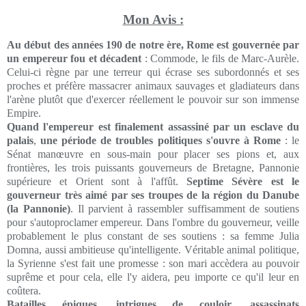
Mon Avis :
Au début des années 190 de notre ère, Rome est gouvernée par
un empereur fou et décadent
: Commode, le fils de Marc-Aurèle.
Celui-ci règne par une terreur qui écrase ses subordonnés et ses
proches et préfère massacrer animaux sauvages et gladiateurs dans
l'arène plutôt que d'exercer réellement le pouvoir sur son immense
Empire.
Quand l'empereur est finalement assassiné par un esclave du
palais
,
une période de troubles politiques s'ouvre à Rome
: le
Sénat manœuvre en sous-main pour placer ses pions et, aux
frontières, les trois puissants gouverneurs de Bretagne, Pannonie
supérieure et Orient sont à l'affût.
Septime Sévère est le
gouverneur très aimé par ses troupes de la région du Danube
(la Pannonie)
. Il parvient à rassembler suffisamment de soutiens
pour s'autoproclamer empereur. Dans l'ombre du gouverneur, veille
probablement le plus constant de ses soutiens : sa femme Julia
Domna, aussi ambitieuse qu'intelligente. Véritable animal politique,
la Syrienne s'est fait une promesse : son mari accèdera au pouvoir
suprême et pour cela, elle l'y aidera, peu importe ce qu'il leur en
coûtera.
Batailles épiques, intrigues de couloir, assassinats