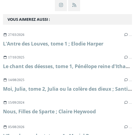
VOUS AIMEREZ AUSSI :
27/03/2026
…
L'Antre des Louves, tome 1 ; Elodie Harper
17/10/2025
…
Le chant des déesses, tome 1, Pénélope reine d'Ithaque ; Claire North
14/08/2025
…
Moi, Julia, tome 2, Julia ou la colère des dieux ; Santiago Posteguillo
15/09/2024
…
Nous, Filles de Sparte ; Claire Heywood
05/08/2026
…