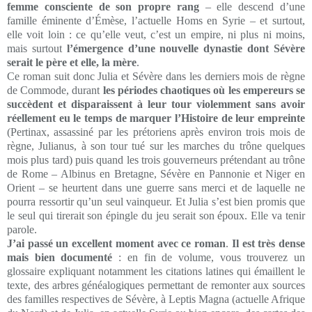
femme consciente de son propre rang
– elle descend d’une
famille éminente d’Émèse, l’actuelle Homs en Syrie – et surtout,
elle voit loin : ce qu’elle veut, c’est un empire, ni plus ni moins,
mais surtout
l’émergence d’une nouvelle dynastie dont Sévère
serait le père et elle, la mère
.
Ce roman suit donc Julia et Sévère dans les derniers mois de règne
de Commode, durant
les périodes chaotiques où les empereurs se
succèdent et disparaissent à leur tour violemment sans avoir
réellement eu le temps de marquer l’Histoire de leur empreinte
(Pertinax, assassiné par les prétoriens après environ trois mois de
règne, Julianus, à son tour tué sur les marches du trône quelques
mois plus tard) puis quand les trois gouverneurs prétendant au trône
de Rome – Albinus en Bretagne, Sévère en Pannonie et Niger en
Orient – se heurtent dans une guerre sans merci et de laquelle ne
pourra ressortir qu’un seul vainqueur. Et Julia s’est bien promis que
le seul qui tirerait son épingle du jeu serait son époux. Elle va tenir
parole.
J’ai passé un excellent moment avec ce roman
.
Il est très dense
mais bien documenté
: en fin de volume, vous trouverez un
glossaire expliquant notamment les citations latines qui émaillent le
texte, des arbres généalogiques permettant de remonter aux sources
des familles respectives de Sévère, à Leptis Magna (actuelle Afrique