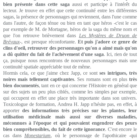
bien présente dans cette saga
aussi et participe à l'intérêt du
lecteur. Je trouve en effet que cette continuité entre les différentes
sagas, la présence de personnages qui reviennent, dans l'une comme
dans l'autre, de façon ténue ou bien en tant que héros -c'est le cas
par exemple de M. de Mortagne, héros de la saga du même nom et
que l'on retrouve brièvement dans
Les Mystères de Druon de
Brévaux
-, est presque réconfortante.
Et puis j'adore ce genre de
clins d'oeil, retrouver des personnages qu'on a aimé mais qu'on
a dû quitter du fait de l'achèvement d'une saga
. Ici, rien de tout
ça, puisque nous rencontrons de nouveaux personnages mais une
continuité spatiale appréciable tout de même.
Hormis cela, ce que j'aime chez Japp, ce sont
ses intrigues, très
noires mais tellement captivantes
. Ses romans sont en plus
très
bien documentés
, tant en ce qui concerne l'Histoire en général que
sur des sujets un peu plus ciblés, comme les simples par exemple,
qui occupent en effet une place très importante dans son univers.
Toxicologue de formation, Andrea H. Japp n'hésite pas, en effet, à
apporter
des informations très précises sur les plantes, leur
utilisation médicinale mais aussi sur diverses maladies,
méconnues à l'époque et qui pouvaient engendrer des peurs
bien compréhensibles, du fait de cette ignorance
. C'est encore le
cas dans
Monestarium
, où le personnage de l'apothicaire -qui