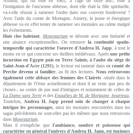
Arnault, qui fut élue en 1602, à l'âge de onze ans-, élue à
l'instigation de l'ancienne abbesse, dont elle était la fille spirituelle,
va-t-elle réussir à ramener l'ordre dans son couvent bouleversé ?
Avec l'aide du comte de Mortagne, Aimery, la jeune et énergique
abbesse va en effet tenter de ramener ses moniales au calme malgré
les événements.
Huis clos haletant
,
Monestarium
se déroule avec une linéarité et
une aisance exceptionnelles. On retrouve
la continuité spatio-
temporelle qui caractérise l'oeuvre d'Andrea H. Japp
, à tout le
moins en ce qui concerne ses thrillers médiévaux. Après
une petite
incursion en Egypte puis en Terre Sainte, à l'aube du siège de
Saint-Jean-d'Acre (1291)
, le lecteur est ramené dans
ce comté de
Perche devenu si familier
, au fil des lectures.
Nous retrouvons
également cette abbaye des femmes des Clairets
-située dans le
département de l'Orne actuellement et dont il ne reste que peu de
choses-, au centre de pas mal d'intrigues et notamment de celles de
La Dame sans Terre
et des
Enquêtes de M. de Mortagne, bourreau
.
Toutefois,
Andrea H. Japp prend soin de changer à chaque
intrigue les personnages
, ainsi les moniales rencontrées dans les
sagas précédentes ne sont-elles pas les mêmes que nous retrouvons
dans
Monestarium
.
Mais il n'empêche que
l'ambiance, sombre et poisseuse qui
caractérise en général l'univers d'Andrea H. Japp, est toujours