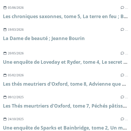
05/06/2026
…
Les chroniques saxonnes, tome 5, La terre en feu ; Bernard Cornwell
19/03/2026
…
La Dame de beauté ; Jeanne Bourin
20/05/2026
…
Une enquête de Loveday et Ryder, tome 4, Le secret de Briar's Hall ; Faith Martin
05/02/2026
…
Les thés meutriers d'Oxford, tome 8, Advienne que mourra ; H.Y Hanna
09/12/2025
…
Les Thés meurtriers d'Oxford, tome 7, Péchés pâtissiers ; H.Y Hanna
24/10/2025
…
Une enquête de Sparks et Bainbridge, tome 2, Un mariage royal ; Allison Montclair