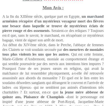
Mon Avis :
A la fin du XIIIème siècle, quelque part en Egypte,
un marchand
arménien récupère d'un mystérieux voyageur mort des fièvres
une besace dans laquelle se trouve de mystérieux éclats de
pierre rouge et des ossements
. Seraient-ce des reliques ? Toujours
est-il que, sans le savoir, le marchand, en récupérant ce mystérieux
bagage, vient de signer son arrêt de mort.
Au début du XIVème siècle, dans le Perche, l'abbaye de femmes
des Clairets se voit soudain secouée par
des meurtres de moniales
tous plus violents les uns que les autres
. Qui est cette femme,
Marie-Gillette d'Andremont, moniale au comportement étrange et
qui semble poursuivie par des nervis aux intentions bien impures ?
Pourquoi l'une de ses jeunes sœurs en religion, qui avait la
malchance de lui ressembler physiquement, a-t-elle été retrouvée
assassinée aux abords du monastère ? Et quel est le lien entre les
soudains désordres sanglants qui dérangent le couvent et l'arrivée de
ladres -ou lépreux- qui ne semblent pas animés d'intentions très
charitables ? Et surtout, est-ce que
la jeune mère abbesse de
quinze ans, Plaisance de Champlois
-dont le personnage est
inspiré d'une jeune abbesse de Port-Royal, Jacqueline-Marie