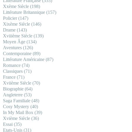
Littérature Française
(353)
Xxème Siècle
(198)
Littérature Britannique
(157)
Policier
(147)
Xixème Siècle
(146)
Drame
(143)
Xviiième Siècle
(139)
Moyen Âge
(134)
Aventures
(126)
Contemporaine
(89)
Littérature Américaine
(87)
Romance
(74)
Classiques
(71)
France
(71)
Xviième Siècle
(70)
Biographie
(64)
Angleterre
(53)
Saga Familiale
(48)
Cosy Mystery
(40)
In My Mail Box
(39)
Xvième Siècle
(36)
Essai
(35)
Etats-Unis
(31)