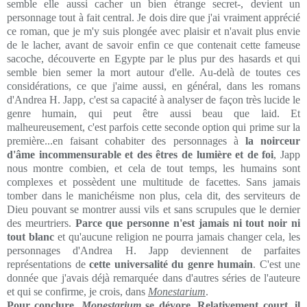
semble elle aussi cacher un bien étrange secret-, devient un
personnage tout à fait central. Je dois dire que j'ai vraiment apprécié
ce roman, que je m'y suis plongée avec plaisir et n'avait plus envie
de le lacher, avant de savoir enfin ce que contenait cette fameuse
sacoche, découverte en Egypte par le plus pur des hasards et qui
semble bien semer la mort autour d'elle. Au-delà de toutes ces
considérations, ce que j'aime aussi, en général, dans les romans
d'Andrea H. Japp, c'est sa capacité à analyser de façon très lucide le
genre humain, qui peut être aussi beau que laid. Et
malheureusement, c'est parfois cette seconde option qui prime sur la
première...en faisant cohabiter des personnages à
la noirceur
d'âme incommensurable et des êtres de lumière et de foi
, Japp
nous montre combien, et cela de tout temps, les humains sont
complexes et possèdent une multitude de facettes. Sans jamais
tomber dans le manichéisme non plus, cela dit, des serviteurs de
Dieu pouvant se montrer aussi vils et sans scrupules que le dernier
des meurtriers.
Parce que personne n'est jamais ni tout noir ni
tout blanc
et qu'aucune religion ne pourra jamais changer cela, les
personnages d'Andrea H. Japp deviennent de parfaites
représentations de
cette universalité du genre humain
. C'est une
donnée que j'avais déjà remarquée dans d'autres séries de l'auteure
et qui se confirme, je crois, dans
Monestarium
.
Pour conclure,
Monestarium
se dévore. Relativement court, il