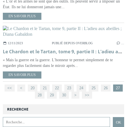
« L'or et les armes ne sont que des outils. Ils peuvent servir à imposer un
État. Ils ne lui donneront jamais une...
EN SAVOIR PLUS
12/11/2023
PUBLIÉ DEPUIS OVERBLOG
…
Le Chardon et le Tartan, tome 9, partie II : L'adieu aux abeilles ; Diana Gabaldon
« Mais la guerre est la guerre. L'honneur te permet simplement de te
regarder plus facilement dans le miroir après...
EN SAVOIR PLUS
<<
<
10
20
21
22
23
24
25
26
27
28
29
30
40
50
60
70
80
90
100
>
>>
RECHERCHE