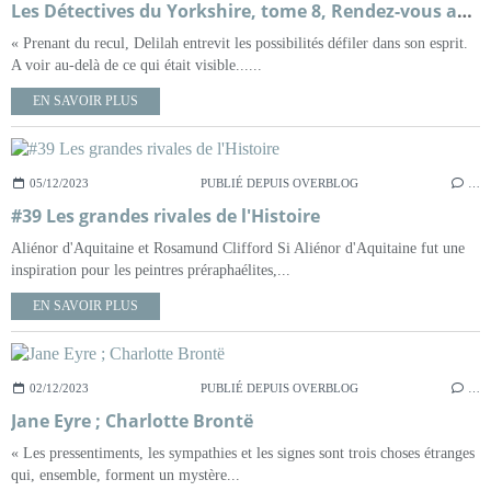
Les Détectives du Yorkshire, tome 8, Rendez-vous avec le diable ; Julia Chapman
« Prenant du recul, Delilah entrevit les possibilités défiler dans son esprit.
A voir au-delà de ce qui était visible......
EN SAVOIR PLUS
05/12/2023
PUBLIÉ DEPUIS OVERBLOG
…
#39 Les grandes rivales de l'Histoire
Aliénor d'Aquitaine et Rosamund Clifford Si Aliénor d'Aquitaine fut une
inspiration pour les peintres préraphaélites,...
EN SAVOIR PLUS
02/12/2023
PUBLIÉ DEPUIS OVERBLOG
…
Jane Eyre ; Charlotte Brontë
« Les pressentiments, les sympathies et les signes sont trois choses étranges
qui, ensemble, forment un mystère...