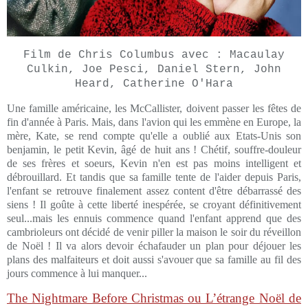
Film de Chris Columbus avec : Macaulay
Culkin, Joe Pesci, Daniel Stern, John
Heard, Catherine O'Hara
Une famille américaine, les McCallister, doivent passer les fêtes de
fin d'année à Paris. Mais, dans l'avion qui les emmène en Europe, la
mère, Kate, se rend compte qu'elle a oublié aux Etats-Unis son
benjamin, le petit Kevin, âgé de huit ans ! Chétif, souffre-douleur
de ses frères et soeurs, Kevin n'en est pas moins intelligent et
débrouillard. Et tandis que sa famille tente de l'aider depuis Paris,
l'enfant se retrouve finalement assez content d'être débarrassé des
siens ! Il goûte à cette liberté inespérée, se croyant définitivement
seul...mais les ennuis commence quand l'enfant apprend que des
cambrioleurs ont décidé de venir piller la maison le soir du réveillon
de Noël ! Il va alors devoir échafauder un plan pour déjouer les
plans des malfaiteurs et doit aussi s'avouer que sa famille au fil des
jours commence à lui manquer...
The Nightmare Before Christmas ou L’étrange Noël de