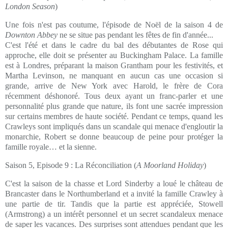
London Season
)
Une fois n'est pas coutume, l'épisode de Noël de la saison 4 de
Downton Abbey
ne se situe pas pendant les fêtes de fin d'année...
C'est l'été et dans le cadre du bal des débutantes de Rose qui
approche, elle doit se présenter au Buckingham Palace. La famille
est à Londres, préparant la maison Grantham pour les festivités, et
Martha Levinson, ne manquant en aucun cas une occasion si
grande, arrive de New York avec Harold, le frère de Cora
récemment déshonoré. Tous deux ayant un franc-parler et une
personnalité plus grande que nature, ils font une sacrée impression
sur certains membres de haute société. Pendant ce temps, quand les
Crawleys sont impliqués dans un scandale qui menace d'engloutir la
monarchie, Robert se donne beaucoup de peine pour protéger la
famille royale… et la sienne.
Saison 5, Episode 9 : La Réconciliation (
A Moorland Holiday
)
C'est la saison de la chasse et Lord Sinderby a loué le château de
Brancaster dans le Northumberland et a invité la famille Crawley à
une partie de tir. Tandis que la partie est appréciée, Stowell
(Armstrong) a un intérêt personnel et un secret scandaleux menace
de saper les vacances. Des surprises sont attendues pendant que les