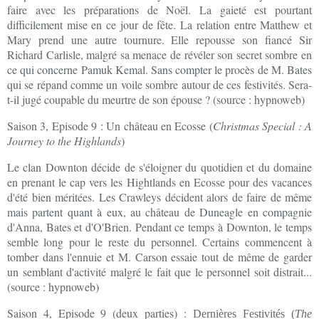
faire avec les préparations de Noël. La gaieté est pourtant
difficilement mise en ce jour de fête. La relation entre Matthew et
Mary prend une autre tournure. Elle repousse son fiancé Sir
Richard Carlisle, malgré sa menace de révéler son secret sombre en
ce qui concerne Pamuk Kemal. Sans compter le procès de M. Bates
qui se répand comme un voile sombre autour de ces festivités. Sera-
t-il jugé coupable du meurtre de son épouse ? (source : hypnoweb)
Saison 3, Episode 9 : Un château en Ecosse (
Christmas Special : A
Journey to the Highlands
)
Le clan Downton décide de s'éloigner du quotidien et du domaine
en prenant le cap vers les Hightlands en Ecosse pour des vacances
d'été bien méritées. Les Crawleys décident alors de faire de même
mais partent quant à eux, au château de Duneagle en compagnie
d'Anna, Bates et d'O'Brien. Pendant ce temps à Downton, le temps
semble long pour le reste du personnel. Certains commencent à
tomber dans l'ennuie et M. Carson essaie tout de même de garder
un semblant d'activité malgré le fait que le personnel soit distrait...
(source : hypnoweb)
Saison 4, Episode 9 (deux parties) :
Dernières Festivités (
The