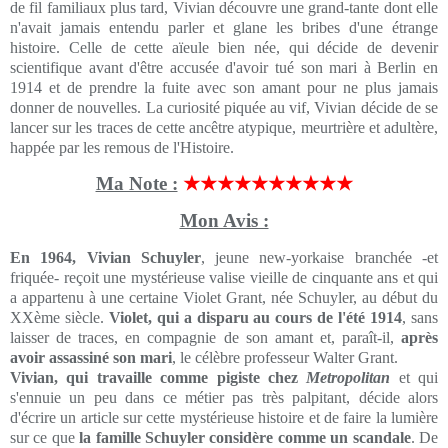
de fil familiaux plus tard, Vivian découvre une grand-tante dont elle
n'avait jamais entendu parler et glane les bribes d'une étrange
histoire. Celle de cette aïeule bien née, qui décide de devenir
scientifique avant d'être accusée d'avoir tué son mari à Berlin en
1914 et de prendre la fuite avec son amant pour ne plus jamais
donner de nouvelles. La curiosité piquée au vif, Vivian décide de se
lancer sur les traces de cette ancêtre atypique, meurtrière et adultère,
happée par les remous de l'Histoire.
Ma Note :
★★★★★★★★★★
Mon Avis :
En 1964, Vivian Schuyler
, jeune new-yorkaise branchée -et
friquée- reçoit une mystérieuse valise vieille de cinquante ans et qui
a appartenu à une certaine Violet Grant, née Schuyler, au début du
XXème siècle.
Violet, qui a disparu au cours de l'été 1914
, sans
laisser de traces, en compagnie de son amant et, paraît-il,
après
avoir assassiné son mari
, le célèbre professeur Walter Grant.
Vivian, qui travaille comme pigiste chez
Metropolitan
et qui
s'ennuie un peu dans ce métier pas très palpitant, décide alors
d'écrire un article sur cette mystérieuse histoire et de faire la lumière
sur ce que
la famille Schuyler considère comme un scandale
. De