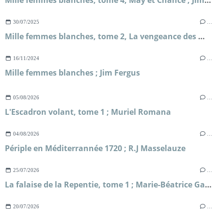
30/07/2025
…
Mille femmes blanches, tome 2, La vengeance des mères ; Jim Fergus
16/11/2024
…
Mille femmes blanches ; Jim Fergus
05/08/2026
…
L'Escadron volant, tome 1 ; Muriel Romana
04/08/2026
…
Périple en Méditerrannée 1720 ; R.J Masselauze
25/07/2026
…
La falaise de la Repentie, tome 1 ; Marie-Béatrice Gauvin
20/07/2026
…