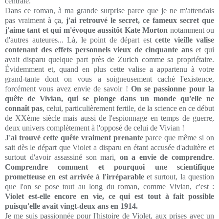
centrale.
Dans ce roman, à ma grande surprise parce que je ne m'attendais
pas vraiment à ça,
j'ai retrouvé le secret, ce fameux secret que
j'aime tant et qui m'évoque aussitôt Kate Morton
notamment ou
d'autres auteures... Là, le point de départ est
cette vieille valise
contenant des effets personnels vieux de cinquante ans
et qui
avait disparu quelque part près de Zurich comme sa propriétaire.
Évidemment et, quand en plus cette valise a appartenu à votre
grand-tante dont on vous a soigneusement caché l'existence,
forcément vous avez envie de savoir !
On se passionne pour la
quête de Vivian, qui se plonge dans un monde qu'elle ne
connaît pas
, celui, particulièrement fertile, de la science en ce début
de XXème siècle mais aussi de l'espionnage en temps de guerre,
deux univers complètement à l'opposé de celui de Vivian !
J'ai trouvé cette quête vraiment prenante
parce que même si on
sait dès le départ que Violet a disparu en étant accusée d'adultère et
surtout d'avoir assassiné son mari,
on a envie de comprendre
.
Comprendre comment et pourquoi une scientifique
prometteuse en est arrivée à l'irréparable
et surtout, la question
que l'on se pose tout au long du roman, comme Vivian, c'est :
Violet est-elle encore en vie, ce qui est tout à fait possible
puisqu'elle avait vingt-deux ans en 1914.
Je me suis passionnée pour l'histoire de Violet, aux prises avec un