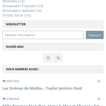
Mémoires
(14)
Renaissance Française
(14)
Renaissance Italienne
(14)
Xvème Siècle
(14)
NEWSLETTER
SUIVEZ-MOI
VOUS AIMEREZ AUSSI :
09/07/2026
…
Les Sirènes de Malibu ; Taylor Jenkins Reid
07/06/2026
…
Mille femmes blanches, tome 4, May et Chance ; Jim Fergus