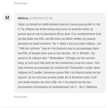
Répondre
M
Mélissa
01/09/2019 11:59
Salut, ça faisait un petit moment que je n'avais pas posté ici.<br
/> Ta critique me tente beaucoup pour ce premier tome, je
pense que je me le prendrais tôt ou tard. Car contrairement à toi
j'ai fait péter ma PAL cet été donc va falloir mettre sur pause
pendant un petit moment. <br /> Mais c'est une jolie critique , j'ai
" l'été du cyclone " que je n'ai toujours pas lu au passage dans
ma PAL et faudra bien que je me décide..<br /> M'enfin. J'ai
aussi lu ta critique des " Misérables " d'Hugo sur ton ancien
blog, je vois qu'il fait parti de tes immenses coup de coeur. J'en
suis rendue au passage du complot de Thénardier contre Jean
Valjean et Cosette ( devenue jeune fille ) où Marius tente de les
sauver. Je ne suis pas encore prête de le terminer mais c'est
une belle lecture de mon côté.<br /> Au plaisir de lire tes
prochaines chroniques et cordialement,<br /> <br /> Mélissa.
Répondre