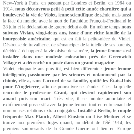
New-York à Paris, en passant par Londres et Berlin, en 1964 ou
1914,
nous découvrons petit à petit cette année charnière qui a
bouleversé la vie de Violet, jeune scientifiqu
e de génie mais aussi
la face du monde, avec la mort de l'archiduc François-Ferdinand le
28 juin et la déclaration de guerre début août. En même temps
nous
suivons Vivian, vingt-deux ans, issue d'une riche famille de la
bourgeoisie américaine
, qui est en fait la petite-nièce de Violet.
Désireuse de travailler et de s'émanciper de la tutelle de ses parents,
décidée à échapper à la vie oisive de sa mère,
la jeune femme s'est
installée dans une modeste colocation près de Greenwich
Village et a décroché un poste dans un grand magazine
.
Violet, cinquante ans plus tôt, est bien différente :
jeune femme
intelligente, passionnée par les sciences et notamment par la
chimie, elle a, sans l'accord de sa famille, quitté les États-Unis
pour l'Angleterre
, afin de poursuivre ses études. C'est là qu'elle
rencontre
le professeur Grant, qui devient rapidement son
amant puis son mari
. Très vite, il se montre autoritaire et
extrêmement possessif avec la jeune femme tout en entretenant de
nombreuses relations extra-conjugales.
Installé à Berlin, le couple
fréquente Max Planck, Albert Einstein ou Lise Meitner
et se
trouve aux premières loges quand, au début de l'été 1914, les
premiers soubresauts de la Grande Guerre ont lieu en Europe