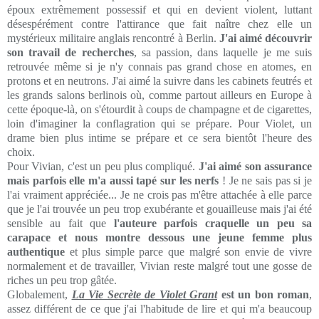
époux extrêmement possessif et qui en devient violent, luttant
désespérément contre l'attirance que fait naître chez elle un
mystérieux militaire anglais rencontré à Berlin.
J'ai aimé découvrir
son travail de recherches
, sa passion, dans laquelle je me suis
retrouvée même si je n'y connais pas grand chose en atomes, en
protons et en neutrons. J'ai aimé la suivre dans les cabinets feutrés et
les grands salons berlinois où, comme partout ailleurs en Europe à
cette époque-là, on s'étourdit à coups de champagne et de cigarettes,
loin d'imaginer la conflagration qui se prépare. Pour Violet, un
drame bien plus intime se prépare et ce sera bientôt l'heure des
choix.
Pour Vivian, c'est un peu plus compliqué.
J'ai aimé son assurance
mais parfois elle m'a aussi tapé sur les nerfs
! Je ne sais pas si je
l'ai vraiment appréciée... Je ne crois pas m'être attachée à elle parce
que je l'ai trouvée un peu trop exubérante et gouailleuse mais j'ai été
sensible au fait que
l'auteure parfois craquelle un peu sa
carapace et nous montre dessous une jeune femme plus
authentique
et plus simple parce que malgré son envie de vivre
normalement et de travailler, Vivian reste malgré tout une gosse de
riches un peu trop gâtée.
Globalement,
La Vie Secrète de Violet Grant
est un bon roman
,
assez différent de ce que j'ai l'habitude de lire et qui m'a beaucoup