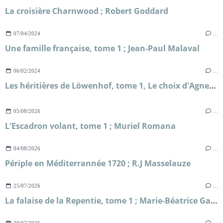
La croisière Charnwood ; Robert Goddard
07/04/2024
…
Une famille française, tome 1 ; Jean-Paul Malaval
06/02/2024
…
Les héritières de Löwenhof, tome 1, Le choix d'Agneta ; Corina Bomann
05/08/2026
…
L'Escadron volant, tome 1 ; Muriel Romana
04/08/2026
…
Périple en Méditerrannée 1720 ; R.J Masselauze
25/07/2026
…
La falaise de la Repentie, tome 1 ; Marie-Béatrice Gauvin
20/07/2026
…