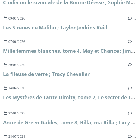
Clodia ou le scandale de la Bonne Déesse ; Sophie Malick-Prunier
09/07/2026
…
Les Sirènes de Malibu ; Taylor Jenkins Reid
07/06/2026
…
Mille femmes blanches, tome 4, May et Chance ; Jim Fergus
29/05/2026
…
La fileuse de verre ; Tracy Chevalier
14/04/2026
…
Les Mystères de Tante Dimity, tome 2, Le secret de Tante Dimity ; Nancy Atherton
27/08/2025
…
Anne de Green Gables, tome 8, Rilla, ma Rilla ; Lucy Maud Montgomery
28/07/2024
…