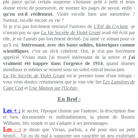
plu parce qu'un certain suspense s'instaure petit à petit et nous
donne envie de poursuivre, de tourner les pages de savoir, enfin :
qu'en est-il réellement
, Violet est-elle bien une meurtrière ?
Surtout, est-elle encore en vie ?
Si je n'ai pas forcément retrouvé l'univers de
L'Eté du Cyclone
-je
n'aurais pas su que
La Vie Secrète de Violet Grant
avait été écrit par
elle, je ne l'aurais pas forcément deviné- j'ai aimé ce roman pour ce
qu'il est.
Intéressant, avec des bases solides, historiques comme
scientifiques
, c'est un récit cohérent. Oui, je n'ai pas forcément
apprécié Vivian mais j'ai trouvé intéressant de la suivre et
j'ai
vraiment été happée dans l'urgence de 1914
, quand drames
mondiaux et intimes se nouent sous un soleil estival insouciant.
La Vie Secrète de Violet Grant
est le premier tome d'une trilogie :
vous vous doutez certainement que je vais vite lire
Les Lumières de
Cape Cod
et
Une Maison sur l'Océan
.
En Bref :
Les + :
le secret, l'époque choisie par l'auteure, la description fine
et bien documentée et indéniablement, la plume de Beatriz
Williams, très souple et qui s'adapte à ses personnages.
Les - :
je dirais que Vivian, parfois, a été pour moi un petit
bémol... J'ai eu du mal à supporter son caractère un peu exubérant