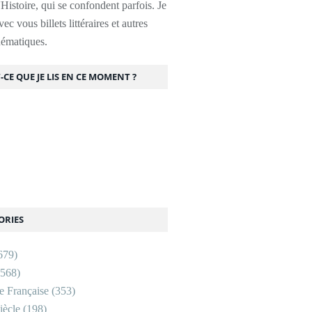
l'Histoire, qui se confondent parfois. Je
ec vous billets littéraires et autres
thématiques.
-CE QUE JE LIS EN CE MOMENT ?
ORIES
679)
568)
re Française
(353)
ècle
(198)