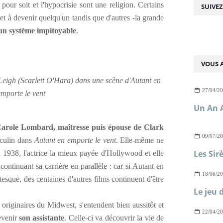
pour soit et l'hypocrisie sont une religion. Certains
SUIVE
 et à devenir quelqu'un tandis que d'autres -la grande
un système impitoyable
.
VOUS A
 Leigh (Scarlett O'Hara) dans une scène d'Autant en
27/04/2
emporte le vent
Un An 
 Carole Lombard, maîtresse puis épouse de Clark
09/07/2
sculin dans
Autant en emporte le vent
. Elle-même ne
n 1938, l'actrice la mieux payée d'Hollywood et elle
tinuant sa carrière en parallèle : car si Autant en
18/06/2
esque, des centaines d'autres films continuent d'être
riginaires du Midwest, s'entendent bien aussitôt et
22/04/2
evenir
son assistante
. Celle-ci va découvrir la vie de