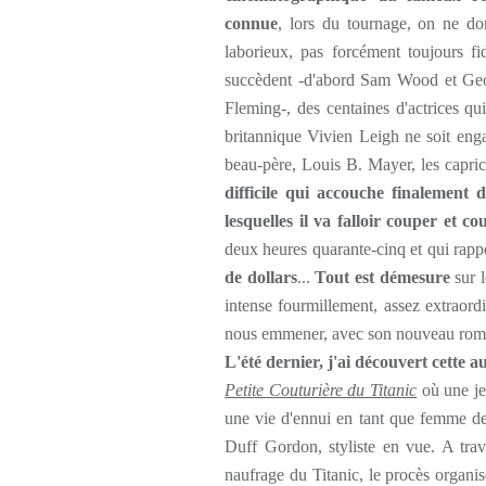
connue
, lors du tournage, on ne do
laborieux, pas forcément toujours fi
succèdent -d'abord Sam Wood et Geor
Fleming-, des centaines d'actrices qui
britannique Vivien Leigh ne soit enga
beau-père, Louis B. Mayer, les capric
difficile qui accouche finalement 
lesquelles il va falloir couper et c
deux heures quarante-cinq et qui rappo
de dollars
...
Tout est démesure
sur l
intense fourmillement, assez extraord
nous emmener, avec son nouveau ro
L'été dernier, j'ai découvert cette a
Petite Couturière du Titanic
où une je
une vie d'ennui en tant que femme de
Duff Gordon, styliste en vue. A trav
naufrage du Titanic, le procès organ