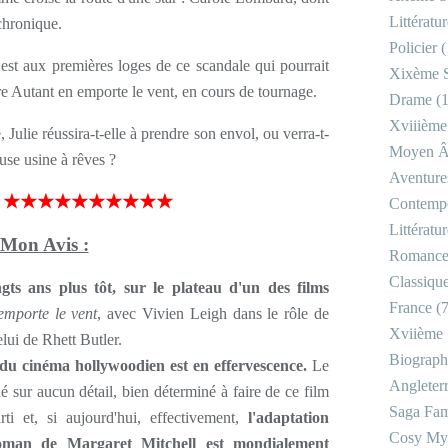
Littératu
 chronique.
Policier
(
 est aux premières loges de ce scandale qui pourrait
Xixème S
re Autant en emporte le vent, en cours de tournage.
Drame
(1
Xviiième
 Julie réussira-t-elle à prendre son envol, ou verra-t-
Moyen 
euse usine à rêves ?
Aventure
★★★★★★★★★★
Contemp
Littératu
Mon Avis :
Romanc
Classiqu
gts ans plus tôt, sur le plateau d'un des films
France
(7
emporte le vent
, avec Vivien Leigh dans le rôle de
Xviième 
lui de Rhett Butler.
Biograph
u cinéma hollywoodien est en effervescence.
Le
Angleter
né sur aucun détail, bien déterminé à faire de ce film
Saga Fam
rti et, si aujourd'hui, effectivement,
l'adaptation
Cosy My
man de Margaret Mitchell est mondialement