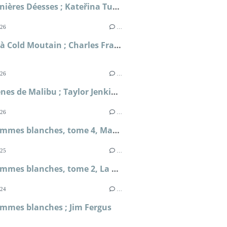
Les Dernières Déesses ; Kateřina Tučková
026
…
Retour à Cold Moutain ; Charles Frazier
026
…
Les Sirènes de Malibu ; Taylor Jenkins Reid
026
…
Mille femmes blanches, tome 4, May et Chance ; Jim Fergus
025
…
Mille femmes blanches, tome 2, La vengeance des mères ; Jim Fergus
024
…
emmes blanches ; Jim Fergus