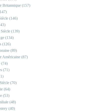
re Britannique
(157)
147)
iècle
(146)
43)
 Siècle
(139)
Âge
(134)
s
(126)
oraine
(89)
re Américaine
(87)
e
(74)
es
(71)
1)
Siècle
(70)
ie
(64)
re
(53)
iliale
(48)
stery
(40)