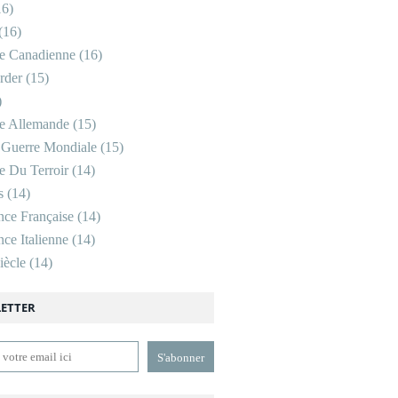
6)
(16)
re Canadienne
(16)
rder
(15)
)
re Allemande
(15)
 Guerre Mondiale
(15)
re Du Terroir
(14)
s
(14)
nce Française
(14)
ce Italienne
(14)
ècle
(14)
ETTER