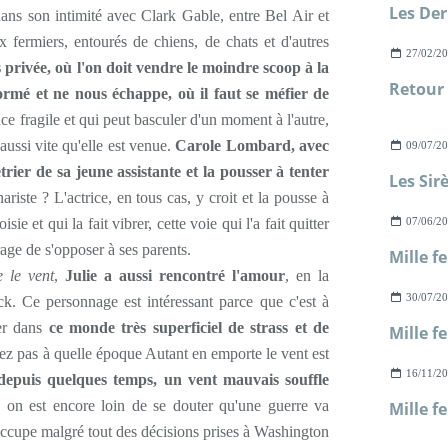
, dans son intimité avec Clark Gable, entre Bel Air et
x fermiers, entourés de chiens, de chats et d'autres
27/02/2
 privée, où l'on doit vendre le moindre scoop à la
formé et ne nous échappe, où il faut se méfier de
ce fragile et qui peut basculer d'un moment à l'autre,
 aussi vite qu'elle est venue.
Carole Lombard, avec
09/07/2
étrier de sa jeune assistante et la pousser à tenter
ariste ? L'actrice, en tous cas, y croit et la pousse à
sie et qui la fait vibrer, cette voie qui l'a fait quitter
07/06/2
age de s'opposer à ses parents.
 le vent
,
Julie a aussi rencontré l'amour
, en la
30/07/2
ck. Ce personnage est intéressant parce que c'est à
er dans
ce monde très superficiel de strass et de
iez pas à quelle époque Autant en emporte le vent est
16/11/2
epuis quelques temps, un vent mauvais souffle
 on est encore loin de se douter qu'une guerre va
Mille f
occupe malgré tout des décisions prises à Washington