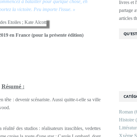
 commencez à batailler pour quelque chose, eh
livres et 
ortez la victoire. Peu importe l'issue. »
partage av
articles 
QU'EST
2019 en France (pour la présente édition)
Résumé :
CATÉG
tête : devenir scénariste. Aussi quitte-t-elle sa ville
ywood.
Roman
(
Histoire
(
Littératu
 réalité des studios : réalisateurs irascibles, vedettes
Xxème Si
mme croise la route d'une star : Carole Lombard, dont