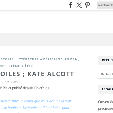
t
,
,
,
ISTOIRE
LITTÉRATURE AMÉRICAINE
ROMAN
RECHE
,
NCE
XXÈME SIÈCLE
TOILES ; KATE ALCOTT
7 AVRIL 2019
leBit et publié depuis Overblog
LE SAL
istence suive le cours que vous désirez la voir
Ouvert d
is le bonheur. Le bonheur, il faut lutter pour
précieus