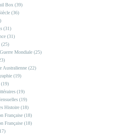
il Box
(39)
iècle
(36)
)
is
(31)
nce
(31)
(25)
Guerre Mondiale
(25)
23)
re Australienne
(22)
raphie
(19)
(19)
ttéraires
(19)
ensuelles
(19)
s Histoire
(18)
on Française
(18)
on Française
(18)
17)