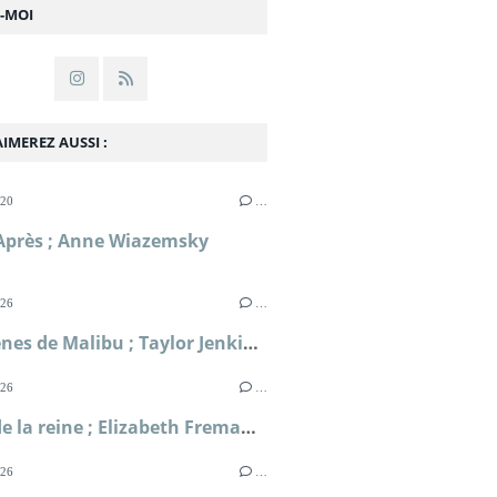
Z-MOI
IMEREZ AUSSI :
020
…
Après ; Anne Wiazemsky
026
…
Les Sirènes de Malibu ; Taylor Jenkins Reid
026
…
Le jeu de la reine ; Elizabeth Fremantle
026
…