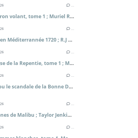
026
…
L'Escadron volant, tome 1 ; Muriel Romana
026
…
Périple en Méditerrannée 1720 ; R.J Masselauze
026
…
La falaise de la Repentie, tome 1 ; Marie-Béatrice Gauvin
026
…
Clodia ou le scandale de la Bonne Déesse ; Sophie Malick-Prunier
026
…
Les Sirènes de Malibu ; Taylor Jenkins Reid
026
…