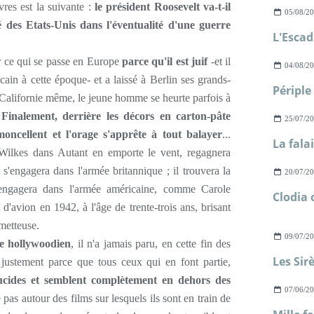
èvres est la suivante :
le président Roosevelt va-t-il
05/08/2
é des Etats-Unis dans l'éventualité d'une guerre
r ce qui se passe en Europe
parce qu'il est juif
-et il
04/08/2
cain à cette époque- et a laissé à Berlin ses grands-
n Californie même, le jeune homme se heurte parfois à
.
Finalement, derrière les décors en carton-pâte
25/07/2
oncellent et l'orage s'apprête à tout balayer
...
Wilkes dans Autant en emporte le vent, regagnera
t s'engagera dans l'armée britannique ; il trouvera la
20/07/2
'engagera dans l'armée américaine, comme Carole
'avion en 1942, à l'âge de trente-trois ans, brisant
ometteuse.
09/07/2
e hollywoodien
, il n'a jamais paru, en cette fin des
e justement parce que tous ceux qui en font partie,
ucides et semblent complètement en dehors des
07/06/2
 pas autour des films sur lesquels ils sont en train de