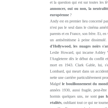
et la question qui est sur toutes les l
annoncer, oui ou non, la neutralit
européenne
?
Andy est en premier lieu concerné pa
n'est pas le seul dans le cinéma améri
parents et en France, son frère. Et, e
un antisémitisme à peine dissimulé
d'Hollywood, les nuages noirs s'am
Leslie Howard, qui incarne Ashley 
l'Angleterre dès le début du conflit e
mort en 1943. Clark Gable, lui, s
Lombard, qui meurt dans un accident d
nette une carrière particulièrement pr
Malgré
le bouillonnement du mond
années 1930, aussi fragile, peut-êtr
hormis quelques uns, ne sont
pas l
réalités
, oubliant tout ce qui ne tourne