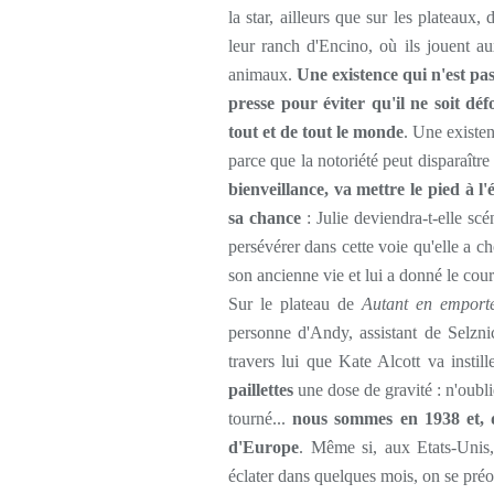
la star, ailleurs que sur les plateaux
leur ranch d'Encino, où ils jouent au
animaux.
Une existence qui n'est pas
presse pour éviter qu'il ne soit dé
tout et de tout le monde
. Une existen
parce que la notoriété peut disparaître
bienveillance, va mettre le pied à l'
sa chance
: Julie deviendra-t-elle scén
persévérer dans cette voie qu'elle a choi
son ancienne vie et lui a donné le cour
Sur le plateau de
Autant en emporte
personne d'Andy, assistant de Selzni
travers lui que Kate Alcott va instill
paillettes
une dose de gravité : n'oubl
tourné...
nous sommes en 1938 et, d
d'Europe
. Même si, aux Etats-Unis,
éclater dans quelques mois, on se pré