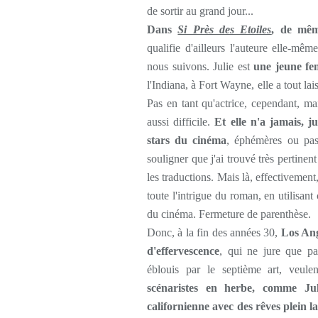
de sortir au grand jour...
Dans
Si Près des Etoiles
, de mêm
qualifie d'ailleurs l'auteure elle-mê
nous suivons. Julie est
une jeune fe
l'Indiana, à Fort Wayne, elle a tout la
Pas en tant qu'actrice, cependant, m
aussi difficile.
Et elle n'a jamais, j
stars du cinéma
, éphémères ou pas 
souligner que j'ai trouvé très pertinent 
les traductions. Mais là, effectivement
toute l'intrigue du roman, en utilisan
du cinéma. Fermeture de parenthèse.
Donc, à la fin des années 30,
Los Ange
d'effervescence
, qui ne jure que pa
éblouis par le septième art, veule
scénaristes en herbe, comme Jul
californienne avec des rêves plein la