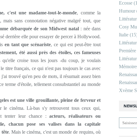
Ecosse
(1
Humour
e, c'est une madame-tout-le-monde
, comme la
Littératu
me, mais sans connotation négative malgré tout, que
Cosy Mu
mme débarquée de son Midwest natal
: née dans
Italie
(15
issé derrière elle pour essayer de percer à Hollywood.
Littératu
ais
en tant que scénariste
, ce qui est peut-être tout
Première
ustement, été aussi près des étoiles, ces fameuses
Littératu
qu'elle croise tous les jours -du coup, je voulais
Mémoire
le titre français, ce qui n'est pas toujours le cas avec
Renaissa
, j'ai trouvé qu'en peu de mots, il résumait assez bien
Renaissan
t ce terme d'étoile, tellement consubstantiel au monde
Xvème Si
les est une ville grouillante, pleine de ferveur et
NEWSL
r le cinéma. Là-bas s'y retrouvent tous ceux qui,
nt tenter leur chance :
acteurs, réalisateurs ou
ie, chacun pose ses valises dans la capitale
 tête
. Mais le cinéma, c'est un monde de requins, où