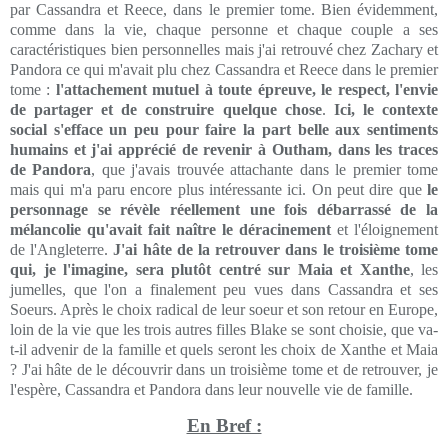
par Cassandra et Reece, dans le premier tome. Bien évidemment,
comme dans la vie, chaque personne et chaque couple a ses
caractéristiques bien personnelles mais j'ai retrouvé chez Zachary et
Pandora ce qui m'avait plu chez Cassandra et Reece dans le premier
tome :
l'attachement mutuel à toute épreuve, le respect, l'envie
de partager et de construire quelque chose
.
Ici, le contexte
social s'efface un peu pour faire la part belle aux sentiments
humains et j'ai apprécié de revenir à Outham, dans les traces
de Pandora
, que j'avais trouvée attachante dans le premier tome
mais qui m'a paru encore plus intéressante ici. On peut dire que
le
personnage se révèle réellement une fois débarrassé de la
mélancolie qu'avait fait naître le déracinement
et l'éloignement
de l'Angleterre.
J'ai hâte de la retrouver dans le troisième tome
qui, je l'imagine, sera plutôt centré sur Maia et Xanthe
, les
jumelles, que l'on a finalement peu vues dans Cassandra et ses
Soeurs. Après le choix radical de leur soeur et son retour en Europe,
loin de la vie que les trois autres filles Blake se sont choisie, que va-
t-il advenir de la famille et quels seront les choix de Xanthe et Maia
? J'ai hâte de le découvrir dans un troisième tome et de retrouver, je
l'espère, Cassandra et Pandora dans leur nouvelle vie de famille.
En Bref :