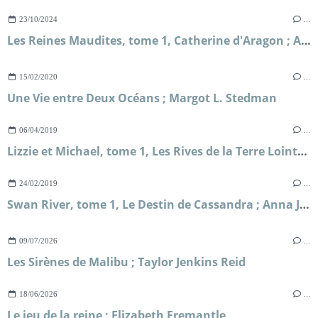
23/10/2024
…
Les Reines Maudites, tome 1, Catherine d'Aragon ; Alison Weir
15/02/2020
…
Une Vie entre Deux Océans ; Margot L. Stedman
06/04/2019
…
Lizzie et Michael, tome 1, Les Rives de la Terre Lointaine ; Sarah Lark
24/02/2019
…
Swan River, tome 1, Le Destin de Cassandra ; Anna Jacobs
09/07/2026
…
Les Sirènes de Malibu ; Taylor Jenkins Reid
18/06/2026
…
Le jeu de la reine ; Elizabeth Fremantle