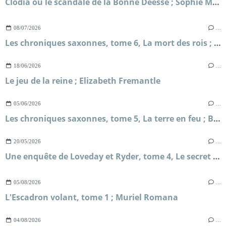
Clodia ou le scandale de la Bonne Déesse ; Sophie Malick-Prunier
08/07/2026
…
Les chroniques saxonnes, tome 6, La mort des rois ; Bernard Cornwell
18/06/2026
…
Le jeu de la reine ; Elizabeth Fremantle
05/06/2026
…
Les chroniques saxonnes, tome 5, La terre en feu ; Bernard Cornwell
20/05/2026
…
Une enquête de Loveday et Ryder, tome 4, Le secret de Briar's Hall ; Faith Martin
05/08/2026
…
L'Escadron volant, tome 1 ; Muriel Romana
04/08/2026
…