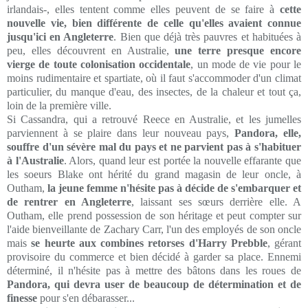
irlandais-, elles tentent comme elles peuvent de se faire à
cette
nouvelle vie, bien différente de celle qu'elles avaient connue
jusqu'ici en Angleterre
. Bien que déjà très pauvres et habituées à
peu, elles découvrent en Australie,
une terre presque encore
vierge de toute colonisation occidentale
, un mode de vie pour le
moins rudimentaire et spartiate, où il faut s'accommoder d'un climat
particulier, du manque d'eau, des insectes, de la chaleur et tout ça,
loin de la première ville.
Si Cassandra, qui a retrouvé Reece en Australie, et les jumelles
parviennent à se plaire dans leur nouveau pays,
Pandora, elle,
souffre d'un sévère mal du pays et ne parvient pas à s'habituer
à l'Australie
. Alors, quand leur est portée la nouvelle effarante que
les soeurs Blake ont hérité du grand magasin de leur oncle, à
Outham,
la jeune femme n'hésite pas à décide de s'embarquer et
de rentrer en Angleterre
, laissant ses
sœurs
derrière elle. A
Outham, elle prend possession de son héritage et peut compter sur
l'aide bienveillante de Zachary Carr, l'un des employés de son oncle
mais
se heurte aux combines retorses d'Harry Prebble
, gérant
provisoire du commerce et bien décidé à garder sa place. Ennemi
déterminé, il n'hésite pas à mettre des bâtons dans les roues de
Pandora, qui devra user de beaucoup de détermination et de
finesse
pour s'en débarasser...