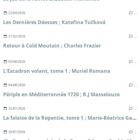
22/04/2026
…
Les Dernières Déesses ; Kateřina Tučková
27/02/2026
…
Retour à Cold Moutain ; Charles Frazier
05/08/2026
…
L'Escadron volant, tome 1 ; Muriel Romana
04/08/2026
…
Périple en Méditerrannée 1720 ; R.J Masselauze
25/07/2026
…
La falaise de la Repentie, tome 1 ; Marie-Béatrice Gauvin
20/07/2026
…