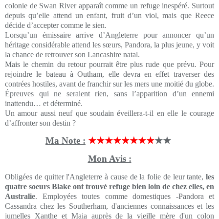
colonie de Swan River apparaît comme un refuge inespéré. Surtout
depuis qu’elle attend un enfant, fruit d’un viol, mais que Reece
décide d’accepter comme le sien.
Lorsqu’un émissaire arrive d’Angleterre pour annoncer qu’un
héritage considérable attend les sœurs, Pandora, la plus jeune, y voit
la chance de retrouver son Lancashire natal.
Mais le chemin du retour pourrait être plus rude que prévu. Pour
rejoindre le bateau à Outham, elle devra en effet traverser des
contrées hostiles, avant de franchir sur les mers une moitié du globe.
Épreuves qui ne seraient rien, sans l’apparition d’un ennemi
inattendu… et déterminé.
Un amour aussi neuf que soudain éveillera-t-il en elle le courage
d’affronter son destin ?
Ma Note :
★★★★★★★★
★★
Mon Avis :
Obligées de quitter l'Angleterre à cause de la folie de leur tante,
les
quatre soeurs Blake ont trouvé refuge bien loin de chez elles, en
Australie
. Employées toutes comme domestiques -Pandora et
Cassandra chez les Southerham, d'anciennes connaissances et les
jumelles Xanthe et Maia auprès de la vieille mère d'un colon