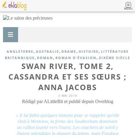
MENU
,
,
,
,
ANGLETERRE
AUSTRALIE
DRAME
HISTOIRE
LITTÉRATURE
,
,
,
BRITANNIQUE
ROMAN
ROMAN D'ÉVASION
XIXÈME SIÈCLE
SWAN RIVER, TOME 2,
CASSANDRA ET SES SŒURS ;
ANNA JACOBS
3 MAI 2019
Rédigé par ALittleBit et publié depuis Overblog
« Il lui fallut quelques instants pour se rappeler qu'elle
était à Westview, la ferme des Southerham dominant
un vallon tourné vers l'ouest. Les couchers de soleil y
étaient splendides la plupart du temps, mais Pandora