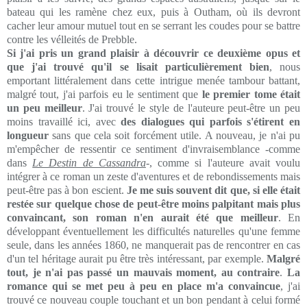
bateau qui les ramène chez eux, puis à Outham, où ils devront
cacher leur amour mutuel tout en se serrant les coudes pour se battre
contre les vélleités de Prebble.
Si j'ai pris un grand plaisir à découvrir ce deuxième opus et
que j'ai trouvé qu'il se lisait particulièrement bien
, nous
emportant littéralement dans cette intrigue menée tambour battant,
malgré tout, j'ai parfois eu le sentiment que
le premier tome était
un peu meilleur
. J'ai trouvé le style de l'auteure peut-être un peu
moins travaillé ici, avec
des dialogues qui parfois s'étirent en
longueur
sans que cela soit forcément utile. A nouveau, je n'ai pu
m'empêcher de ressentir ce sentiment d'invraisemblance -comme
dans
Le Destin de Cassandra
-, comme si l'auteure avait voulu
intégrer à ce roman un zeste d'aventures et de rebondissements mais
peut-être pas à bon escient.
Je me suis souvent dit que, si elle était
restée sur quelque chose de peut-être moins palpitant mais plus
convaincant, son roman n'en aurait été que meilleur
. En
développant éventuellement les difficultés naturelles qu'une femme
seule, dans les années 1860, ne manquerait pas de rencontrer en cas
d'un tel héritage aurait pu être très intéressant, par exemple.
Malgré
tout, je n'ai pas passé un mauvais moment, au contraire
.
La
romance qui se met peu à peu en place m'a convaincue
, j'ai
trouvé ce nouveau couple touchant et un bon pendant à celui formé