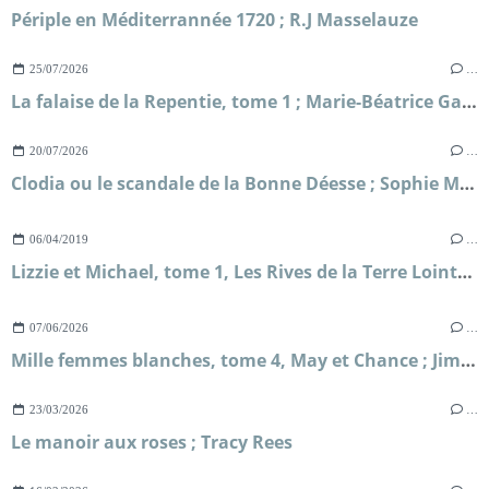
Périple en Méditerrannée 1720 ; R.J Masselauze
25/07/2026
…
La falaise de la Repentie, tome 1 ; Marie-Béatrice Gauvin
20/07/2026
…
Clodia ou le scandale de la Bonne Déesse ; Sophie Malick-Prunier
06/04/2019
…
Lizzie et Michael, tome 1, Les Rives de la Terre Lointaine ; Sarah Lark
07/06/2026
…
Mille femmes blanches, tome 4, May et Chance ; Jim Fergus
23/03/2026
…
Le manoir aux roses ; Tracy Rees