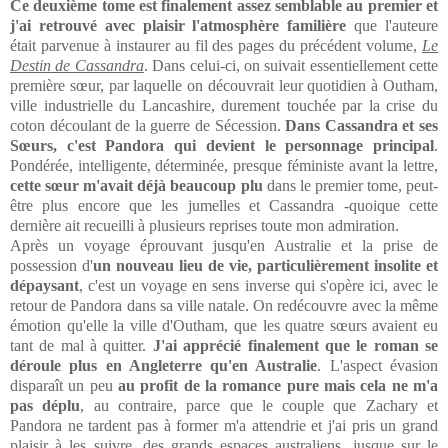
Ce deuxième tome est finalement assez semblable au premier et
j'ai retrouvé avec plaisir l'atmosphère familière
que l'auteure
était parvenue à instaurer au fil des pages du précédent volume,
Le
Destin de Cassandra
. Dans celui-ci, on suivait essentiellement cette
première
sœur
, par laquelle on découvrait leur quotidien à Outham,
ville industrielle du Lancashire, durement touchée par la crise du
coton découlant de la guerre de Sécession.
Dans Cassandra et ses
Sœurs
, c'est Pandora qui devient le personnage principal
.
Pondérée, intelligente, déterminée, presque féministe avant la lettre,
cette
sœur
m'avait déjà beaucoup plu
dans le premier tome, peut-
être plus encore que les jumelles et Cassandra -quoique cette
dernière ait recueilli à plusieurs reprises toute mon admiration.
Après un voyage éprouvant jusqu'en Australie et la prise de
possession d'
un nouveau lieu de vie, particulièrement insolite et
dépaysant
, c'est un voyage en sens inverse qui s'opère ici, avec le
retour de Pandora dans sa ville natale. On redécouvre avec la même
émotion qu'elle la ville d'Outham, que les quatre
sœurs
avaient eu
tant de mal à quitter.
J'ai apprécié finalement que le roman se
déroule plus en Angleterre qu'en Australie
. L'aspect évasion
disparaît un peu
au profit de la romance pure mais cela ne m'a
pas déplu
, au contraire, parce que le couple que Zachary et
Pandora ne tardent pas à former m'a attendrie et j'ai pris un grand
plaisir à les
suivre
, des grands espaces australiens, jusque sur le