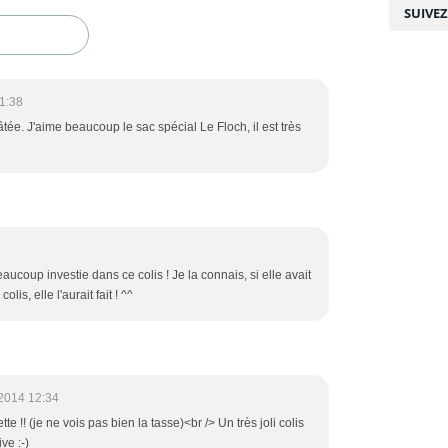
SUIVE
1:38
âtée. J'aime beaucoup le sac spécial Le Floch, il est très
aucoup investie dans ce colis ! Je la connais, si elle avait
lis, elle l'aurait fait ! ^^
2014 12:34
te !! (je ne vois pas bien la tasse)<br /> Un très joli colis
ve :-)