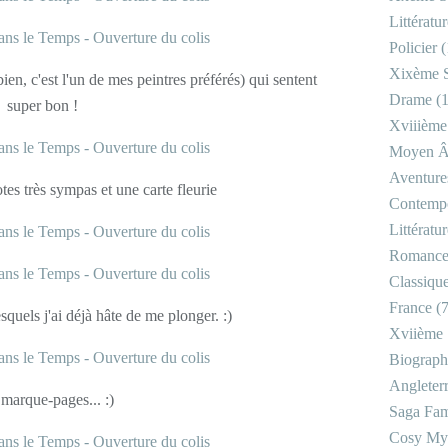
Littératu
Policier
(
Xixème S
en, c'est l'un de mes peintres préférés) qui sentent
Drame
(1
super bon !
Xviiième
Moyen 
Aventure
tes très sympas et une carte fleurie
Contemp
Littératu
Romanc
Classiqu
France
(7
quels j'ai déjà hâte de me plonger. :)
Xviième 
Biograph
Angleter
marque-pages... :)
Saga Fam
Cosy My