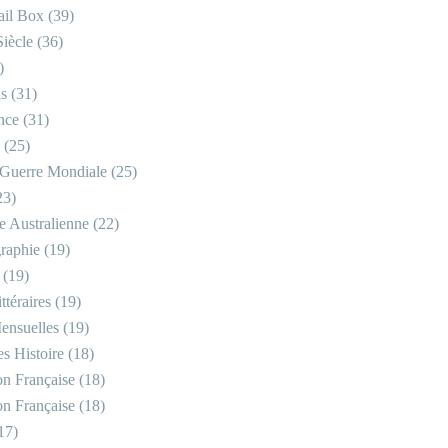
il Box
(39)
iècle
(36)
)
is
(31)
nce
(31)
(25)
Guerre Mondiale
(25)
23)
re Australienne
(22)
raphie
(19)
(19)
ttéraires
(19)
ensuelles
(19)
s Histoire
(18)
on Française
(18)
on Française
(18)
17)