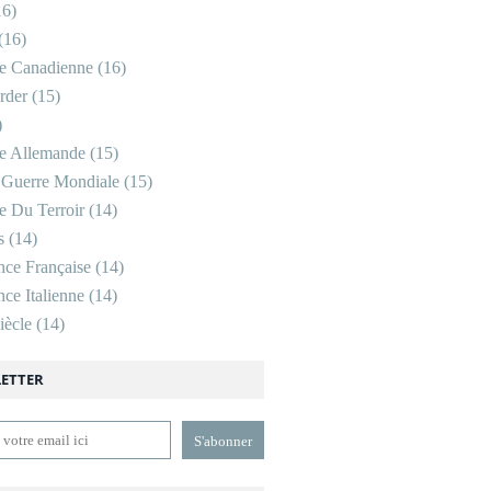
6)
(16)
re Canadienne
(16)
rder
(15)
)
re Allemande
(15)
 Guerre Mondiale
(15)
re Du Terroir
(14)
s
(14)
nce Française
(14)
ce Italienne
(14)
ècle
(14)
ETTER