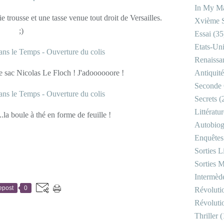
In My Ma
 trousse et une tasse venue tout droit de Versailles.
Xvième S
;)
Essai
(35
Etats-Un
Renaissa
le sac Nicolas Le Floch ! J'adoooooore !
Antiquité
Seconde 
Secrets
(
Littératu
.la boule à thé en forme de feuille !
Autobiog
Enquêtes
Sorties Li
Sorties M
Intermède
epost
0
Révoluti
Révoluti
Thriller
(