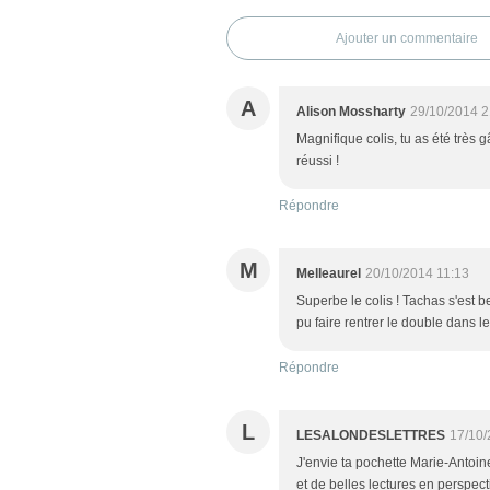
Ajouter un commentaire
A
Alison Mossharty
29/10/2014 2
Magnifique colis, tu as été très g
réussi !
Répondre
M
Melleaurel
20/10/2014 11:13
Superbe le colis ! Tachas s'est be
pu faire rentrer le double dans le co
Répondre
L
LESALONDESLETTRES
17/10/
J'envie ta pochette Marie-Antoinet
et de belles lectures en perspecti