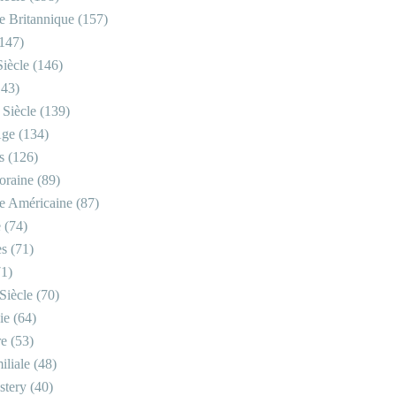
re Britannique
(157)
147)
iècle
(146)
43)
 Siècle
(139)
Âge
(134)
s
(126)
oraine
(89)
re Américaine
(87)
e
(74)
es
(71)
1)
Siècle
(70)
ie
(64)
re
(53)
iliale
(48)
stery
(40)