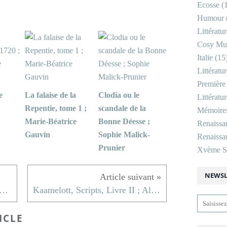
Ecosse
(1
Humour
Littératu
Cosy Mu
Italie
(15
Littératu
Première
e
La falaise de la
Clodia ou le
Littératu
Repentie, tome 1 ;
scandale de la
Mémoire
Marie-Béatrice
Bonne Déesse ;
Renaissa
Gauvin
Sophie Malick-
Renaissan
Prunier
Xvème Si
NEWSL
eux Roses l'Une ; Juliette Benzoni
Kaamelott, Scripts, Livre II ; Alexandre Astier
ICLE