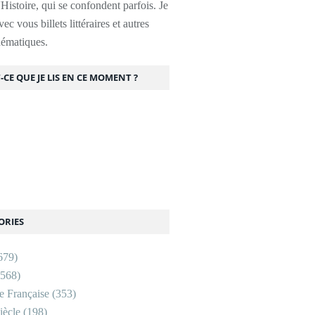
l'Histoire, qui se confondent parfois. Je
ec vous billets littéraires et autres
thématiques.
-CE QUE JE LIS EN CE MOMENT ?
ORIES
679)
568)
re Française
(353)
ècle
(198)