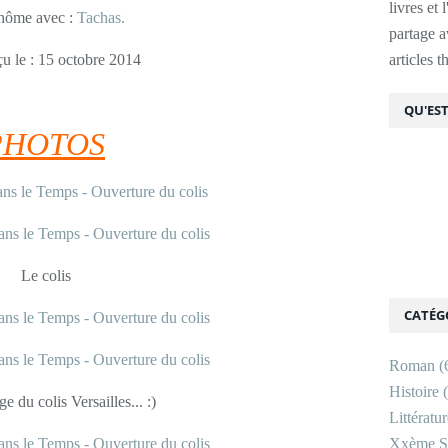
livres et 
nôme avec :
Tachas.
partage av
çu le : 15 octobre 2014
articles 
QU'EST
PHOTOS
Le colis
CATÉG
Roman
(
Histoire
(
e du colis Versailles... :)
Littératu
Xxème Si