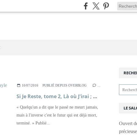
t
RECHE
10/07/2016
PUBLIÉ DEPUIS OVERBLOG
…
Si Je Reste, tome 2, Là où J'irai ; Gayle Forman
« Quelqu'un a dit que le passé ne meurt jamais,
LE SAL
mais à l'inverse c'est le futur qui est déjà mort,
terminé. » Publié...
Ouvert d
précieus