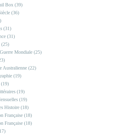
il Box
(39)
iècle
(36)
)
is
(31)
nce
(31)
(25)
Guerre Mondiale
(25)
23)
re Australienne
(22)
raphie
(19)
(19)
ttéraires
(19)
ensuelles
(19)
s Histoire
(18)
on Française
(18)
on Française
(18)
17)