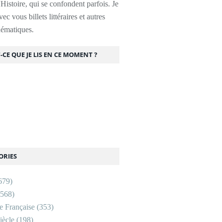
l'Histoire, qui se confondent parfois. Je
ec vous billets littéraires et autres
thématiques.
-CE QUE JE LIS EN CE MOMENT ?
ORIES
679)
568)
re Française
(353)
ècle
(198)