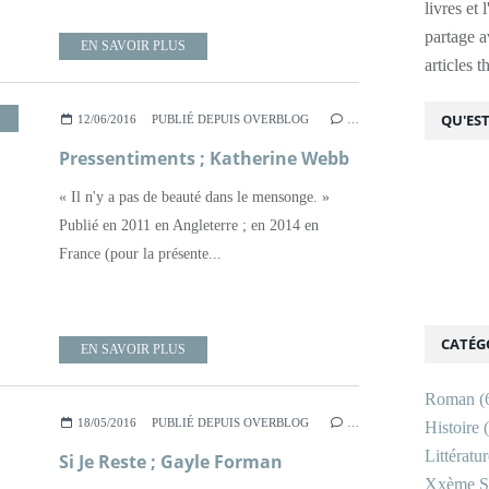
livres et 
partage av
EN SAVOIR PLUS
articles 
,
SECRETS
,
XXÈME SIÈCLE
QU'EST
12/06/2016
PUBLIÉ DEPUIS OVERBLOG
…
Pressentiments ; Katherine Webb
« Il n'y a pas de beauté dans le mensonge. »
Publié en 2011 en Angleterre ; en 2014 en
France (pour la présente...
CATÉG
EN SAVOIR PLUS
Roman
(
18/05/2016
PUBLIÉ DEPUIS OVERBLOG
…
Histoire
(
Littératu
Si Je Reste ; Gayle Forman
Xxème Si