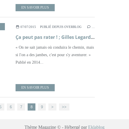
EN SAVOIR PLUS
,
ROMANCE
07/07/2015
PUBLIÉ DEPUIS OVERBLOG
…
Ça peut pas rater ! ; Gilles Legardinier
« On ne sait jamais où conduira le chemin, mais
si l'on a des jambes, c'est pour s'y aventurer. »
Publié en 2014...
EN SAVOIR PLUS
5
6
7
8
9
>
>>
Thème Magazine © - Hébergé par
Eklablog