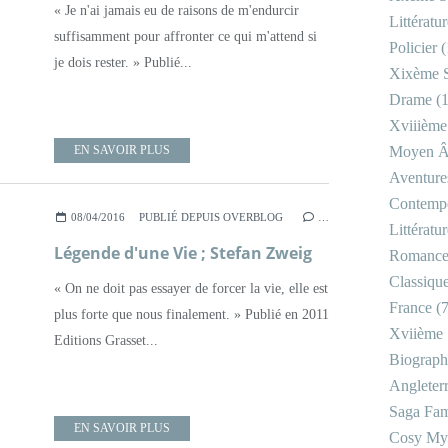
« Je n'ai jamais eu de raisons de m'endurcir
Littératu
suffisamment pour affronter ce qui m'attend si
Policier
(
je dois rester. » Publié...
Xixème S
Drame
(1
Xviiième
EN SAVOIR PLUS
Moyen 
Aventure
Contemp
08/04/2016
PUBLIÉ DEPUIS OVERBLOG
…
Littératu
Légende d'une Vie ; Stefan Zweig
Romanc
Classiqu
« On ne doit pas essayer de forcer la vie, elle est
France
(7
plus forte que nous finalement. » Publié en 2011
Xviième 
Editions Grasset...
Biograph
Angleter
Saga Fam
EN SAVOIR PLUS
Cosy My