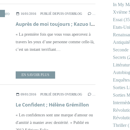
In My Ma
Xvième S
TTÉRATURE DE L'IMAGINAIRE
,
ROMAN
16/01/2016
PUBLIÉ DEPUIS OVERBLOG
…
Essai
(35
Auprès de moi toujours ; Kazuo Ishiguro
Etats-Un
« La première fois que vous vous apercevez à
Renaissa
travers les yeux d’une personne comme celle-là,
Antiquité
c’est un instant terrifiant....
Seconde 
Secrets
(
Littératu
Autobiog
EN SAVOIR PLUS
Enquêtes
Sorties Li
09/01/2016
PUBLIÉ DEPUIS OVERBLOG
…
Sorties M
Intermède
Le Confident ; Hélène Grémillon
Révoluti
« Les confidences sont une marque d'amour ou
Révoluti
d'amitié à manier avec dextérité. » Publié en
Thriller
(