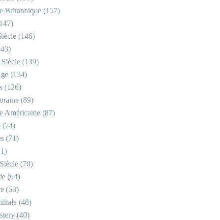
re Britannique
(157)
147)
iècle
(146)
43)
 Siècle
(139)
Âge
(134)
s
(126)
oraine
(89)
re Américaine
(87)
e
(74)
es
(71)
1)
Siècle
(70)
ie
(64)
re
(53)
iliale
(48)
stery
(40)