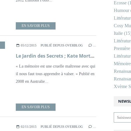
2012 Editions Folio...
Ecosse
(1
Humour
Littératu
Cosy Mu
EN SAVOIR PLUS
Italie
(15
Littératu
,
SECRETS
,
XXÈME SIÈCLE
05/12/2015
PUBLIÉ DEPUIS OVERBLOG
…
Première
Le Jardin des Secrets ; Kate Morton
Littératu
Mémoire
« La mémoire est une cruelle maîtresse avec qui
Renaissa
il nous faut tous apprendre à valser. » Publié en
Renaissan
2008 en Australie...
Xvème Si
NEWSL
EN SAVOIR PLUS
02/11/2015
PUBLIÉ DEPUIS OVERBLOG
…