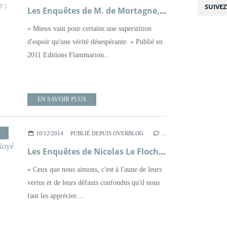
SUIVE
Les Enquêtes de M. de Mortagne, bourreau, tome 1, Le Brasier de Justice ; Andrea H. Japp
« Mieux vaut pour certains une superstition
d'espoir qu'une vérité désespérante. » Publié en
2011 Editions Flammarion...
EN SAVOIR PLUS
,
POLICIER
,
ROMAN
,
XVIIIÈME SIÈCLE
10/12/2014
PUBLIÉ DEPUIS OVERBLOG
…
Les Enquêtes de Nicolas Le Floch, commissaire au Châtelet, tome 8, Le Noyé du Grand Canal ; Jean-François Parot
« Ceux que nous aimons, c'est à l'aune de leurs
vertus et de leurs défauts confondus qu'il nous
faut les apprécier....