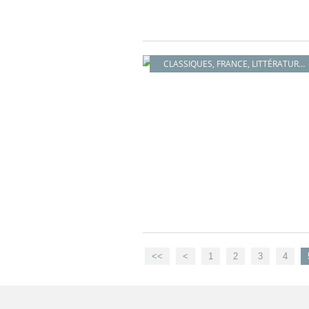
CLASSIQUES
,
FRANCE
,
LITTÉRATURE FRANÇAISE
<<
<
1
2
3
4