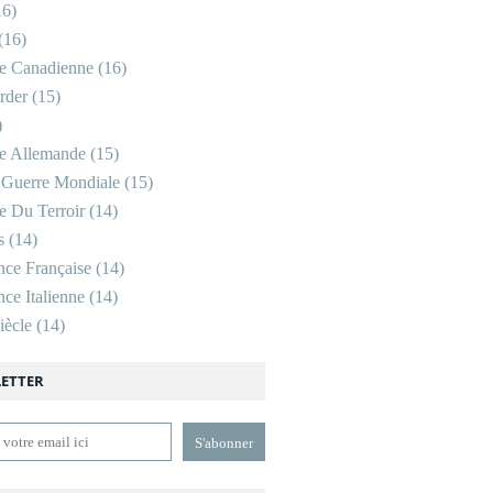
6)
(16)
re Canadienne
(16)
rder
(15)
)
re Allemande
(15)
 Guerre Mondiale
(15)
re Du Terroir
(14)
s
(14)
nce Française
(14)
ce Italienne
(14)
ècle
(14)
ETTER