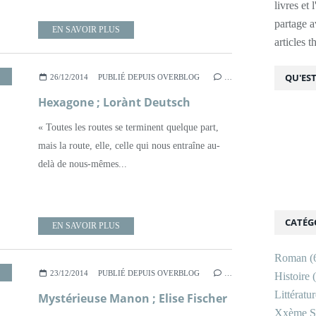
livres et 
partage av
EN SAVOIR PLUS
articles 
QU'EST
26/12/2014
PUBLIÉ DEPUIS OVERBLOG
…
Hexagone ; Lorànt Deutsch
« Toutes les routes se terminent quelque part,
mais la route, elle, celle qui nous entraîne au-
delà de nous-mêmes...
CATÉG
EN SAVOIR PLUS
Roman
(
,
ROMAN
,
XVIIIÈME SIÈCLE
23/12/2014
PUBLIÉ DEPUIS OVERBLOG
…
Histoire
(
Littératu
Mystérieuse Manon ; Elise Fischer
Xxème Si