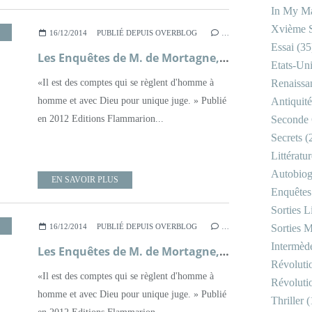
In My Ma
Xvième S
,
MOYEN ÂGE
,
POLICIER
,
ROMAN
16/12/2014
PUBLIÉ DEPUIS OVERBLOG
…
Essai
(35
Les Enquêtes de M. de Mortagne, bourreau, tome 2, En ce sang versé ; Andrea H. Japp
Etats-Un
«Il est des comptes qui se règlent d'homme à
Renaissa
homme et avec Dieu pour unique juge. » Publié
Antiquité
en 2012 Editions Flammarion...
Seconde 
Secrets
(
Littératu
Autobiog
EN SAVOIR PLUS
Enquêtes
Sorties Li
,
MOYEN ÂGE
,
POLICIER
,
ROMAN
16/12/2014
PUBLIÉ DEPUIS OVERBLOG
…
Sorties M
Intermède
Les Enquêtes de M. de Mortagne, bourreau, tome 2, En ce sang versé ; Andrea H. Japp
Révoluti
«Il est des comptes qui se règlent d'homme à
Révoluti
homme et avec Dieu pour unique juge. » Publié
Thriller
(