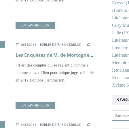
en 2012 Editions Flammarion...
Ecosse
(1
Humour
Littératu
Cosy Mu
EN SAVOIR PLUS
Italie
(15
Littératu
,
MOYEN ÂGE
,
POLICIER
,
ROMAN
16/12/2014
PUBLIÉ DEPUIS OVERBLOG
…
Première
Les Enquêtes de M. de Mortagne, bourreau, tome 2, En ce sang versé ; Andrea H. Japp
Littératu
Mémoire
«Il est des comptes qui se règlent d'homme à
Renaissa
homme et avec Dieu pour unique juge. » Publié
Renaissan
en 2012 Editions Flammarion...
Xvème Si
NEWSL
EN SAVOIR PLUS
,
MOYEN ÂGE
,
POLICIER
,
ROMAN
14/12/2014
PUBLIÉ DEPUIS OVERBLOG
…