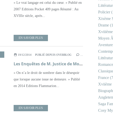
« Le vrai langage est celui du cœur. » Publié en
Littératu
2007 Editions Pocket 409 pages Résumé : Au
Policier
(
XVIIIe siècle, après...
Xixème S
Drame
(1
Xviiième
EN SAVOIR PLUS
Moyen 
Aventure
Contemp
,
MOYEN ÂGE
,
POLICIER
,
ROMAN
19/12/2014
PUBLIÉ DEPUIS OVERBLOG
…
Littératu
Les Enquêtes de M. Justice de Mortagne, bourreau, tome 3, Le Tour d'Abandon ; Andrea H. Japp
Romanc
Classiqu
« On n’a le droit de sombrer dans le désespoir
France
(7
que lorsque aucune issue ne demeure. » Publié
Xviième 
en 2014 Editions Flammarion...
Biograph
Angleter
Saga Fam
EN SAVOIR PLUS
Cosy My