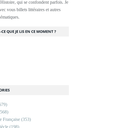
l'Histoire, qui se confondent parfois. Je
ec vous billets littéraires et autres
thématiques.
-CE QUE JE LIS EN CE MOMENT ?
ORIES
679)
568)
re Française
(353)
ècle
(198)