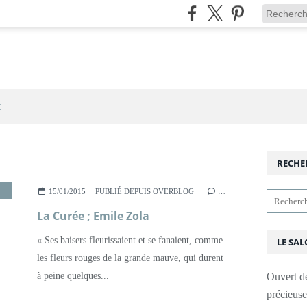
t
RECHE
,
ROMAN
,
ROUGON-MACQUART
,
XIXÈME SIÈCLE
15/01/2015
PUBLIÉ DEPUIS OVERBLOG
…
La Curée ; Emile Zola
« Ses baisers fleurissaient et se fanaient, comme
LE SAL
les fleurs rouges de la grande mauve, qui durent
à peine quelques...
Ouvert d
précieus