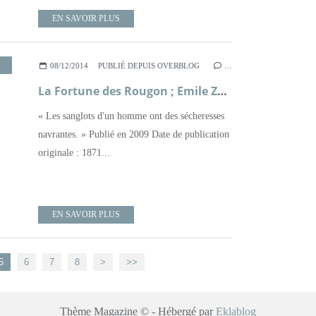
EN SAVOIR PLUS
,
ROMAN
,
ROUGON-MACQUART
,
XIXÈME SIÈCLE
08/12/2014
PUBLIÉ DEPUIS OVERBLOG
…
La Fortune des Rougon ; Emile Zola
« Les sanglots d'un homme ont des sécheresses
navrantes. » Publié en 2009 Date de publication
originale : 1871...
EN SAVOIR PLUS
5
6
7
8
>
>>
Thème Magazine © - Hébergé par
Eklablog