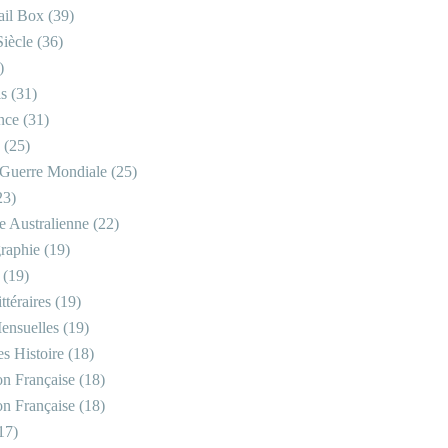
il Box
(39)
iècle
(36)
)
is
(31)
nce
(31)
(25)
Guerre Mondiale
(25)
23)
re Australienne
(22)
raphie
(19)
(19)
ttéraires
(19)
ensuelles
(19)
s Histoire
(18)
on Française
(18)
on Française
(18)
17)