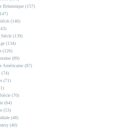
re Britannique
(157)
147)
iècle
(146)
43)
 Siècle
(139)
Âge
(134)
s
(126)
oraine
(89)
re Américaine
(87)
e
(74)
es
(71)
1)
Siècle
(70)
ie
(64)
re
(53)
iliale
(48)
stery
(40)