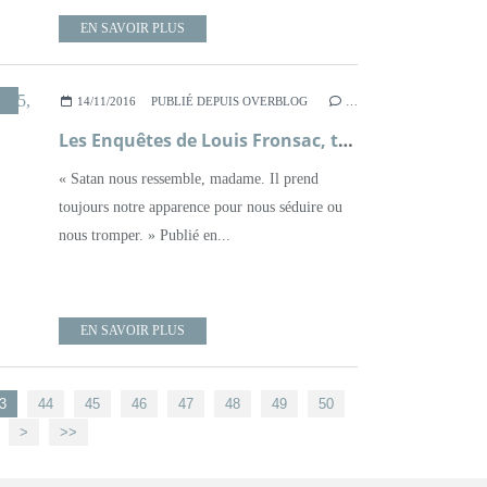
EN SAVOIR PLUS
14/11/2016
PUBLIÉ DEPUIS OVERBLOG
…
Les Enquêtes de Louis Fronsac, tome 5, L'Homme aux Rubans Noirs ; Jean d'Aillon
« Satan nous ressemble, madame. Il prend
toujours notre apparence pour nous séduire ou
nous tromper. » Publié en...
EN SAVOIR PLUS
3
44
45
46
47
48
49
50
>
>>