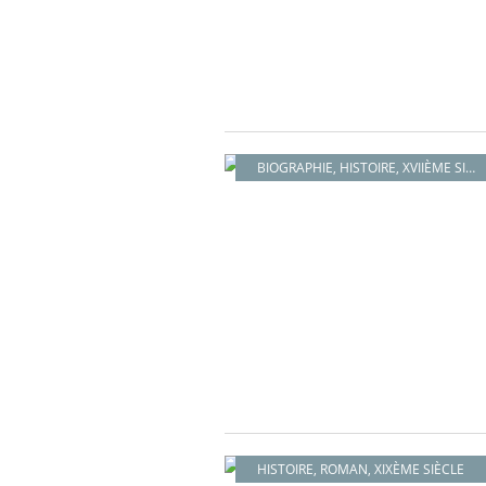
BIOGRAPHIE
,
HISTOIRE
,
XVIIÈME SIÈCLE
HISTOIRE
,
ROMAN
,
XIXÈME SIÈCLE