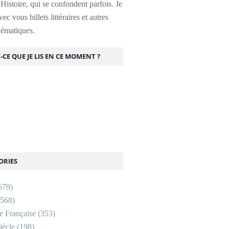
l'Histoire, qui se confondent parfois. Je
ec vous billets littéraires et autres
thématiques.
-CE QUE JE LIS EN CE MOMENT ?
ORIES
679)
568)
re Française
(353)
ècle
(198)