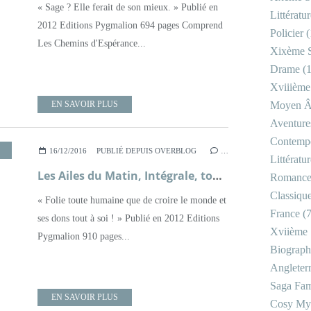
« Sage ? Elle ferait de son mieux. » Publié en
Littératu
2012 Editions Pygmalion 694 pages Comprend
Policier
(
Les Chemins d'Espérance...
Xixème S
Drame
(1
Xviiième
EN SAVOIR PLUS
Moyen 
Aventure
Contemp
,
XVIIÈME SIÈCLE
16/12/2016
PUBLIÉ DEPUIS OVERBLOG
…
Littératu
Les Ailes du Matin, Intégrale, tome 1 ; Mireille Lesage
Romanc
Classiqu
« Folie toute humaine que de croire le monde et
France
(7
ses dons tout à soi ! » Publié en 2012 Editions
Xviième 
Pygmalion 910 pages...
Biograph
Angleter
Saga Fam
EN SAVOIR PLUS
Cosy My