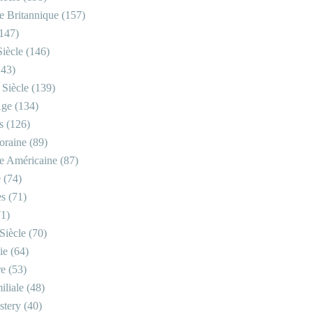
re Britannique
(157)
147)
iècle
(146)
43)
 Siècle
(139)
Âge
(134)
s
(126)
oraine
(89)
re Américaine
(87)
e
(74)
es
(71)
1)
Siècle
(70)
ie
(64)
re
(53)
iliale
(48)
stery
(40)