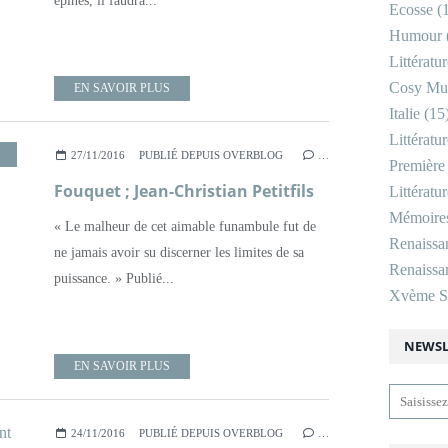
épines, il faudra...
Ecosse
(1
Humour
Littératu
Cosy Mu
EN SAVOIR PLUS
Italie
(15
Littératu
27/11/2016
PUBLIÉ DEPUIS OVERBLOG
…
Première
Fouquet ; Jean-Christian Petitfils
Littératu
Mémoire
« Le malheur de cet aimable funambule fut de
Renaissa
ne jamais avoir su discerner les limites de sa
Renaissan
puissance. » Publié...
Xvème Si
NEWSL
EN SAVOIR PLUS
24/11/2016
PUBLIÉ DEPUIS OVERBLOG
…