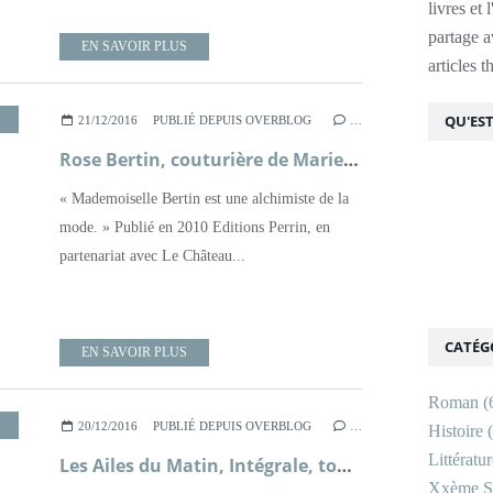
livres et 
partage av
EN SAVOIR PLUS
articles 
,
XVIIIÈME SIÈCLE
QU'EST
21/12/2016
PUBLIÉ DEPUIS OVERBLOG
…
Rose Bertin, couturière de Marie-Antoinette ; Michelle Sapori
« Mademoiselle Bertin est une alchimiste de la
mode. » Publié en 2010 Editions Perrin, en
partenariat avec Le Château...
CATÉG
EN SAVOIR PLUS
Roman
(
,
XVIIÈME SIÈCLE
20/12/2016
PUBLIÉ DEPUIS OVERBLOG
…
Histoire
(
Littératu
Les Ailes du Matin, Intégrale, tome 2 ; Mireille Lesage
Xxème Si