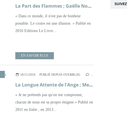
SUIVE
La Part des Flammes ; Gaëlle Nohant
« Dans ce monde, il n'est pas de bonheur
possible. Le croire est une illusion. » Publié en
2016 Editions Le Livre...
EN SAVOIR PLUS
,
ROMAN
,
XVIÈME SIÈCLE
18/11/2016
PUBLIÉ DEPUIS OVERBLOG
…
La Longue Attente de l'Ange ; Melania G. Mazucco
« Je ne prétends pas qu'on me comprenne,
chacun de nous est sa propre énigme.» Publié en
2011 en Italie ; en 2013...