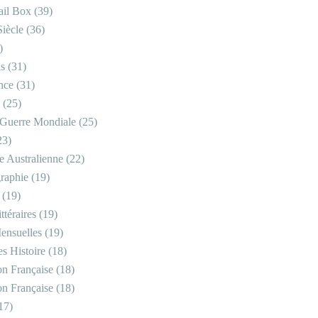
il Box
(39)
iècle
(36)
)
is
(31)
nce
(31)
(25)
Guerre Mondiale
(25)
23)
re Australienne
(22)
raphie
(19)
(19)
ttéraires
(19)
ensuelles
(19)
s Histoire
(18)
on Française
(18)
on Française
(18)
17)