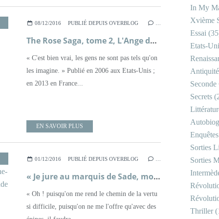
In My Ma
Xvième S
,
ROMAN
,
XXÈME SIÈCLE
08/12/2016
PUBLIÉ DEPUIS OVERBLOG
…
Essai
(35
The Rose Saga, tome 2, L'Ange de Whitechapel ; Jennifer Donnelly
Etats-Un
« C'est bien vrai, les gens ne sont pas tels qu'on
Renaissa
les imagine. » Publié en 2006 aux Etats-Unis ;
Antiquité
en 2013 en France...
Seconde 
Secrets
(
Littératu
Autobiog
EN SAVOIR PLUS
Enquêtes
Sorties Li
01/12/2016
PUBLIÉ DEPUIS OVERBLOG
…
Sorties M
Intermède
« Je jure au marquis de Sade, mon amant, de n'être jamais qu'à lui » ; Anne-Prospère de Launay et Donatien de Sade
Révoluti
« Oh ! puisqu'on me rend le chemin de la vertu
Révoluti
si difficile, puisqu'on ne me l'offre qu'avec des
Thriller
(