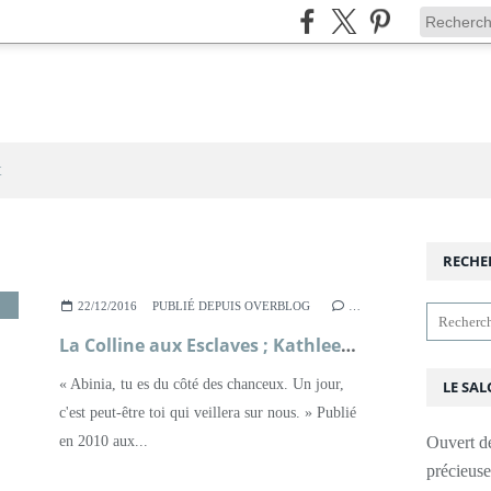
t
RECHE
,
XVIIIÈME SIÈCLE
22/12/2016
PUBLIÉ DEPUIS OVERBLOG
…
La Colline aux Esclaves ; Kathleen Grissom
« Abinia, tu es du côté des chanceux. Un jour,
LE SAL
c'est peut-être toi qui veillera sur nous. » Publié
en 2010 aux...
Ouvert d
précieus