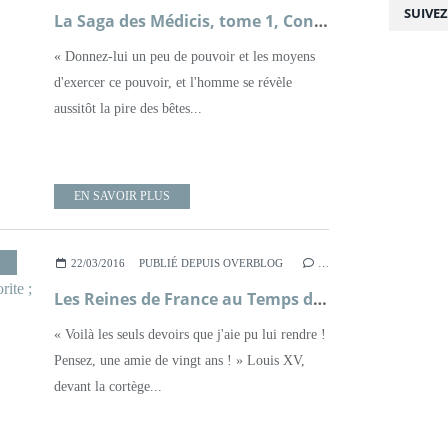
SUIVE
La Saga des Médicis, tome 1, Contessina ; Sarah Frydman
« Donnez-lui un peu de pouvoir et les moyens
d'exercer ce pouvoir, et l'homme se révèle
aussitôt la pire des bêtes...
EN SAVOIR PLUS
22/03/2016
PUBLIÉ DEPUIS OVERBLOG
…
Les Reines de France au Temps des Bourbons, tome 3, La Reine et la Favorite ; Simone Bertière
« Voilà les seuls devoirs que j'aie pu lui rendre !
Pensez, une amie de vingt ans ! » Louis XV,
devant la cortège...