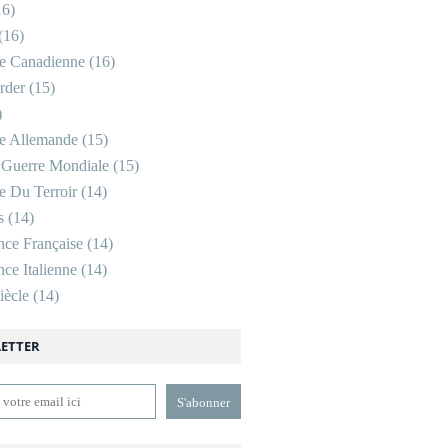
6)
(16)
re Canadienne
(16)
rder
(15)
)
re Allemande
(15)
 Guerre Mondiale
(15)
re Du Terroir
(14)
s
(14)
nce Française
(14)
ce Italienne
(14)
ècle
(14)
ETTER