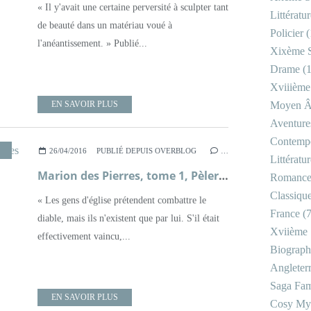
« Il y'avait une certaine perversité à sculpter tant
Littératu
de beauté dans un matériau voué à
Policier
(
l'anéantissement. » Publié...
Xixème S
Drame
(1
Xviiième
EN SAVOIR PLUS
Moyen 
Aventure
Contemp
,
THRILLER
26/04/2016
PUBLIÉ DEPUIS OVERBLOG
…
Littératu
Marion des Pierres, tome 1, Pèlerins des Ténèbres ; Serge Brussolo
Romanc
Classiqu
« Les gens d'église prétendent combattre le
France
(7
diable, mais ils n'existent que par lui. S'il était
Xviième 
effectivement vaincu,...
Biograph
Angleter
Saga Fam
EN SAVOIR PLUS
Cosy My