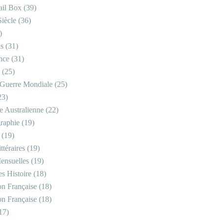
il Box
(39)
iècle
(36)
)
is
(31)
nce
(31)
(25)
Guerre Mondiale
(25)
23)
re Australienne
(22)
raphie
(19)
(19)
ttéraires
(19)
ensuelles
(19)
s Histoire
(18)
on Française
(18)
on Française
(18)
17)