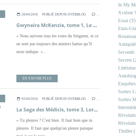
In My Ma
Xvième S
,
SAGA FAMILIALE
,
XIXÈME SIÈCLE
26/04/2016
PUBLIÉ DEPUIS OVERBLOG
…
Essai
(35
Gwyneira McKenzie, tome 1, Le Pays du Nuage Blanc ; Sarah Lark
Etats-Un
« Nous suivons tous les voies du Seigneur, et ce
Renaissa
ne sont pas toujours des sentiers battus qu’Il
Antiquité
nous indique. »...
Seconde 
Secrets
(
Littératu
Autobiog
EN SAVOIR PLUS
Enquêtes
Sorties Li
RENAISSANCE ITALIENNE
,
ROMAN
,
ROMANCE
05/04/2016
PUBLIÉ DEPUIS OVERBLOG
…
Sorties M
Intermède
La Saga des Médicis, tome 3, Lorenzo ou la Fin des Médicis ; Sarah Frydman
Révoluti
« Tu pleures ? C'est bien. Il faut bien que tu
Révoluti
pleures. Il faut que quelqu'un pleure puisque
Thriller
(