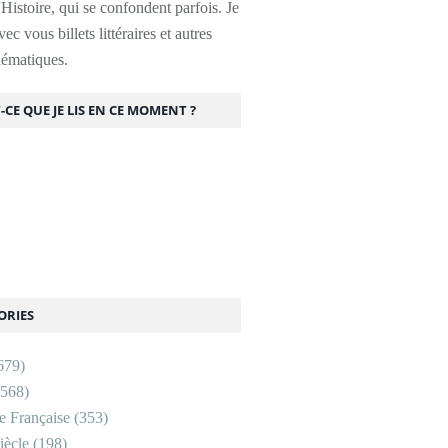
l'Histoire, qui se confondent parfois. Je
ec vous billets littéraires et autres
thématiques.
-CE QUE JE LIS EN CE MOMENT ?
ORIES
679)
568)
re Française
(353)
ècle
(198)