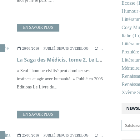
moi je ne le puis......
Ecosse
(1
Humour
Littératu
Cosy Mu
EN SAVOIR PLUS
Italie
(15
Littératu
RENAISSANCE ITALIENNE
,
ROMAN
,
ROMANCE
26/03/2016
PUBLIÉ DEPUIS OVERBLOG
…
Première
La Saga des Médicis, tome 2, Le Lys de Florence ; Sarah Frydman
Littératu
Mémoire
« Seul l'homme civilisé peut dominer ses
Renaissa
instincts et agir avec humanité. » Publié en 2005
Renaissan
Editions Le Livre de...
Xvème Si
NEWSL
EN SAVOIR PLUS
RENAISSANCE ITALIENNE
,
ROMAN
,
ROMANCE
25/03/2016
PUBLIÉ DEPUIS OVERBLOG
…