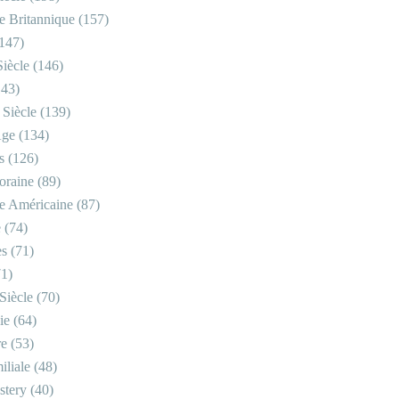
re Britannique
(157)
147)
iècle
(146)
43)
 Siècle
(139)
Âge
(134)
s
(126)
oraine
(89)
re Américaine
(87)
e
(74)
es
(71)
1)
Siècle
(70)
ie
(64)
re
(53)
iliale
(48)
stery
(40)