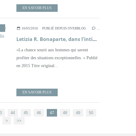
EN SAVOIR PLUS
,
ROMAN
,
XVIIIÈME SIÈCLE
16/03/2016
PUBLIÉ DEPUIS OVERBLOG
…
Letizia R. Bonaparte, dans l'intimité de la mère de Napoléon ; Patrick de Carolis
«La chance sourit aux hommes qui savent
profiter des situations exceptionnelles. » Publié
en 2015 Titre original...
EN SAVOIR PLUS
3
44
45
46
47
48
49
50
>
>>