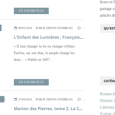
livres et 
partage av
EN SAVOIR PLUS
articles 
QU'EST
08/05/2016
PUBLIÉ DEPUIS OVERBLOG
…
L'Enfant des Lumières ; Françoise Chandernagor
« Il faut changer la loi ou changer d'élites.
Parfois, sur son élan, le peuple change les
deux... » Publié en 2007...
CATÉG
EN SAVOIR PLUS
Roman
(
,
THRILLER
27/04/2016
PUBLIÉ DEPUIS OVERBLOG
…
Histoire
(
Littératu
Marion des Pierres, tome 2, La Captive de l'Hiver ; Serge Brussolo
Xxème Si