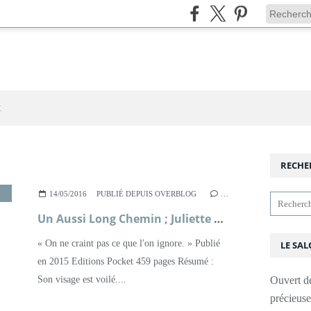
t
RECHE
ROMAN
14/05/2016
PUBLIÉ DEPUIS OVERBLOG
…
Un Aussi Long Chemin ; Juliette Benzoni
« On ne craint pas ce que l'on ignore. » Publié
LE SAL
en 2015 Editions Pocket 459 pages Résumé :
Son visage est voilé....
Ouvert d
précieus