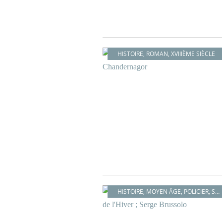
HISTOIRE
,
ROMAN
,
XVIIIÈME SIÈCLE
HISTOIRE
,
MOYEN ÂGE
,
POLICIER
,
SORCELLERIE