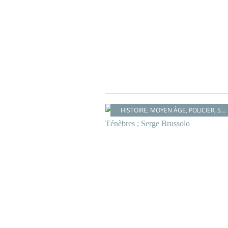
HISTOIRE
,
MOYEN ÂGE
,
POLICIER
,
SORCELLERIE