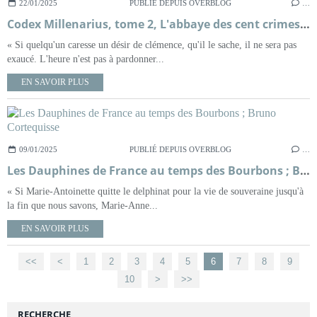
22/01/2025
PUBLIÉ DEPUIS OVERBLOG
…
Codex Millenarius, tome 2, L'abbaye des cent crimes ; Marcello Simoni
« Si quelqu'un caresse un désir de clémence, qu'il le sache, il ne sera pas
exaucé. L'heure n'est pas à pardonner...
EN SAVOIR PLUS
09/01/2025
PUBLIÉ DEPUIS OVERBLOG
…
Les Dauphines de France au temps des Bourbons ; Bruno Cortequisse
« Si Marie-Antoinette quitte le delphinat pour la vie de souveraine jusqu'à
la fin que nous savons, Marie-Anne...
EN SAVOIR PLUS
<<
<
1
2
3
4
5
6
7
8
9
10
20
30
40
50
>
>>
RECHERCHE