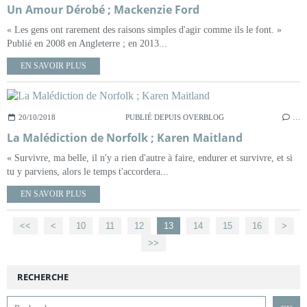
Un Amour Dérobé ; Mackenzie Ford
« Les gens ont rarement des raisons simples d'agir comme ils le font. »
Publié en 2008 en Angleterre ; en 2013...
EN SAVOIR PLUS
20/10/2018
PUBLIÉ DEPUIS OVERBLOG
…
La Malédiction de Norfolk ; Karen Maitland
« Survivre, ma belle, il n'y a rien d'autre à faire, endurer et survivre, et si
tu y parviens, alors le temps t'accordera...
EN SAVOIR PLUS
<<
<
10
11
12
13
14
15
16
>
>>
RECHERCHE