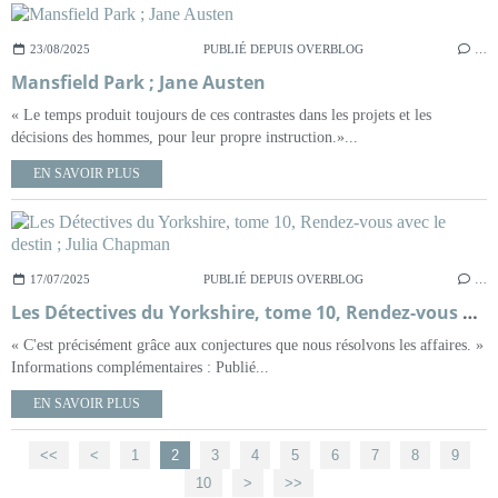
23/08/2025
PUBLIÉ DEPUIS OVERBLOG
…
Mansfield Park ; Jane Austen
« Le temps produit toujours de ces contrastes dans les projets et les
décisions des hommes, pour leur propre instruction.»...
EN SAVOIR PLUS
17/07/2025
PUBLIÉ DEPUIS OVERBLOG
…
Les Détectives du Yorkshire, tome 10, Rendez-vous avec le destin ; Julia Chapman
« C'est précisément grâce aux conjectures que nous résolvons les affaires. »
Informations complémentaires : Publié...
EN SAVOIR PLUS
<<
<
1
2
3
4
5
6
7
8
9
10
>
>>