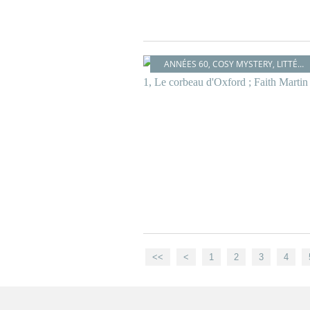
ANNÉES 60
,
COSY MYSTERY
,
LITTÉRATURE BRITANNIQUE
<<
<
1
2
3
4