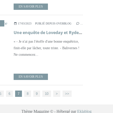
EN SAVOIR PLUS
,
POLICIER
,
ROMAN
,
XXÈME SIÈCLE
17/03/2023
PUBLIÉ DEPUIS OVERBLOG
…
Une enquête de Loveday et Ryder, tome 1, Le corbeau d'Oxford ; Faith Martin
« - Je n'ai pas l'étoffe d'une bonne enquêtrice,
finit-elle par lâcher, toute triste. - Balivernes !
Ne commencez...
EN SAVOIR PLUS
5
6
7
8
9
10
>
>>
Thème Magazine © - Hébergé par
Eklablog