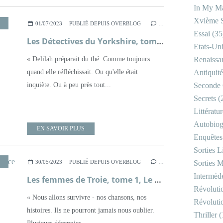
In My Ma
Xvième S
,
LITTÉRATURE BRITANNIQUE
,
POLICIER
,
ROMAN
01/07/2023
PUBLIÉ DEPUIS OVERBLOG
…
Essai
(35
Les Détectives du Yorkshire, tome 5, Rendez-vous avec le danger ; Julia Chapman
Etats-Un
« Delilah préparait du thé. Comme toujours
Renaissa
quand elle réfléchissait. Ou qu'elle était
Antiquité
inquiète. Ou à peu près tout...
Seconde 
Secrets
(
Littératu
Autobiog
EN SAVOIR PLUS
Enquêtes
Sorties Li
,
MYTHOLOGIE GRECQUE
,
ROMAN
30/05/2023
PUBLIÉ DEPUIS OVERBLOG
…
Sorties M
Intermède
Les femmes de Troie, tome 1, Le silence des vaincues ; Pat Barker
Révoluti
« Nous allons survivre - nos chansons, nos
Révoluti
histoires. Ils ne pourront jamais nous oublier.
Thriller
(