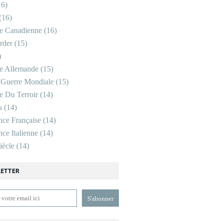
6)
(16)
re Canadienne
(16)
rder
(15)
)
re Allemande
(15)
CLE
 Guerre Mondiale
(15)
re Du Terroir
(14)
s
(14)
nce Française
(14)
ce Italienne
(14)
ècle
(14)
ETTER