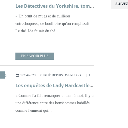
SUIVE
Les Détectives du Yorkshire, tome 4, Rendez-vous avec le poison ; Julia Chapman
« Un bruit de mugs et de cuillères
entrechoquées, de bouilloire qu'on remplissait.
Le thé. Ida faisait du thé....
EN SAVOIR PLUS
,
POLICIER
,
ROMAN
,
XXÈME SIÈCLE
12/04/2023
PUBLIÉ DEPUIS OVERBLOG
…
Les enquêtes de Lady Hardcastle, tome 1, Petits meurtres en campagne ; T.E Kinsey
« Comme l'a fait remarquer un ami à moi, il y a
une différence entre des bonshommes habillés
comme l'ennemi qui...