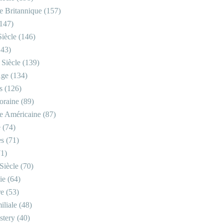
re Britannique
(157)
147)
iècle
(146)
43)
 Siècle
(139)
Âge
(134)
s
(126)
oraine
(89)
re Américaine
(87)
e
(74)
es
(71)
1)
Siècle
(70)
ie
(64)
re
(53)
iliale
(48)
stery
(40)