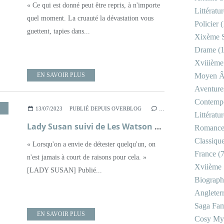
« Ce qui est donné peut être repris, à n'importe
Littératu
quel moment. La cruauté la dévastation vous
Policier
(
guettent, tapies dans...
Xixème S
Drame
(1
Xviiième
EN SAVOIR PLUS
Moyen 
Aventure
Contemp
,
XIXÈME SIÈCLE
13/07/2023
PUBLIÉ DEPUIS OVERBLOG
…
Littératu
Lady Susan suivi de Les Watson et Sanditon ; Jane Austen
Romanc
Classiqu
« Lorsqu'on a envie de détester quelqu'un, on
France
(7
n'est jamais à court de raisons pour cela. »
Xviième 
[LADY SUSAN] Publié...
Biograph
Angleter
Saga Fam
EN SAVOIR PLUS
Cosy My