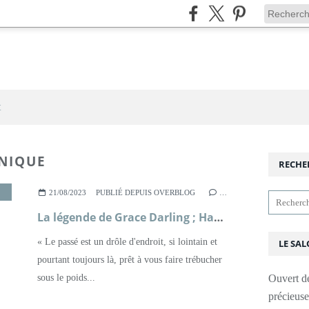
t
NNIQUE
RECHE
ROMAN À SECRETS
,
ROMANCE
,
XIXÈME SIÈCLE
,
XXÈME SIÈCLE
21/08/2023
PUBLIÉ DEPUIS OVERBLOG
…
La légende de Grace Darling ; Hazel Gaynor
« Le passé est un drôle d'endroit, si lointain et
LE SAL
pourtant toujours là, prêt à vous faire trébucher
sous le poids...
Ouvert d
précieus