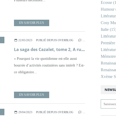
Plusieurs décennies...
Ecosse
(1
Humour
Littératu
Cosy Mu
EN SAVOIR PLUS
Italie
(15
Littératu
,
ROMAN
,
SAGA FAMILIALE
,
SECONDE GUERRE MONDIALE
,
XXÈME SIÈ
22/05/2023
PUBLIÉ DEPUIS OVERBLOG
…
Première
La saga des Cazalet, tome 2, A rude épreuve ; Elizabeth Jane Howard
Littératu
Mémoire
« Pourquoi la vie quotidienne est-elle aussi
Renaissa
bourrée d’activités routinières sans intérêt ? Est-
Renaissan
ce obligatoire...
Xvème Si
NEWSL
EN SAVOIR PLUS
,
LITTÉRATURE BRITANNIQUE
,
POLICIER
,
ROMAN
29/04/2023
PUBLIÉ DEPUIS OVERBLOG
…