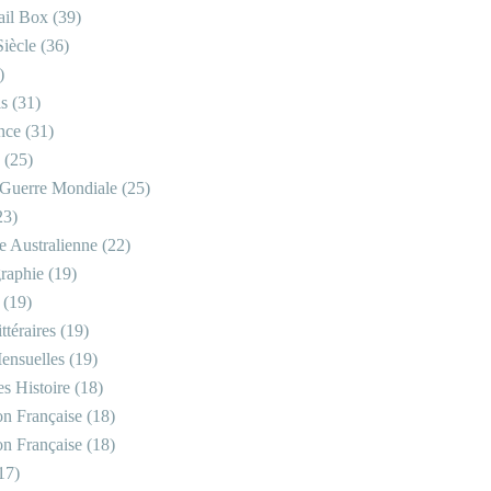
il Box
(39)
iècle
(36)
)
is
(31)
nce
(31)
(25)
Guerre Mondiale
(25)
23)
re Australienne
(22)
raphie
(19)
(19)
ttéraires
(19)
ensuelles
(19)
s Histoire
(18)
on Française
(18)
on Française
(18)
17)