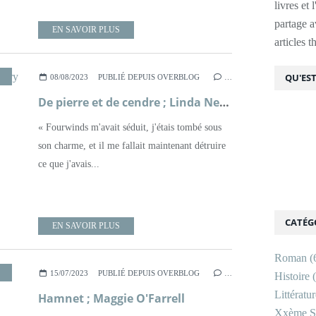
livres et 
partage av
EN SAVOIR PLUS
articles 
ROMAN
,
SECRETS
,
XIXÈME SIÈCLE
QU'EST
08/08/2023
PUBLIÉ DEPUIS OVERBLOG
…
De pierre et de cendre ; Linda Newbery
« Fourwinds m'avait séduit, j'étais tombé sous
son charme, et il me fallait maintenant détruire
ce que j'avais...
CATÉG
EN SAVOIR PLUS
Roman
(
,
ROMAN
,
XVIÈME SIÈCLE
15/07/2023
PUBLIÉ DEPUIS OVERBLOG
…
Histoire
(
Littératu
Hamnet ; Maggie O'Farrell
Xxème Si