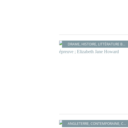
DRAME
,
HISTOIRE
,
LITTÉRATURE BRITANNIQUE
ANGLETERRE
,
CONTEMPORAINE
,
COSY MYSTERY