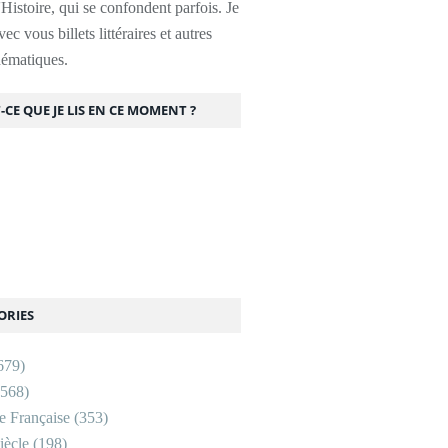
l'Histoire, qui se confondent parfois. Je
ec vous billets littéraires et autres
thématiques.
-CE QUE JE LIS EN CE MOMENT ?
ORIES
679)
568)
re Française
(353)
ècle
(198)