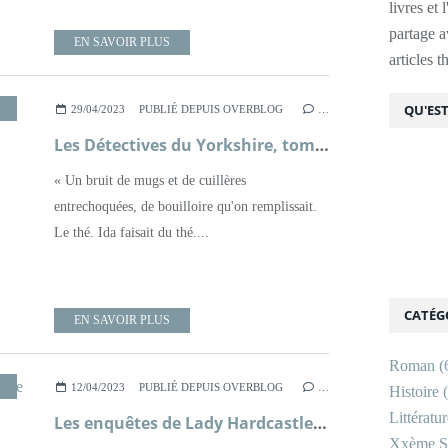
livres et 
partage av
EN SAVOIR PLUS
articles 
,
LITTÉRATURE BRITANNIQUE
,
POLICIER
,
ROMAN
QU'EST
29/04/2023
PUBLIÉ DEPUIS OVERBLOG
…
Les Détectives du Yorkshire, tome 4, Rendez-vous avec le poison ; Julia Chapman
« Un bruit de mugs et de cuillères
entrechoquées, de bouilloire qu'on remplissait.
Le thé. Ida faisait du thé....
CATÉG
EN SAVOIR PLUS
Roman
(
,
POLICIER
,
ROMAN
,
XXÈME SIÈCLE
12/04/2023
PUBLIÉ DEPUIS OVERBLOG
…
Histoire
(
Littératu
Les enquêtes de Lady Hardcastle, tome 1, Petits meurtres en campagne ; T.E Kinsey
Xxème Si