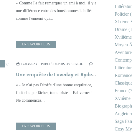
« Comme l'a fait remarquer un ami à moi, il y a
Littératu
une différence entre des bonshommes habillés
Policier
(
comme l'ennemi qui...
Xixème S
Drame
(1
Xviiième
EN SAVOIR PLUS
Moyen 
Aventure
Contemp
,
POLICIER
,
ROMAN
,
XXÈME SIÈCLE
17/03/2023
PUBLIÉ DEPUIS OVERBLOG
…
Littératu
Une enquête de Loveday et Ryder, tome 1, Le corbeau d'Oxford ; Faith Martin
Romanc
Classiqu
« - Je n'ai pas l'étoffe d'une bonne enquêtrice,
France
(7
finit-elle par lâcher, toute triste. - Balivernes !
Xviième 
Ne commencez...
Biograph
Angleter
Saga Fam
EN SAVOIR PLUS
Cosy My