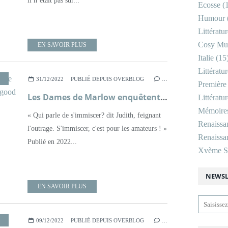
il n’était pas sûr...
Ecosse
(1
Humour
Littératu
Cosy Mu
EN SAVOIR PLUS
Italie
(15
Littératu
,
LITTÉRATURE BRITANNIQUE
,
POLICIER
,
ROMAN
31/12/2022
PUBLIÉ DEPUIS OVERBLOG
…
Première
Les Dames de Marlow enquêtent, tome 2, Il suffira d'un cygne ; Robert Thorogood
Littératu
Mémoire
« Qui parle de s'immiscer? dit Judith, feignant
Renaissa
l'outrage. S'immiscer, c'est pour les amateurs ! »
Renaissan
Publié en 2022...
Xvème Si
NEWSL
EN SAVOIR PLUS
,
LITTÉRATURE BRITANNIQUE
,
POLICIER
,
ROMAN
09/12/2022
PUBLIÉ DEPUIS OVERBLOG
…