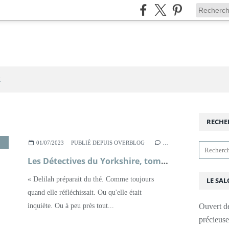
t
RECHE
,
LITTÉRATURE BRITANNIQUE
,
POLICIER
,
ROMAN
01/07/2023
PUBLIÉ DEPUIS OVERBLOG
…
Les Détectives du Yorkshire, tome 5, Rendez-vous avec le danger ; Julia Chapman
« Delilah préparait du thé. Comme toujours
LE SAL
quand elle réfléchissait. Ou qu'elle était
inquiète. Ou à peu près tout...
Ouvert d
précieus