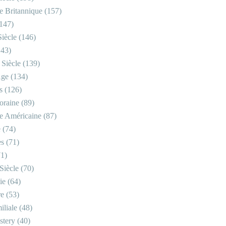
re Britannique
(157)
147)
iècle
(146)
43)
 Siècle
(139)
Âge
(134)
s
(126)
oraine
(89)
re Américaine
(87)
e
(74)
es
(71)
1)
Siècle
(70)
ie
(64)
re
(53)
iliale
(48)
stery
(40)