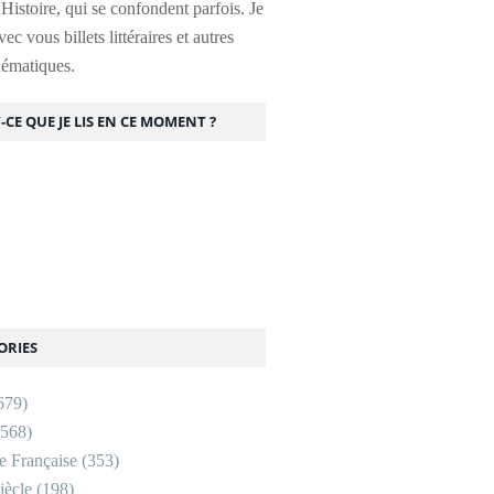
l'Histoire, qui se confondent parfois. Je
ec vous billets littéraires et autres
thématiques.
-CE QUE JE LIS EN CE MOMENT ?
ORIES
679)
568)
re Française
(353)
ècle
(198)