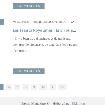
EN SAVOIR PLUS
MOYEN ÂGE
,
POLICIER
,
ROMAN
05/10/2022
PUBLIÉ DEPUIS OVERBLOG
…
Les Francs Royaumes ; Eric Fouassier
« Il y a bien trop d'intrigues et de trahisons,
bien trop de violence et de sang dans les parages
d'un trône. »...
EN SAVOIR PLUS
5
6
7
8
9
10
>
>>
Thème Magazine © - Hébergé par
Eklablog