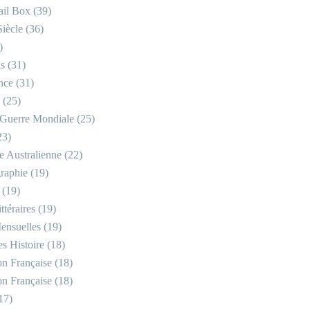
il Box
(39)
iècle
(36)
)
is
(31)
nce
(31)
(25)
Guerre Mondiale
(25)
23)
re Australienne
(22)
raphie
(19)
(19)
ttéraires
(19)
ensuelles
(19)
s Histoire
(18)
on Française
(18)
on Française
(18)
17)