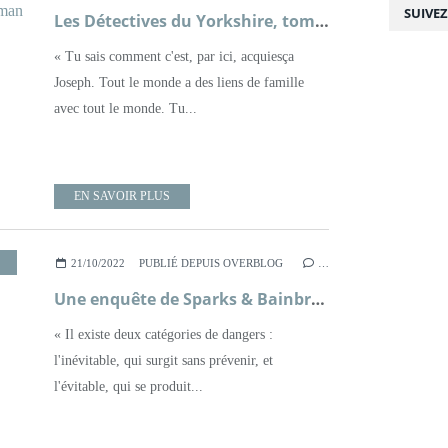
SUIVE
Les Détectives du Yorkshire, tome 2, Rendez-vous avec le mal ; Julia Chapman
« Tu sais comment c'est, par ici, acquiesça
Joseph. Tout le monde a des liens de famille
avec tout le monde. Tu...
EN SAVOIR PLUS
,
HISTOIRE
,
LITTÉRATURE BRITANNIQUE
,
POLICIER
,
ROMAN
,
XXÈME SIÈCLE
21/10/2022
PUBLIÉ DEPUIS OVERBLOG
…
Une enquête de Sparks & Bainbridge, tome 1, Le bureau du mariage idéal ; Allison Montclair
« Il existe deux catégories de dangers :
l'inévitable, qui surgit sans prévenir, et
l'évitable, qui se produit...