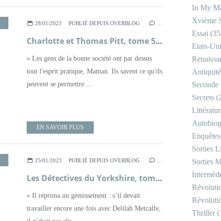
In My Ma
Xvième S
,
POLICIER
,
ROMAN
,
XIXÈME SIÈCLE
28/01/2023
PUBLIÉ DEPUIS OVERBLOG
…
Essai
(35
Charlotte et Thomas Pitt, tome 5, Rutland Place ; Anne Perry
Etats-Un
« Les gens de la bonne société ont par dessus
Renaissa
tout l'esprit pratique, Maman. Ils savent ce qu'ils
Antiquité
peuvent se permettre....
Seconde 
Secrets
(
Littératu
Autobiog
EN SAVOIR PLUS
Enquêtes
Sorties Li
,
LITTÉRATURE BRITANNIQUE
,
POLICIER
,
ROMAN
25/01/2023
PUBLIÉ DEPUIS OVERBLOG
…
Sorties M
Intermède
Les Détectives du Yorkshire, tome 3, Rendez-vous avec le mystère ; Julia Chapman
Révoluti
« Il réprima un gémissement : s’il devait
Révoluti
travailler encore une fois avec Delilah Metcalfe,
Thriller
(