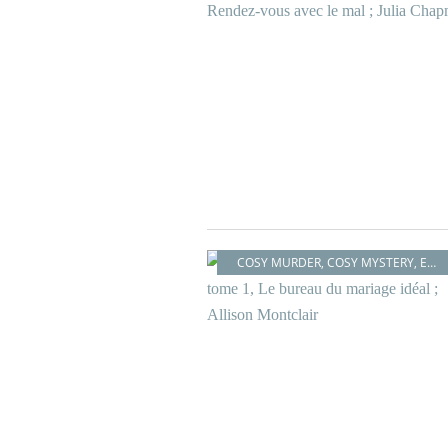
COSY MURDER
,
COSY MYSTERY
,
ENQUÊTE