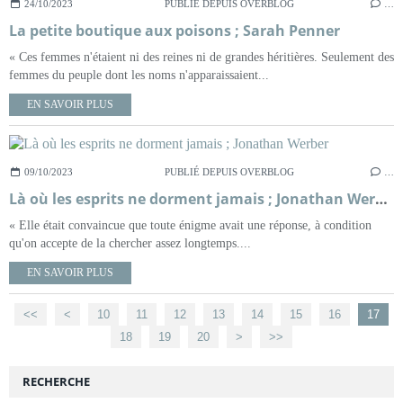
24/10/2023
PUBLIÉ DEPUIS OVERBLOG
…
La petite boutique aux poisons ; Sarah Penner
« Ces femmes n'étaient ni des reines ni de grandes héritières. Seulement des
femmes du peuple dont les noms n'apparaissaient...
EN SAVOIR PLUS
09/10/2023
PUBLIÉ DEPUIS OVERBLOG
…
Là où les esprits ne dorment jamais ; Jonathan Werber
« Elle était convaincue que toute énigme avait une réponse, à condition
qu'on accepte de la chercher assez longtemps....
EN SAVOIR PLUS
<<
<
10
11
12
13
14
15
16
17
18
19
20
30
40
50
60
>
>>
RECHERCHE