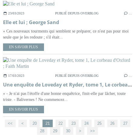
23/03/2023
PUBLIÉ DEPUIS OVERBLOG
…
Elle et lui ; George Sand
« Ces nouveaux tourments qui semblent se préparer, ce n'est pas pour moi
seule que je les redoute ; s'il était...
EN SAVOIR PLUS
17/03/2023
PUBLIÉ DEPUIS OVERBLOG
…
Une enquête de Loveday et Ryder, tome 1, Le corbeau d'Oxford ; Faith Martin
« - Je n'ai pas l'étoffe d'une bonne enquêtrice, finit-elle par lâcher, toute
triste. - Balivernes ! Ne commencez...
EN SAVOIR PLUS
<<
<
10
20
21
22
23
24
25
26
27
28
29
30
40
50
60
>
>>