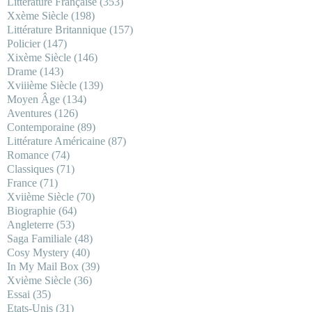
Littérature Française
(353)
Xxème Siècle
(198)
Littérature Britannique
(157)
Policier
(147)
Xixème Siècle
(146)
Drame
(143)
Xviiième Siècle
(139)
Moyen Âge
(134)
Aventures
(126)
Contemporaine
(89)
Littérature Américaine
(87)
Romance
(74)
Classiques
(71)
France
(71)
Xviième Siècle
(70)
Biographie
(64)
Angleterre
(53)
Saga Familiale
(48)
Cosy Mystery
(40)
In My Mail Box
(39)
Xvième Siècle
(36)
Essai
(35)
Etats-Unis
(31)