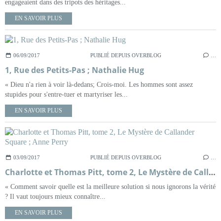
engageaient dans des tripots des héritages...
EN SAVOIR PLUS
06/09/2017
PUBLIÉ DEPUIS OVERBLOG
…
1, Rue des Petits-Pas ; Nathalie Hug
« Dieu n'a rien à voir là-dedans; Crois-moi. Les hommes sont assez
stupides pour s'entre-tuer et martyriser les...
EN SAVOIR PLUS
03/09/2017
PUBLIÉ DEPUIS OVERBLOG
…
Charlotte et Thomas Pitt, tome 2, Le Mystère de Callander Square ; Anne Perry
« Comment savoir quelle est la meilleure solution si nous ignorons la vérité
? Il vaut toujours mieux connaître...
EN SAVOIR PLUS