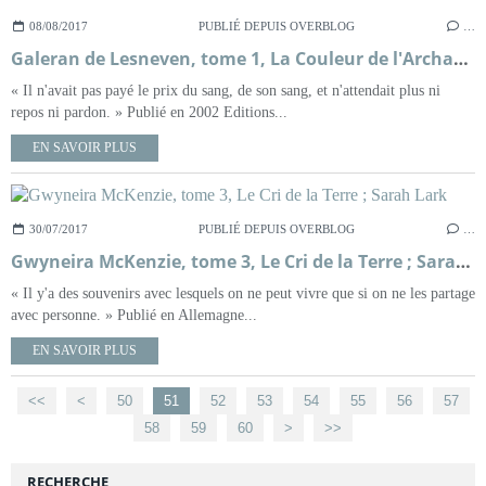
08/08/2017
PUBLIÉ DEPUIS OVERBLOG
…
Galeran de Lesneven, tome 1, La Couleur de l'Archange ; Viviane Moore
« Il n'avait pas payé le prix du sang, de son sang, et n'attendait plus ni
repos ni pardon. » Publié en 2002 Editions...
EN SAVOIR PLUS
30/07/2017
PUBLIÉ DEPUIS OVERBLOG
…
Gwyneira McKenzie, tome 3, Le Cri de la Terre ; Sarah Lark
« Il y'a des souvenirs avec lesquels on ne peut vivre que si on ne les partage
avec personne. » Publié en Allemagne...
EN SAVOIR PLUS
<<
<
10
20
30
40
50
51
52
53
54
55
56
57
58
59
60
>
>>
RECHERCHE