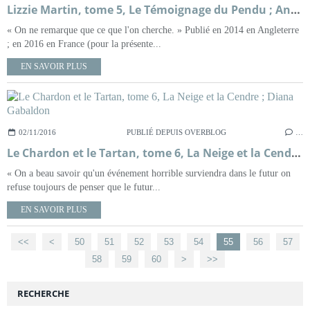
Lizzie Martin, tome 5, Le Témoignage du Pendu ; Ann Granger
« On ne remarque que ce que l'on cherche. » Publié en 2014 en Angleterre
; en 2016 en France (pour la présente...
EN SAVOIR PLUS
02/11/2016
PUBLIÉ DEPUIS OVERBLOG
…
Le Chardon et le Tartan, tome 6, La Neige et la Cendre ; Diana Gabaldon
« On a beau savoir qu'un événement horrible surviendra dans le futur on
refuse toujours de penser que le futur...
EN SAVOIR PLUS
<<
<
10
20
30
40
50
51
52
53
54
55
56
57
58
59
60
>
>>
RECHERCHE