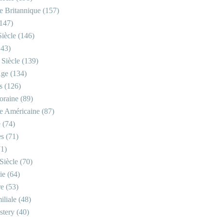
re Britannique
(157)
147)
iècle
(146)
43)
 Siècle
(139)
Âge
(134)
s
(126)
oraine
(89)
re Américaine
(87)
e
(74)
es
(71)
1)
Siècle
(70)
ie
(64)
re
(53)
iliale
(48)
stery
(40)