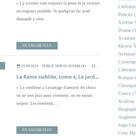
« La victoire vaut toujours la peine et la victoire
Littératu
est toujours possible. Si quelqu'un lui avait
Policier
(
demandé à cette...
Xixème S
Drame
(1
Xviiième
EN SAVOIR PLUS
Moyen 
Aventure
Contemp
,
HISTOIRE
,
LITTÉRATURE FRANÇAISE
,
ROMAN
,
ROME ANTIQUE
05/09/2024
PUBLIÉ DEPUIS OVERBLOG
…
Littératu
La Reine oubliée, tome 4, Le jardin de cendres ; Françoise Chandernagor
Romanc
Classiqu
« La vieillesse a l'avantage d'amortir les chocs :
France
(7
on ne sent plus aussi vivement, on est moins
Xviième 
surpris. Les émotions,...
Biograph
Angleter
Saga Fam
EN SAVOIR PLUS
Cosy My