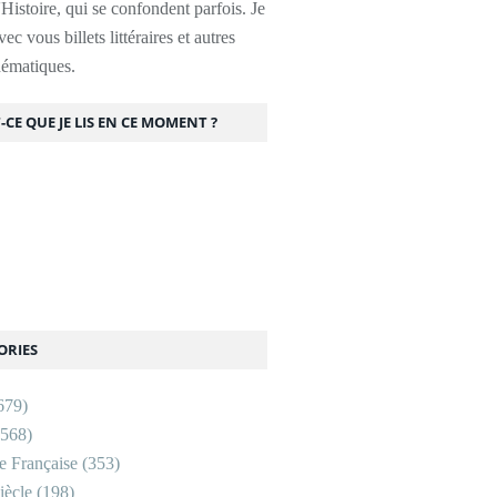
l'Histoire, qui se confondent parfois. Je
ec vous billets littéraires et autres
thématiques.
-CE QUE JE LIS EN CE MOMENT ?
ORIES
679)
568)
re Française
(353)
ècle
(198)