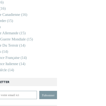
6)
(16)
re Canadienne
(16)
rder
(15)
)
re Allemande
(15)
 Guerre Mondiale
(15)
re Du Terroir
(14)
s
(14)
nce Française
(14)
ce Italienne
(14)
ècle
(14)
ETTER