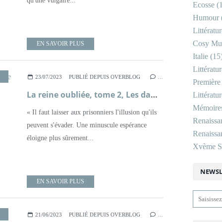
qu'une vulgaire...
Ecosse
(1
Humour
Littératu
Cosy Mu
EN SAVOIR PLUS
Italie
(15
Littératu
,
HISTOIRE
,
LITTÉRATURE FRANÇAISE
,
ROMAN
,
ROME ANTIQUE
23/07/2023
PUBLIÉ DEPUIS OVERBLOG
…
Première
La reine oubliée, tome 2, Les dames de Rome ; Françoise Chandernagor
Littératu
Mémoire
« Il faut laisser aux prisonniers l'illusion qu'ils
Renaissa
peuvent s'évader. Une minuscule espérance
Renaissan
éloigne plus sûrement...
Xvème Si
NEWSL
EN SAVOIR PLUS
,
HISTOIRE
,
LITTÉRATURE FRANÇAISE
,
ROMAN
,
ROME ANTIQUE
21/06/2023
PUBLIÉ DEPUIS OVERBLOG
…