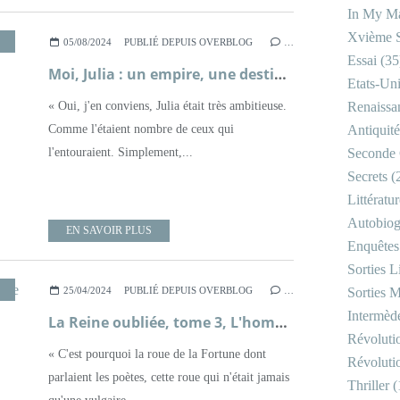
In My Ma
Xvième S
,
ROMAN
,
ROME ANTIQUE
05/08/2024
PUBLIÉ DEPUIS OVERBLOG
…
Essai
(35
Moi, Julia : un empire, une destinée ; Santiago Posteguillo
Etats-Un
« Oui, j'en conviens, Julia était très ambitieuse.
Renaissa
Comme l'étaient nombre de ceux qui
Antiquité
l'entouraient. Simplement,...
Seconde 
Secrets
(
Littératu
Autobiog
EN SAVOIR PLUS
Enquêtes
Sorties Li
,
HISTOIRE
,
LITTÉRATURE FRANÇAISE
,
ROMAN
,
ROME ANTIQUE
25/04/2024
PUBLIÉ DEPUIS OVERBLOG
…
Sorties M
Intermède
La Reine oubliée, tome 3, L'homme de Césarée ; Françoise Chandernagor
Révoluti
« C'est pourquoi la roue de la Fortune dont
Révoluti
parlaient les poètes, cette roue qui n'était jamais
Thriller
(