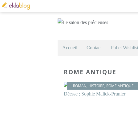
Accueil
Contact
Pal et Wishlis
ROME ANTIQUE
ROMAN
,
HISTOIRE
,
ROME ANTIQUE
,
L