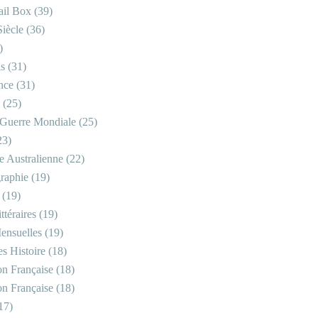
il Box
(39)
iècle
(36)
)
is
(31)
nce
(31)
(25)
Guerre Mondiale
(25)
23)
re Australienne
(22)
raphie
(19)
(19)
ttéraires
(19)
ensuelles
(19)
s Histoire
(18)
on Française
(18)
on Française
(18)
17)