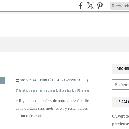
t
RECHE
ITTÉRATURE FRANÇAISE
20/07/2026
PUBLIÉ DEPUIS OVERBLOG
…
Clodia ou le scandale de la Bonne Déesse ; Sophie Malick-Prunier
« Il y a deux manières de nuire à une famille :
LE SAL
en la quittant sans motif et en y restant alors
qu’on mériterait...
Ouvert d
précieus