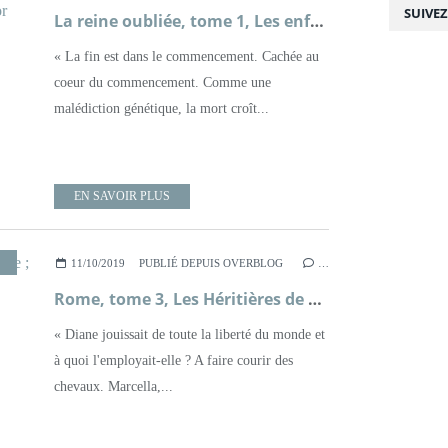
SUIVE
La reine oubliée, tome 1, Les enfants d'Alexandrie ; Françoise Chandernagor
« La fin est dans le commencement. Cachée au
coeur du commencement. Comme une
malédiction génétique, la mort croît...
EN SAVOIR PLUS
ITTÉRATURE AMÉRICAINE
,
ROMAN
,
ROME ANTIQUE
11/10/2019
PUBLIÉ DEPUIS OVERBLOG
…
Rome, tome 3, Les Héritières de Rome ; Kate Quinn
« Diane jouissait de toute la liberté du monde et
à quoi l'employait-elle ? A faire courir des
chevaux. Marcella,...