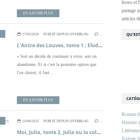
livres et 
partage av
EN SAVOIR PLUS
articles 
NTIQUITÉ
,
POMPÉI
,
LITTÉRATURE BRITANNIQUE
QU'EST
27/03/2026
PUBLIÉ DEPUIS OVERBLOG
…
L'Antre des Louves, tome 1 ; Elodie Harper
« Soit on décide de continuer à vivre, soit on
abandonne. Et si c'est la première option que
l'on choisit, il faut...
CATÉG
EN SAVOIR PLUS
Roman
(
,
LITTÉRATURE ESPAGNOLE
14/08/2025
PUBLIÉ DEPUIS OVERBLOG
…
Histoire
(
Littératu
Moi, Julia, tome 2, Julia ou la colère des dieux ; Santiago Posteguillo
Xxème Si