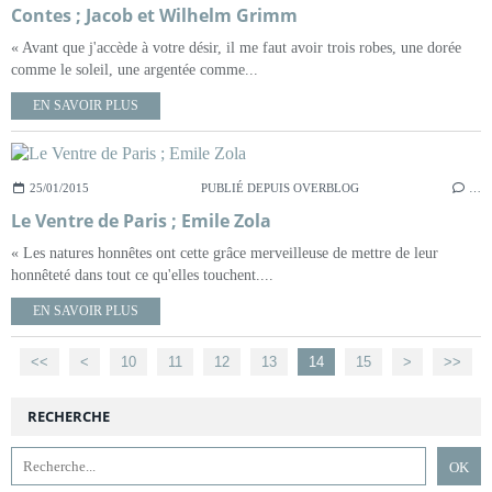
Contes ; Jacob et Wilhelm Grimm
« Avant que j'accède à votre désir, il me faut avoir trois robes, une dorée
comme le soleil, une argentée comme...
EN SAVOIR PLUS
25/01/2015
PUBLIÉ DEPUIS OVERBLOG
…
Le Ventre de Paris ; Emile Zola
« Les natures honnêtes ont cette grâce merveilleuse de mettre de leur
honnêteté dans tout ce qu'elles touchent....
EN SAVOIR PLUS
<<
<
10
11
12
13
14
15
>
>>
RECHERCHE