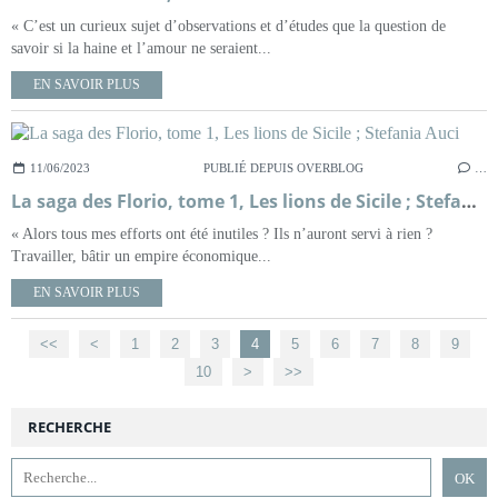
« C’est un curieux sujet d’observations et d’études que la question de
savoir si la haine et l’amour ne seraient...
EN SAVOIR PLUS
11/06/2023
PUBLIÉ DEPUIS OVERBLOG
…
La saga des Florio, tome 1, Les lions de Sicile ; Stefania Auci
« Alors tous mes efforts ont été inutiles ? Ils n’auront servi à rien ?
Travailler, bâtir un empire économique...
EN SAVOIR PLUS
<<
<
1
2
3
4
5
6
7
8
9
10
>
>>
RECHERCHE