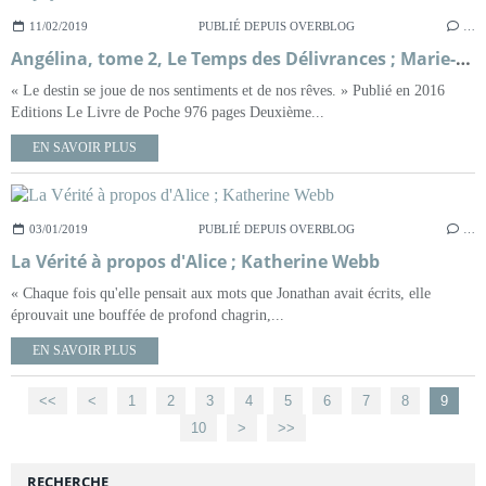
11/02/2019
PUBLIÉ DEPUIS OVERBLOG
…
Angélina, tome 2, Le Temps des Délivrances ; Marie-Bernadette Dupuy
« Le destin se joue de nos sentiments et de nos rêves. » Publié en 2016
Editions Le Livre de Poche 976 pages Deuxième...
EN SAVOIR PLUS
03/01/2019
PUBLIÉ DEPUIS OVERBLOG
…
La Vérité à propos d'Alice ; Katherine Webb
« Chaque fois qu'elle pensait aux mots que Jonathan avait écrits, elle
éprouvait une bouffée de profond chagrin,...
EN SAVOIR PLUS
<<
<
1
2
3
4
5
6
7
8
9
10
>
>>
RECHERCHE