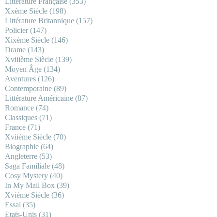
Littérature Française
(353)
Xxème Siècle
(198)
Littérature Britannique
(157)
Policier
(147)
Xixème Siècle
(146)
Drame
(143)
Xviiième Siècle
(139)
Moyen Âge
(134)
Aventures
(126)
Contemporaine
(89)
Littérature Américaine
(87)
Romance
(74)
Classiques
(71)
France
(71)
Xviième Siècle
(70)
Biographie
(64)
Angleterre
(53)
Saga Familiale
(48)
Cosy Mystery
(40)
In My Mail Box
(39)
Xvième Siècle
(36)
Essai
(35)
Etats-Unis
(31)