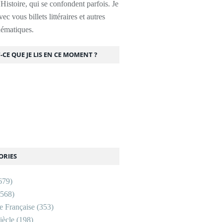
l'Histoire, qui se confondent parfois. Je
ec vous billets littéraires et autres
thématiques.
-CE QUE JE LIS EN CE MOMENT ?
ORIES
679)
568)
re Française
(353)
ècle
(198)