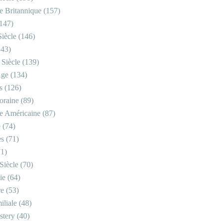
re Britannique
(157)
147)
iècle
(146)
43)
 Siècle
(139)
Âge
(134)
s
(126)
oraine
(89)
re Américaine
(87)
e
(74)
es
(71)
1)
Siècle
(70)
ie
(64)
re
(53)
iliale
(48)
stery
(40)