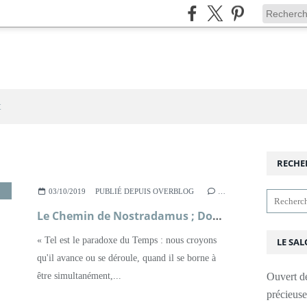
t
RECHE
RENAISSANCE FRANÇAISE
,
ROMAN
,
XVIÈME SIÈCLE
03/10/2019
PUBLIÉ DEPUIS OVERBLOG
…
Le Chemin de Nostradamus ; Dominique et Jérôme Nobécourt
« Tel est le paradoxe du Temps : nous croyons
LE SAL
qu'il avance ou se déroule, quand il se borne à
être simultanément,...
Ouvert d
précieus