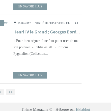
EN SAVOIR PLUS
,
XVIÈME SIÈCLE
,
XVIIÈME SIÈCLE
11/02/2017
PUBLIÉ DEPUIS OVERBLOG
…
Henri IV le Grand ; Georges Bordonove
« Pour bien régner, il ne faut point user de tout
son pouvoir. » Publié en 2013 Editions
Pygmalion (Collection...
EN SAVOIR PLUS
>
>>
Thème Magazine © - Hébergé par
Eklablog