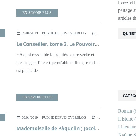
livres et 
partage av
EN SAVOIR PLUS
articles 
,
RENAISSANCE ANGLAISE
,
ROMAN
,
XVIÈME SIÈCLE
QU'EST
09/06/2019
PUBLIÉ DEPUIS OVERBLOG
…
Le Conseiller, tome 2, Le Pouvoir ; Hilary Mantel
« A quoi ressemble la frontière entre vérité et
mensonge ? Elle est perméable et floue, car elle
est pleine de...
CATÉG
EN SAVOIR PLUS
Roman
(
,
RENAISSANCE FRANÇAISE
,
ROMAN
,
ROMANCE
,
XVIÈME SIÈCLE
08/01/2019
PUBLIÉ DEPUIS OVERBLOG
…
Histoire
(
Littératu
Mademoiselle de Pâquelin ; Jocelyne Barthel
Xxème Si