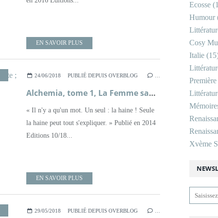
en 2016 Editions...
Ecosse
(1
Humour
Littératu
Cosy Mu
EN SAVOIR PLUS
Italie
(15
Littératu
POLICIER
,
RENAISSANCE FRANÇAISE
,
ROMAN
,
XVIÈME SIÈCLE
24/06/2018
PUBLIÉ DEPUIS OVERBLOG
…
Première
Alchemia, tome 1, La Femme sans Tête ; Viviane Moore
Littératu
Mémoire
« Il n'y a qu'un mot. Un seul : la haine ! Seule
Renaissa
la haine peut tout s'expliquer. » Publié en 2014
Renaissan
Editions 10/18...
Xvème Si
NEWSL
EN SAVOIR PLUS
RENAISSANCE
,
ROMAN
,
XVIÈME SIÈCLE
29/05/2018
PUBLIÉ DEPUIS OVERBLOG
…