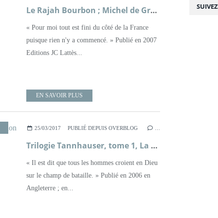
SUIVE
Le Rajah Bourbon ; Michel de Grèce
« Pour moi tout est fini du côté de la France
puisque rien n'y a commencé. » Publié en 2007
Editions JC Lattès...
EN SAVOIR PLUS
,
MALTE
,
RENAISSANCE
,
ROMAN
,
XVIÈME SIÈCLE
25/03/2017
PUBLIÉ DEPUIS OVERBLOG
…
Trilogie Tannhauser, tome 1, La Religion ; Tim Willocks
« Il est dit que tous les hommes croient en Dieu
sur le champ de bataille. » Publié en 2006 en
Angleterre ; en...