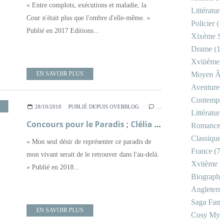
« Entre complots, exécutions et maladie, la
Littératu
Cour n'était plus que l'ombre d'elle-même. »
Policier
(
Publié en 2017 Editions...
Xixème S
Drame
(1
Xviiième
EN SAVOIR PLUS
Moyen 
Aventure
Contemp
,
LITTÉRATURE FRANÇAISE
,
RENAISSANCE
,
ROMAN
,
XVIÈME SIÈCLE
28/10/2018
PUBLIÉ DEPUIS OVERBLOG
…
Littératu
Concours pour le Paradis ; Clélia Renucci
Romanc
Classiqu
« Mon seul désir de représenter ce paradis de
France
(7
mon vivant serait de le retrouver dans l'au-delà.
Xviième 
» Publié en 2018...
Biograph
Angleter
Saga Fam
EN SAVOIR PLUS
Cosy My