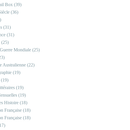
il Box
(39)
iècle
(36)
)
is
(31)
nce
(31)
(25)
Guerre Mondiale
(25)
23)
re Australienne
(22)
raphie
(19)
(19)
ttéraires
(19)
ensuelles
(19)
s Histoire
(18)
on Française
(18)
on Française
(18)
17)