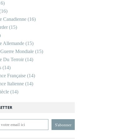
6)
(16)
re Canadienne
(16)
rder
(15)
)
re Allemande
(15)
 Guerre Mondiale
(15)
re Du Terroir
(14)
s
(14)
nce Française
(14)
ce Italienne
(14)
ècle
(14)
ETTER