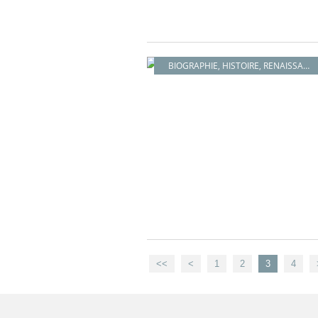
BIOGRAPHIE
,
HISTOIRE
,
RENAISSANCE
<<
<
1
2
3
4