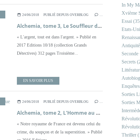
In My Ma
Xvième S
POLICIER
,
RENAISSANCE FRANÇAISE
,
ROMAN
,
XVIÈME SIÈCLE
24/06/2018
PUBLIÉ DEPUIS OVERBLOG
…
Essai
(35
Alchemia, tome 3, Le Souffleur de Cendres ; Viviane Moore
Etats-Un
« L'argent, tout est dans l'argent. » Publié en
Renaissa
2017 Editions 10/18 (collection Grands
Antiquité
Détectives) 312 pages Troisième...
Seconde 
Secrets
(
Littératu
Autobiog
EN SAVOIR PLUS
Enquêtes
Sorties Li
POLICIER
,
RENAISSANCE FRANÇAISE
,
ROMAN
,
XVIÈME SIÈCLE
24/06/2018
PUBLIÉ DEPUIS OVERBLOG
…
Sorties M
Intermède
Alchemia, tome 2, L'Homme au Masque de Verre ; Vivane Moore
Révoluti
« Notre royaume de France est devenu celui du
Révoluti
crime, du soupçon et de la superstition. » Publié
Thriller
(