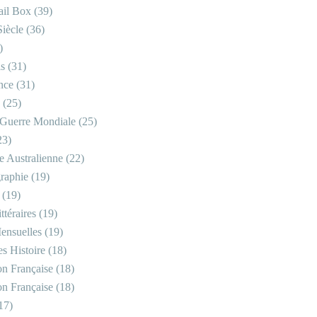
il Box
(39)
iècle
(36)
E SIÈCLE
,
XXÈME SIÈCLE
)
is
(31)
nce
(31)
(25)
Guerre Mondiale
(25)
23)
re Australienne
(22)
raphie
(19)
(19)
ttéraires
(19)
ensuelles
(19)
s Histoire
(18)
on Française
(18)
on Française
(18)
17)