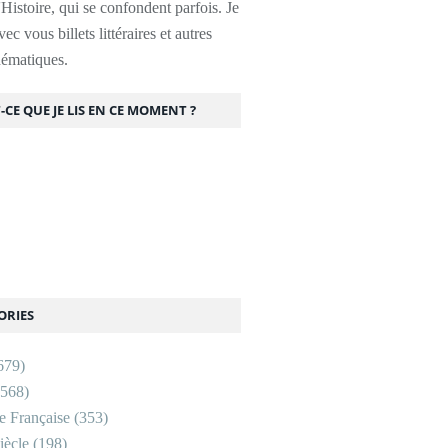
l'Histoire, qui se confondent parfois. Je
ec vous billets littéraires et autres
thématiques.
-CE QUE JE LIS EN CE MOMENT ?
ORIES
679)
568)
re Française
(353)
ècle
(198)