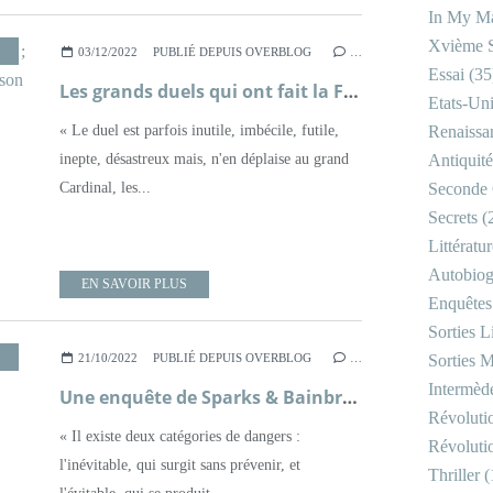
In My Ma
Xvième S
,
HISTOIRE DE FRANCE
,
LITTÉRATURE FRANÇAISE
,
MOYEN ÂGE
,
POLITIQUE
,
XIXÈM
03/12/2022
PUBLIÉ DEPUIS OVERBLOG
…
Essai
(35
Les grands duels qui ont fait la France ; Alexis Brézet et Jean-Christophe Buisson (dir.)
Etats-Un
« Le duel est parfois inutile, imbécile, futile,
Renaissa
inepte, désastreux mais, n'en déplaise au grand
Antiquité
Cardinal, les...
Seconde 
Secrets
(
Littératu
Autobiog
EN SAVOIR PLUS
Enquêtes
Sorties Li
,
HISTOIRE
,
LITTÉRATURE BRITANNIQUE
,
POLICIER
,
ROMAN
,
XXÈME SIÈCLE
21/10/2022
PUBLIÉ DEPUIS OVERBLOG
…
Sorties M
Intermède
Une enquête de Sparks & Bainbridge, tome 1, Le bureau du mariage idéal ; Allison Montclair
Révoluti
« Il existe deux catégories de dangers :
Révoluti
l'inévitable, qui surgit sans prévenir, et
Thriller
(