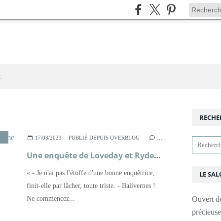
t
RECHE
,
POLICIER
,
ROMAN
,
XXÈME SIÈCLE
17/03/2023
PUBLIÉ DEPUIS OVERBLOG
…
Une enquête de Loveday et Ryder, tome 1, Le corbeau d'Oxford ; Faith Martin
« - Je n'ai pas l'étoffe d'une bonne enquêtrice,
LE SAL
finit-elle par lâcher, toute triste. - Balivernes !
Ne commencez...
Ouvert d
précieus