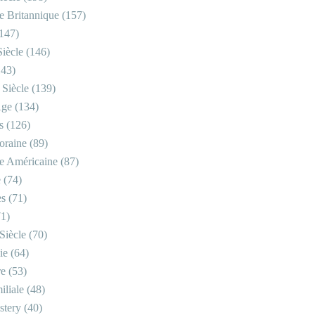
re Britannique
(157)
147)
iècle
(146)
43)
 Siècle
(139)
Âge
(134)
s
(126)
oraine
(89)
re Américaine
(87)
e
(74)
es
(71)
1)
Siècle
(70)
ie
(64)
re
(53)
iliale
(48)
stery
(40)