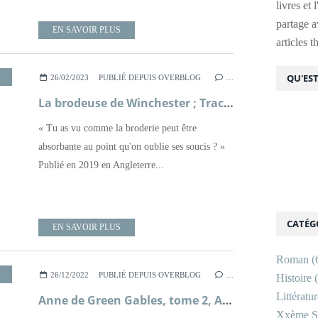
livres et 
partage av
EN SAVOIR PLUS
articles 
,
ROMAN
,
XXÈME SIÈCLE
QU'EST
26/02/2023
PUBLIÉ DEPUIS OVERBLOG
…
La brodeuse de Winchester ; Tracy Chevalier
« Tu as vu comme la broderie peut être
absorbante au point qu'on oublie ses soucis ? »
Publié en 2019 en Angleterre...
CATÉG
EN SAVOIR PLUS
Roman
(
,
ROMAN
,
XXÈME SIÈCLE
26/12/2022
PUBLIÉ DEPUIS OVERBLOG
…
Histoire
(
Littératu
Anne de Green Gables, tome 2, Anne d'Avonlea ; Lucy Maud Montgomery
Xxème Si