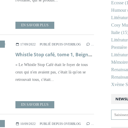
l'évitable, qui se produit...
Ecosse
(1
Humour
Littératu
Cosy Mu
EN SAVOIR PLUS
Italie
(15
Littératu
,
ROMAN
,
XXÈME SIÈCLE
17/09/2022
PUBLIÉ DEPUIS OVERBLOG
…
Première
Whistle Stop café, tome 1, Beignets de tomates vertes ; Fannie Flagg
Littératu
Mémoire
« Le Whistle Stop Café était le foyer de tous
Renaissa
ceux qui n'en avaient pas, c'était là qu'on se
Renaissan
retrouvait tous, c'était...
Xvème Si
NEWSL
EN SAVOIR PLUS
,
MÉMOIRES
,
NAPLES
,
ROMAN
,
SOUVENIRS
,
XXÈME SIÈCLE
10/09/2022
PUBLIÉ DEPUIS OVERBLOG
…