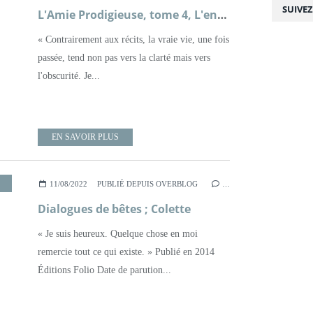
SUIVE
L'Amie Prodigieuse, tome 4, L'enfant perdue ; Elena Ferrante
« Contrairement aux récits, la vraie vie, une fois
passée, tend non pas vers la clarté mais vers
l'obscurité. Je...
EN SAVOIR PLUS
,
THÉÂTRE
,
XXÈME SIÈCLE
11/08/2022
PUBLIÉ DEPUIS OVERBLOG
…
Dialogues de bêtes ; Colette
« Je suis heureux. Quelque chose en moi
remercie tout ce qui existe. » Publié en 2014
Éditions Folio Date de parution...