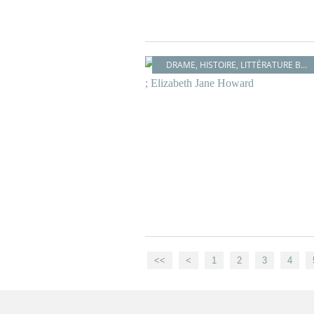
DRAME
,
HISTOIRE
,
LITTÉRATURE BRITANNIQUE
<<
<
1
2
3
4