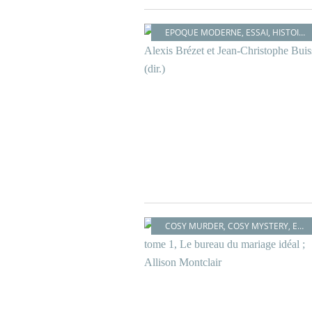
EPOQUE MODERNE
,
ESSAI
,
HISTOIRE
COSY MURDER
,
COSY MYSTERY
,
ENQUÊTE