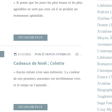
« Je pense que les jours les plus beaux et les plus
Littératu
agréables ne sont pas ceux où il se produit un
Policier
(
événement splendide...
Xixème S
Drame
(1
Xviiième
EN SAVOIR PLUS
Moyen 
Aventure
Contemp
,
SOUVENIRS
,
XIXÈME SIÈCLE
,
XXÈME SIÈCLE
11/12/2022
PUBLIÉ DEPUIS OVERBLOG
…
Littératu
Cadeaux de Noël ; Colette
Romanc
Classiqu
« Aucun enfant n'est sans mémoire. La couleur
France
(7
de nos premiers souvenirs est terriblement vive,
Xviième 
et le temps ne l'amende...
Biograph
Angleter
Saga Fam
EN SAVOIR PLUS
Cosy My