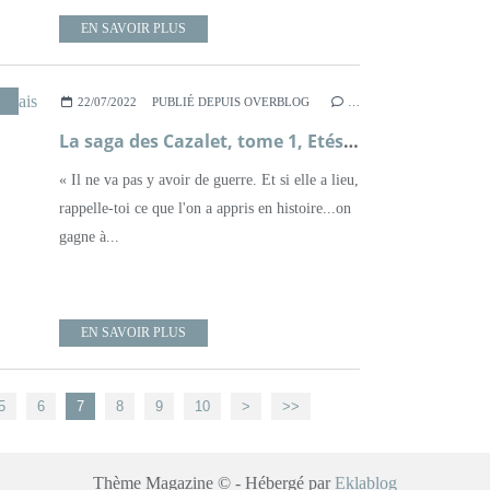
EN SAVOIR PLUS
,
ROMAN
,
SAGA FAMILIALE
,
SECONDE GUERRE MONDIALE
,
XXÈME SIÈ
22/07/2022
PUBLIÉ DEPUIS OVERBLOG
…
La saga des Cazalet, tome 1, Etés anglais ; Elizabeth Jane Howard
« Il ne va pas y avoir de guerre. Et si elle a lieu,
rappelle-toi ce que l'on a appris en histoire...on
gagne à...
EN SAVOIR PLUS
20
5
6
7
8
9
10
>
>>
Thème Magazine © - Hébergé par
Eklablog