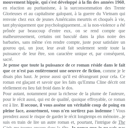
mouvement hippie, qui s'est développé à la fin des années 1960
,
en réaction au puritanisme, à la surconsommation des Trente
Glorieuses et au capitalisme galopant, à la guerre du Vietnam qui
renvoie chez eux de jeunes Américains meurtris et choqués à vie,
tant physiquement que psychologiquement...si la non-violence a été
prônée par beaucoup d'entre eux, on se rend compte que
malheureusement, certains ont basculé dans la plus noire des
barbaries, sans même s'en rendre compte, juste pour satisfaire un
gourou qui, un jour, leur avait fait seulement sentir toute la
puissance de leur être, son caractère unique et, par conséquent,
sacré.
Je pense que toute la puissance de ce roman réside dans le fait
que ce n'est pas entièrement une oeuvre de fiction
, comme je le
disais plus haut. Je pense aussi qu'il est dérangeant pour cela. Ce
roman est glaçant et savoir que les faits qu'Emma Cline décrit ont
réellement eu lieu fait froid dans le dos.
Pour autant, notamment pour la richesse de la plume de l'auteure,
pour le récit aussi, qui est de qualité, quoique effroyable, ce roman
est à lire.
Il secoue, il vous assène un véritable coup de poing en
pleine face, assurément, vous n'en sortirez pas indemne
! Vous
prendrez aussi le risque de garder le récit longtemps en mémoire...je
suis en train de lire un autre roman et, pourtant, l'intrigue de
The
Girls
me tourne encore dans la tête.
Je pense que je ne vais pas