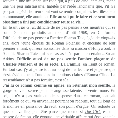
souvenir, une influence sur Evie qui, à plus de cinquante ans, mène
une vie peu satisfaisante, habitée par l'idée lancinante que, s'il n'a
pas participé à l'horreur dont vont se rendre coupables les filles de la
communauté, elle aurait pu.
Elle aurait pu le faire et ce sentiment
obsédant a fini par conditionner toute sa vie
...
En lisant
The Girls
, difficile de ne pas penser à ces meurtres qui se
sont réellement produits au mois d'août 1969, en Californie.
Difficile de ne pas penser à l'actrice Sharon Tate, âgée de vingt-six
ans, alors jeune épouse de Roman Polanski et enceinte de leur
premier enfant, qui sera assassinée dans sa maison d'Hollywood, le
9 août, Sharon Tate qui sera assassinée par une certaine...Susan
Atkins.
Difficile aussi de ne pas sentir l'ombre glaçante de
Charles Manson et de sa secte, La Famille
, en lisant ce roman.
En tout cas, j'y ai pensé tout au long de ma lecture et je pense que
c'est, évidemment, l'une des inspirations claires d'Emma Cline. La
ressemblance n'est pas fortuite, c'est sûr.
J'ai lu ce roman comme en apnée, en retenant mon souffle
, la
gorge souvent serrée par une angoisse latente, le ventre noué. En
soi, il n'y a pas vraiment de suspense dans ce roman, on sait
forcément ce qui va arriver...et pourtant on redoute, tout au long de
la montée en puissance du récit, son point d'orgue. On redoute ce
que l'on va lire, peut-être parce que, même si
The Girls
est une
oeuvre de fiction, elle évoque une véritable affaire qui épouvante le