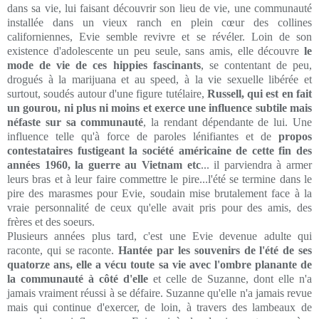
dans sa vie, lui faisant découvrir son lieu de vie, une communauté
installée dans un vieux ranch en plein cœur des collines
californiennes, Evie semble revivre et se révéler. Loin de son
existence d'adolescente un peu seule, sans amis, elle découvre
le
mode de vie de ces hippies fascinants
, se contentant de peu,
drogués à la marijuana et au speed, à la vie sexuelle libérée et
surtout, soudés autour d'une figure tutélaire,
Russell, qui est en fait
un gourou, ni plus ni moins et exerce une influence subtile mais
néfaste sur sa communauté
, la rendant dépendante de lui. Une
influence telle qu'à force de paroles lénifiantes et de
propos
contestataires fustigeant la société américaine de cette fin des
années 1960, la guerre au Vietnam etc
... il parviendra à armer
leurs bras et à leur faire commettre le pire...l'été se termine dans le
pire des marasmes pour Evie, soudain mise brutalement face à la
vraie personnalité de ceux qu'elle avait pris pour des amis, des
frères et des soeurs.
Plusieurs années plus tard, c'est une Evie devenue adulte qui
raconte, qui se raconte.
Hantée par les souvenirs de l'été de ses
quatorze ans, elle a vécu toute sa vie avec l'ombre planante de
la communauté à côté d'elle
et celle de Suzanne, dont elle n'a
jamais vraiment réussi à se défaire. Suzanne qu'elle n'a jamais revue
mais qui continue d'exercer, de loin, à travers des lambeaux de