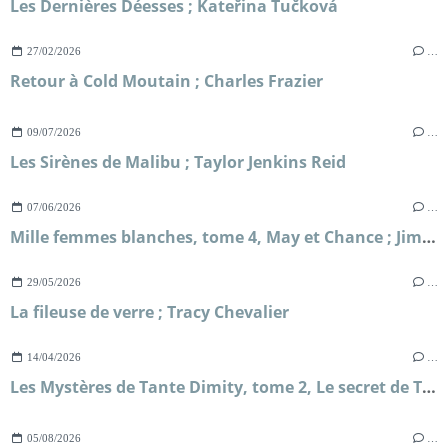
Les Dernières Déesses ; Kateřina Tučková
27/02/2026
…
Retour à Cold Moutain ; Charles Frazier
09/07/2026
…
Les Sirènes de Malibu ; Taylor Jenkins Reid
07/06/2026
…
Mille femmes blanches, tome 4, May et Chance ; Jim Fergus
29/05/2026
…
La fileuse de verre ; Tracy Chevalier
14/04/2026
…
Les Mystères de Tante Dimity, tome 2, Le secret de Tante Dimity ; Nancy Atherton
05/08/2026
…