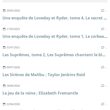
20/05/2026
…
Une enquête de Loveday et Ryder, tome 4, Le secret de Briar's Hall ; Faith Martin
17/03/2023
…
Une enquête de Loveday et Ryder, tome 1, Le corbeau d'Oxford ; Faith Martin
31/07/2021
…
Les Suprêmes, tome 2, Les Suprêmes chantent le blues ; Edward Kelsey Moore
09/07/2026
…
Les Sirènes de Malibu ; Taylor Jenkins Reid
18/06/2026
…
Le jeu de la reine ; Elizabeth Fremantle
22/04/2026
…