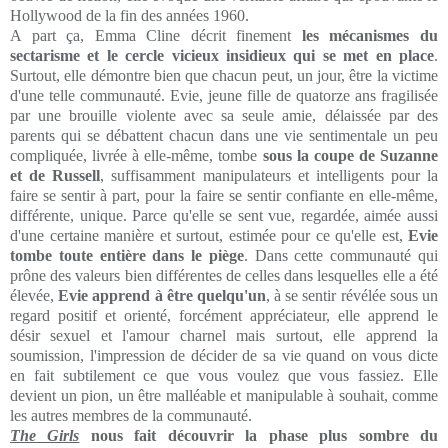
Hollywood de la fin des années 1960.
A part ça, Emma Cline décrit finement
les mécanismes du
sectarisme et le cercle vicieux insidieux qui se met en place
.
Surtout, elle démontre bien que chacun peut, un jour, être la victime
d'une telle communauté. Evie, jeune fille de quatorze ans fragilisée
par une brouille violente avec sa seule amie, délaissée par des
parents qui se débattent chacun dans une vie sentimentale un peu
compliquée, livrée à elle-même, tombe
sous la coupe de Suzanne
et de Russell
, suffisamment manipulateurs et intelligents pour la
faire se sentir à part, pour la faire se sentir confiante en elle-même,
différente, unique. Parce qu'elle se sent vue, regardée, aimée aussi
d'une certaine manière et surtout, estimée pour ce qu'elle est,
Evie
tombe toute entière dans le piège
. Dans cette communauté qui
prône des valeurs bien différentes de celles dans lesquelles elle a été
élevée,
Evie apprend à être quelqu'un
, à se sentir révélée sous un
regard positif et orienté, forcément appréciateur, elle apprend le
désir sexuel et l'amour charnel mais surtout, elle apprend la
soumission, l'impression de décider de sa vie quand on vous dicte
en fait subtilement ce que vous voulez que vous fassiez. Elle
devient un pion, un être malléable et manipulable à souhait, comme
les autres membres de la communauté.
The Girls
nous fait découvrir la phase plus sombre du