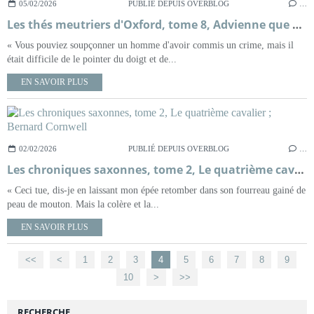
05/02/2026
PUBLIÉ DEPUIS OVERBLOG
…
Les thés meutriers d'Oxford, tome 8, Advienne que mourra ; H.Y Hanna
« Vous pouviez soupçonner un homme d'avoir commis un crime, mais il
était difficile de le pointer du doigt et de...
EN SAVOIR PLUS
02/02/2026
PUBLIÉ DEPUIS OVERBLOG
…
Les chroniques saxonnes, tome 2, Le quatrième cavalier ; Bernard Cornwell
« Ceci tue, dis-je en laissant mon épée retomber dans son fourreau gainé de
peau de mouton. Mais la colère et la...
EN SAVOIR PLUS
<<
<
1
2
3
4
5
6
7
8
9
10
20
30
40
50
60
70
80
90
100
>
>>
RECHERCHE