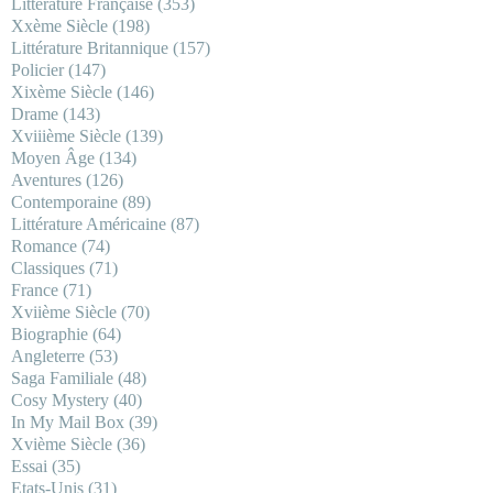
Littérature Française
(353)
Xxème Siècle
(198)
Littérature Britannique
(157)
Policier
(147)
Xixème Siècle
(146)
Drame
(143)
Xviiième Siècle
(139)
Moyen Âge
(134)
Aventures
(126)
Contemporaine
(89)
Littérature Américaine
(87)
Romance
(74)
Classiques
(71)
France
(71)
Xviième Siècle
(70)
Biographie
(64)
Angleterre
(53)
Saga Familiale
(48)
Cosy Mystery
(40)
In My Mail Box
(39)
Xvième Siècle
(36)
Essai
(35)
Etats-Unis
(31)