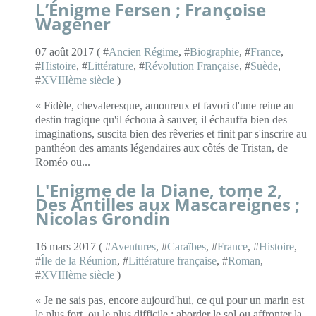
L’Énigme Fersen ; Françoise
Wagener
07 août 2017 ( #
Ancien Régime
, #
Biographie
, #
France
,
#
Histoire
, #
Littérature
, #
Révolution Française
, #
Suède
,
#
XVIIIème siècle
)
« Fidèle, chevaleresque, amoureux et favori d'une reine au
destin tragique qu'il échoua à sauver, il échauffa bien des
imaginations, suscita bien des rêveries et finit par s'inscrire au
panthéon des amants légendaires aux côtés de Tristan, de
Roméo ou...
L'Enigme de la Diane, tome 2,
Des Antilles aux Mascareignes ;
Nicolas Grondin
16 mars 2017 ( #
Aventures
, #
Caraïbes
, #
France
, #
Histoire
,
#
Île de la Réunion
, #
Littérature française
, #
Roman
,
#
XVIIIème siècle
)
« Je ne sais pas, encore aujourd'hui, ce qui pour un marin est
le plus fort, ou le plus difficile : aborder le sol ou affronter la