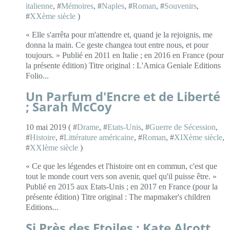
italienne
, #
Mémoires
, #
Naples
, #
Roman
, #
Souvenirs
,
#
XXème siècle
)
« Elle s'arrêta pour m'attendre et, quand je la rejoignis, me
donna la main. Ce geste changea tout entre nous, et pour
toujours. » Publié en 2011 en Italie ; en 2016 en France (pour
la présente édition) Titre original : L'Amica Geniale Editions
Folio...
Un Parfum d'Encre et de Liberté
; Sarah McCoy
10 mai 2019 ( #
Drame
, #
Etats-Unis
, #
Guerre de Sécession
,
#
Histoire
, #
Littérature américaine
, #
Roman
, #
XIXème siècle
,
#
XXIème siècle
)
« Ce que les légendes et l'histoire ont en commun, c'est que
tout le monde court vers son avenir, quel qu'il puisse être. »
Publié en 2015 aux Etats-Unis ; en 2017 en France (pour la
présente édition) Titre original : The mapmaker's children
Editions...
Si Près des Etoiles ; Kate Alcott