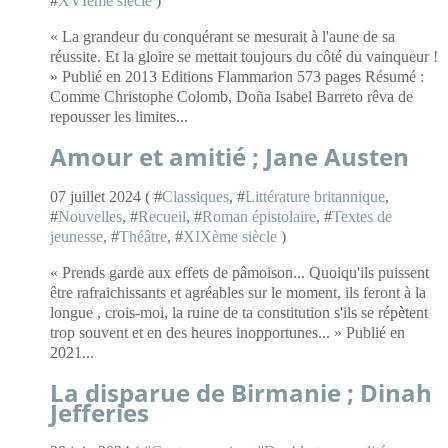
#
XVIème siècle
)
« La grandeur du conquérant se mesurait à l'aune de sa
réussite. Et la gloire se mettait toujours du côté du vainqueur !
» Publié en 2013 Editions Flammarion 573 pages Résumé :
Comme Christophe Colomb, Doña Isabel Barreto rêva de
repousser les limites...
Amour et amitié ; Jane Austen
07 juillet 2024 ( #
Classiques
, #
Littérature britannique
,
#
Nouvelles
, #
Recueil
, #
Roman épistolaire
, #
Textes de
jeunesse
, #
Théâtre
, #
XIXème siècle
)
« Prends garde aux effets de pâmoison... Quoiqu'ils puissent
être rafraichissants et agréables sur le moment, ils feront à la
longue , crois-moi, la ruine de ta constitution s'ils se répètent
trop souvent et en des heures inopportunes... » Publié en
2021...
La disparue de Birmanie ; Dinah
Jefferies