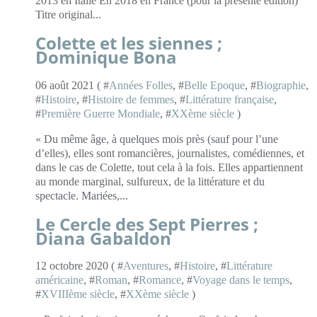
2013 en Italie En 2018 en France (pour la présente édition)
Titre original...
Colette et les siennes ;
Dominique Bona
06 août 2021 ( #
Années Folles
, #
Belle Epoque
, #
Biographie
,
#
Histoire
, #
Histoire de femmes
, #
Littérature française
,
#
Première Guerre Mondiale
, #
XXème siècle
)
« Du même âge, à quelques mois près (sauf pour l’une
d’elles), elles sont romancières, journalistes, comédiennes, et
dans le cas de Colette, tout cela à la fois. Elles appartiennent
au monde marginal, sulfureux, de la littérature et du
spectacle. Mariées,...
Le Cercle des Sept Pierres ;
Diana Gabaldon
12 octobre 2020 ( #
Aventures
, #
Histoire
, #
Littérature
américaine
, #
Roman
, #
Romance
, #
Voyage dans le temps
,
#
XVIIIème siècle
, #
XXème siècle
)