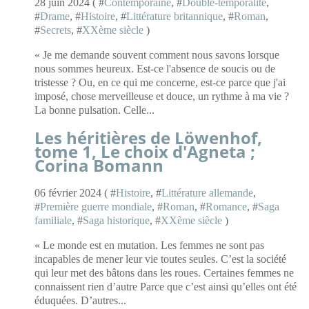
28 juin 2024 ( #
Contemporaine
, #
Double-temporalité
,
#
Drame
, #
Histoire
, #
Littérature britannique
, #
Roman
,
#
Secrets
, #
XXème siècle
)
« Je me demande souvent comment nous savons lorsque
nous sommes heureux. Est-ce l'absence de soucis ou de
tristesse ? Ou, en ce qui me concerne, est-ce parce que j'ai
imposé, chose merveilleuse et douce, un rythme à ma vie ?
La bonne pulsation. Celle...
Les héritières de Löwenhof,
tome 1, Le choix d'Agneta ;
Corina Bomann
06 février 2024 ( #
Histoire
, #
Littérature allemande
,
#
Première guerre mondiale
, #
Roman
, #
Romance
, #
Saga
familiale
, #
Saga historique
, #
XXème siècle
)
« Le monde est en mutation. Les femmes ne sont pas
incapables de mener leur vie toutes seules. C’est la société
qui leur met des bâtons dans les roues. Certaines femmes ne
connaissent rien d’autre Parce que c’est ainsi qu’elles ont été
éduquées. D’autres...