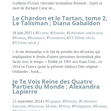
Guilhem d'Ussel, chevalier troubadour Résumé : Après la
mort de Richard Cœur de...
Le Chardon et le Tartan, tome 2,
Le Talisman ; Diana Gabaldon
18 juin 2015 ( #
Ecosse
, #
Histoire
, #
Littérature américaine
,
#
Roman
, #
Romance
, #
Surnaturel
, #
XVIIIème siècle
,
#
XXème siècle
)
« Je me demandais si le fait de prendre des décisions qui
impliquaient le destin d'autres personnes deviendrait plus
facile avec le temps. » Publié en 1991 aux Etats-Unis ; en
2014 en France (pour la présente édition) Titre original :
Outlander , book...
Je Te Vois Reine des Quatre
Parties du Monde ; Alexandra
Lapierre
23 septembre 2014 ( #
Espagne
, #
Histoire
, #
Littérature
française
, #
Nouveau Monde
, #
Pérou
, #
Philippines
, #
Roman
,