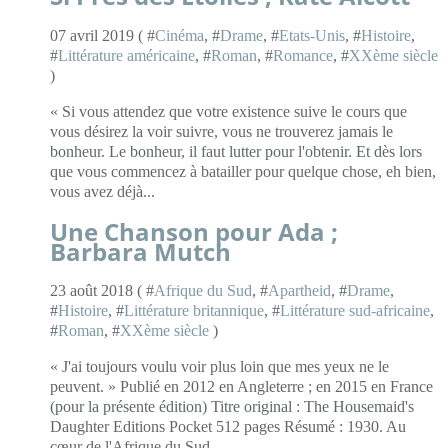
07 avril 2019 ( #
Cinéma
, #
Drame
, #
Etats-Unis
, #
Histoire
,
#
Littérature américaine
, #
Roman
, #
Romance
, #
XXème siècle
)
« Si vous attendez que votre existence suive le cours que
vous désirez la voir suivre, vous ne trouverez jamais le
bonheur. Le bonheur, il faut lutter pour l'obtenir. Et dès lors
que vous commencez à batailler pour quelque chose, eh bien,
vous avez déjà...
Une Chanson pour Ada ;
Barbara Mutch
23 août 2018 ( #
Afrique du Sud
, #
Apartheid
, #
Drame
,
#
Histoire
, #
Littérature britannique
, #
Littérature sud-africaine
,
#
Roman
, #
XXème siècle
)
« J'ai toujours voulu voir plus loin que mes yeux ne le
peuvent. » Publié en 2012 en Angleterre ; en 2015 en France
(pour la présente édition) Titre original : The Housemaid's
Daughter Editions Pocket 512 pages Résumé : 1930. Au
cœur de l'Afrique du Sud,...