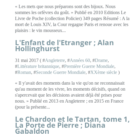
« Les mets que nous préparons sont des bijoux. Nous
sommes les orfèvres du goût. » Publié en 2010 Editions Le
Livre de Poche (collection Policier) 349 pages Résumé : A la
mort de Louis XIV, la Cour regagne Paris et renoue avec les
plaisirs : le vin mousseux...
L'Enfant de l'Etranger ; Alan
Hollinghurst
31 mai 2017 ( #
Angleterre
, #
Années 60
, #
Drame
,
#
Littérature britannique
, #
Première Guerre Mondiale
,
#
Roman
, #
Seconde Guerre Mondiale
, #
XXème siècle
)
« Il y'avait des moments dans la vie qu'on ne reconnaissait
qu'au moment de les vivre, les moments décisifs, quand on
s'apercevait que les décisions avaient déjà été prises pour
nous. » Publié en 2013 en Angleterre ; en 2015 en France
(pour la présente...
Le Chardon et le Tartan, tome 1,
La Porte de Pierre ; Diana
Gabaldon