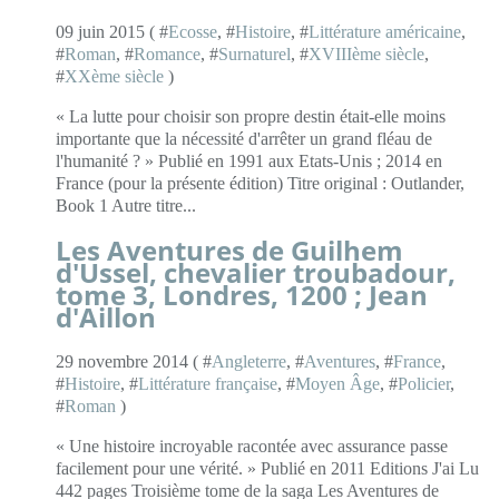
09 juin 2015 ( #
Ecosse
, #
Histoire
, #
Littérature américaine
,
#
Roman
, #
Romance
, #
Surnaturel
, #
XVIIIème siècle
,
#
XXème siècle
)
« La lutte pour choisir son propre destin était-elle moins
importante que la nécessité d'arrêter un grand fléau de
l'humanité ? » Publié en 1991 aux Etats-Unis ; 2014 en
France (pour la présente édition) Titre original : Outlander,
Book 1 Autre titre...
Les Aventures de Guilhem
d'Ussel, chevalier troubadour,
tome 3, Londres, 1200 ; Jean
d'Aillon
29 novembre 2014 ( #
Angleterre
, #
Aventures
, #
France
,
#
Histoire
, #
Littérature française
, #
Moyen Âge
, #
Policier
,
#
Roman
)
« Une histoire incroyable racontée avec assurance passe
facilement pour une vérité. » Publié en 2011 Editions J'ai Lu
442 pages Troisième tome de la saga Les Aventures de