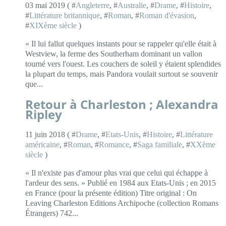
03 mai 2019 ( #
Angleterre
, #
Australie
, #
Drame
, #
Histoire
,
#
Littérature britannique
, #
Roman
, #
Roman d'évasion
,
#
XIXème siècle
)
« Il lui fallut quelques instants pour se rappeler qu'elle était à
Westview, la ferme des Southerham dominant un vallon
tourné vers l'ouest. Les couchers de soleil y étaient splendides
la plupart du temps, mais Pandora voulait surtout se souvenir
que...
Retour à Charleston ; Alexandra
Ripley
11 juin 2018 ( #
Drame
, #
Etats-Unis
, #
Histoire
, #
Littérature
américaine
, #
Roman
, #
Romance
, #
Saga familiale
, #
XXème
siècle
)
« Il n'existe pas d'amour plus vrai que celui qui échappe à
l'ardeur des sens. » Publié en 1984 aux Etats-Unis ; en 2015
en France (pour la présente édition) Titre original : On
Leaving Charleston Editions Archipoche (collection Romans
Étrangers) 742...