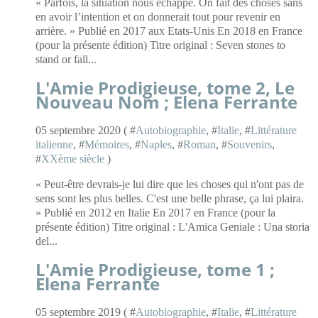
« Parfois, la situation nous échappe. On fait des choses sans
en avoir l’intention et on donnerait tout pour revenir en
arrière. » Publié en 2017 aux Etats-Unis En 2018 en France
(pour la présente édition) Titre original : Seven stones to
stand or fall...
L'Amie Prodigieuse, tome 2, Le
Nouveau Nom ; Elena Ferrante
05 septembre 2020 ( #
Autobiographie
, #
Italie
, #
Littérature
italienne
, #
Mémoires
, #
Naples
, #
Roman
, #
Souvenirs
,
#
XXème siècle
)
« Peut-être devrais-je lui dire que les choses qui n'ont pas de
sens sont les plus belles. C'est une belle phrase, ça lui plaira.
» Publié en 2012 en Italie En 2017 en France (pour la
présente édition) Titre original : L'Amica Geniale : Una storia
del...
L'Amie Prodigieuse, tome 1 ;
Elena Ferrante
05 septembre 2019 ( #
Autobiographie
, #
Italie
, #
Littérature