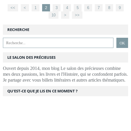
<<
<
1
2
3
4
5
6
7
8
9
10
20
30
40
>
>>
RECHERCHE
LE SALON DES PRÉCIEUSES
Ouvert depuis 2014, mon blog Le salon des précieuses combine
mes deux passions, les livres et l'Histoire, qui se confondent parfois.
Je partage avec vous billets littéraires et autres articles thématiques.
QU'EST-CE QUE JE LIS EN CE MOMENT ?