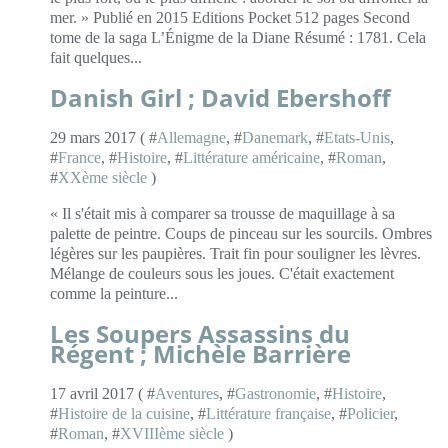
mer. » Publié en 2015 Editions Pocket 512 pages Second
tome de la saga L’Énigme de la Diane Résumé : 1781. Cela
fait quelques...
Danish Girl ; David Ebershoff
29 mars 2017 ( #
Allemagne
, #
Danemark
, #
Etats-Unis
,
#
France
, #
Histoire
, #
Littérature américaine
, #
Roman
,
#
XXème siècle
)
« Il s'était mis à comparer sa trousse de maquillage à sa
palette de peintre. Coups de pinceau sur les sourcils. Ombres
légères sur les paupières. Trait fin pour souligner les lèvres.
Mélange de couleurs sous les joues. C'était exactement
comme la peinture...
Les Soupers Assassins du
Régent ; Michèle Barrière
17 avril 2017 ( #
Aventures
, #
Gastronomie
, #
Histoire
,
#
Histoire de la cuisine
, #
Littérature française
, #
Policier
,
#
Roman
, #
XVIIIème siècle
)