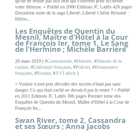
qu'on ne résiste pas aux bras qui s'ouvrent pour accueillir
votre détresse. » Publié en 2006 Editions JC Lattès 426 pages
Deuxième tome de la saga Liberté, Liberté Chérie Résumé :
Héros...
Les Enquêtes de Quentin du
Mesnil, Maître d'Hôtel à la Cour
de François Ier, tome 1, Le Sang
de l'Hermine ; Michèle Barrière
26 mars 2019 ( #
Gastronomie
, #
Histoire
, #
Histoire de la
cuisine
, #
Littérature française
, #
Policier
, #
Renaissance
française
, #
Roman
, #
XVI siècle
)
« Vouloir à tout prix dévoiler des secrets n'était pas sans
danger. Ce qui était caché ne devait-il pas le rester ? » Publié
en 2011 Editions JC Lattès 306 pages Premier tome des
Enquêtes de Quentin du Mesnil, Maître d'Hôtel à la Cour de
François Ier...
Swan River, tome 2, Cassandra
et ses Sœurs ; Anna Jacobs