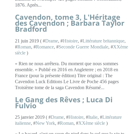
1876. Après...
Cavendon, tome 3, L'Héritage
des Cavendon ; Barbara Taylor
Bradford
21 juin 2019 ( #
Drame
, #
Histoire
, #
Littérature britannique
,
#
Roman
, #
Romance
, #
Seconde Guerre Mondiale
, #
XXème
siècle
)
« Rien ne nous arrêtera. Du moment que nous sommes
ensemble. » Publié en 2016 en Angleterre ; en 2018 en
France (pour la présente édition) Titre original : The
Cavendon Luck Editions Le Livre de Poche 456 pages
Troisième tome de la saga Cavendon Résumé...
Le Gang des Rêves ; Luca Di
Fulvio
25 janvier 2019 ( #
Drame
, #
Histoire
, #
Italie
, #
Littérature
italienne
, #
New York
, #
Roman
, #
XXème siècle
)
« Le hasard, c'est un coup de pied dans le cul que la vie te