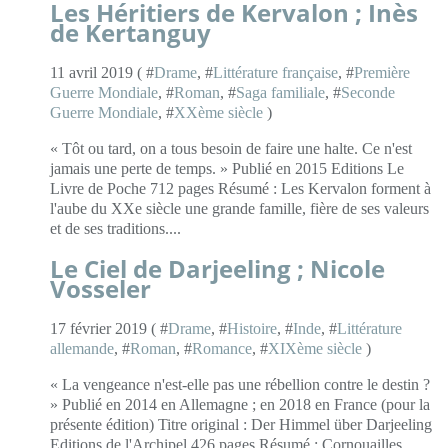
Les Héritiers de Kervalon ; Inès
de Kertanguy
11 avril 2019 ( #
Drame
, #
Littérature française
, #
Première
Guerre Mondiale
, #
Roman
, #
Saga familiale
, #
Seconde
Guerre Mondiale
, #
XXème siècle
)
« Tôt ou tard, on a tous besoin de faire une halte. Ce n'est
jamais une perte de temps. » Publié en 2015 Editions Le
Livre de Poche 712 pages Résumé : Les Kervalon forment à
l'aube du XXe siècle une grande famille, fière de ses valeurs
et de ses traditions....
Le Ciel de Darjeeling ; Nicole
Vosseler
17 février 2019 ( #
Drame
, #
Histoire
, #
Inde
, #
Littérature
allemande
, #
Roman
, #
Romance
, #
XIXème siècle
)
« La vengeance n'est-elle pas une rébellion contre le destin ?
» Publié en 2014 en Allemagne ; en 2018 en France (pour la
présente édition) Titre original : Der Himmel über Darjeeling
Editions de l'Archipel 426 pages Résumé : Cornouailles,