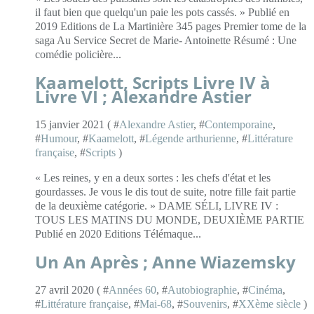
il faut bien que quelqu'un paie les pots cassés. » Publié en
2019 Editions de La Martinière 345 pages Premier tome de la
saga Au Service Secret de Marie- Antoinette Résumé : Une
comédie policière...
Kaamelott, Scripts Livre IV à
Livre VI ; Alexandre Astier
15 janvier 2021 ( #
Alexandre Astier
, #
Contemporaine
,
#
Humour
, #
Kaamelott
, #
Légende arthurienne
, #
Littérature
française
, #
Scripts
)
« Les reines, y en a deux sortes : les chefs d'état et les
gourdasses. Je vous le dis tout de suite, notre fille fait partie
de la deuxième catégorie. » DAME SÉLI, LIVRE IV :
TOUS LES MATINS DU MONDE, DEUXIÈME PARTIE
Publié en 2020 Editions Télémaque...
Un An Après ; Anne Wiazemsky
27 avril 2020 ( #
Années 60
, #
Autobiographie
, #
Cinéma
,
#
Littérature française
, #
Mai-68
, #
Souvenirs
, #
XXème siècle
)