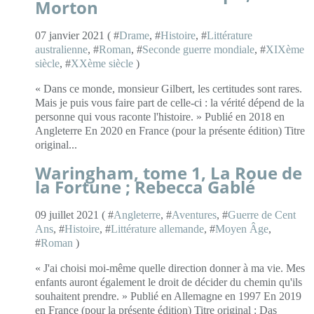
Morton
07 janvier 2021 ( #
Drame
, #
Histoire
, #
Littérature
australienne
, #
Roman
, #
Seconde guerre mondiale
, #
XIXème
siècle
, #
XXème siècle
)
« Dans ce monde, monsieur Gilbert, les certitudes sont rares.
Mais je puis vous faire part de celle-ci : la vérité dépend de la
personne qui vous raconte l'histoire. » Publié en 2018 en
Angleterre En 2020 en France (pour la présente édition) Titre
original...
Waringham, tome 1, La Roue de
la Fortune ; Rebecca Gablé
09 juillet 2021 ( #
Angleterre
, #
Aventures
, #
Guerre de Cent
Ans
, #
Histoire
, #
Littérature allemande
, #
Moyen Âge
,
#
Roman
)
« J'ai choisi moi-même quelle direction donner à ma vie. Mes
enfants auront également le droit de décider du chemin qu'ils
souhaitent prendre. » Publié en Allemagne en 1997 En 2019
en France (pour la présente édition) Titre original : Das