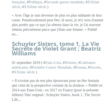
française
, #
Politique
, #
Seconde guerre mondiale
, #
XXème
siècle
, #
XXIème siècle
)
« Avec l'âge je suis devenue de plus en plus militante de leur
cause. Paradoxalement peut être, là aussi, je m'y sens d'autant
plus portée que ce que j'ai obtenu dans la vie, je l'ai souvent
obtenu précisément parce que j'étais une femme. » Publié
en...
Schuyler Sisters, tome 1, La Vie
Secrète de Violet Grant ; Beatriz
Williams
01 septembre 2019 ( #
Etats-Unis
, #
Histoire
, #
Littérature
américaine
, #
Première Guerre Mondiale
, #
Roman
, #
Secrets
,
#
XXème siècle
)
« Il n'existe pas de test plus éprouvant pour un être humain
que celui de la perspective certaine de la douleur. » Publié en
2014 aux Etats-Unis ; en 2017 en France (pour la présente
édition) Titre original : Schuyler Sisters, book 1, The Secret
Life...