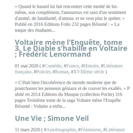
« Quand le hasard lui fait rencontrer cette moitié de lui-
même, son complément, l'amoureux est saisi d'un sentiment
d'amitié, de familiarité, d'amour, et ne veut plus le quitter. »
Publié en 2016 Editions Folio 232 pages Résumé : « La
traque des étudiants...
Voltaire mène l'Enquête, tome
3, Le Diable s'habille en Voltaire
; Frédéric Lenormand
01 mai 2020 ( #
Comédie
, #
France
, #
Histoire
, #
Littérature
française
, #
Policier
, #
Roman
, #
XVIIIème siècle
)
« C'était bien l'incohérence du monde moderne que de
pourchasser les penseurs géniaux et de couver les exaltés. » P
ublié en 2014 Editions du Masque (collection Poche) 316
pages Troisième tome de la saga Voltaire mène l'Enquête
Résumé : Voltaire a enfin...
Une Vie ; Simone Veil
11 mars 2020 ( #
Autobiographie
, #
Féminisme
, #
Littérature