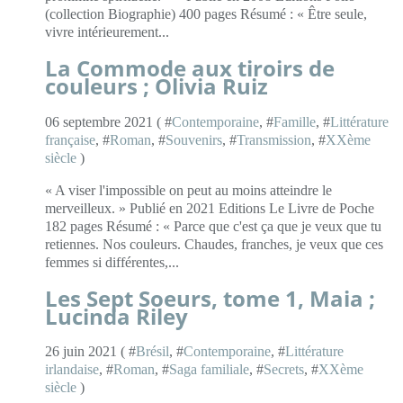
(collection Biographie) 400 pages Résumé : « Être seule,
vivre intérieurement...
La Commode aux tiroirs de
couleurs ; Olivia Ruiz
06 septembre 2021 ( #
Contemporaine
, #
Famille
, #
Littérature
française
, #
Roman
, #
Souvenirs
, #
Transmission
, #
XXème
siècle
)
« A viser l'impossible on peut au moins atteindre le
merveilleux. » Publié en 2021 Editions Le Livre de Poche
182 pages Résumé : « Parce que c'est ça que je veux que tu
retiennes. Nos couleurs. Chaudes, franches, je veux que ces
femmes si différentes,...
Les Sept Soeurs, tome 1, Maia ;
Lucinda Riley
26 juin 2021 ( #
Brésil
, #
Contemporaine
, #
Littérature
irlandaise
, #
Roman
, #
Saga familiale
, #
Secrets
, #
XXème
siècle
)