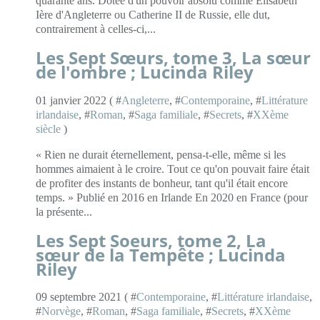
quarante ans. Dotée d'un pouvoir absolu comme Élisabeth
Ière d'Angleterre ou Catherine II de Russie, elle dut,
contrairement à celles-ci,...
Les Sept Sœurs, tome 3, La sœur
de l'ombre ; Lucinda Riley
01 janvier 2022 ( #
Angleterre
, #
Contemporaine
, #
Littérature
irlandaise
, #
Roman
, #
Saga familiale
, #
Secrets
, #
XXème
siècle
)
« Rien ne durait éternellement, pensa-t-elle, même si les
hommes aimaient à le croire. Tout ce qu'on pouvait faire était
de profiter des instants de bonheur, tant qu'il était encore
temps. » Publié en 2016 en Irlande En 2020 en France (pour
la présente...
Les Sept Soeurs, tome 2, La
sœur de la Tempête ; Lucinda
Riley
09 septembre 2021 ( #
Contemporaine
, #
Littérature irlandaise
,
#
Norvège
, #
Roman
, #
Saga familiale
, #
Secrets
, #
XXème