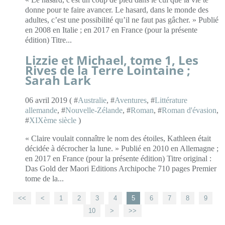
donne pour te faire avancer. Le hasard, dans le monde des
adultes, c’est une possibilité qu’il ne faut pas gâcher. » Publié
en 2008 en Italie ; en 2017 en France (pour la présente
édition) Titre...
Lizzie et Michael, tome 1, Les
Rives de la Terre Lointaine ;
Sarah Lark
06 avril 2019 ( #
Australie
, #
Aventures
, #
Littérature
allemande
, #
Nouvelle-Zélande
, #
Roman
, #
Roman d'évasion
,
#
XIXème siècle
)
« Claire voulait connaître le nom des étoiles, Kathleen était
décidée à décrocher la lune. » Publié en 2010 en Allemagne ;
en 2017 en France (pour la présente édition) Titre original :
Das Gold der Maori Editions Archipoche 710 pages Premier
tome de la...
<<
<
1
2
3
4
5
6
7
8
9
10
20
30
40
>
>>