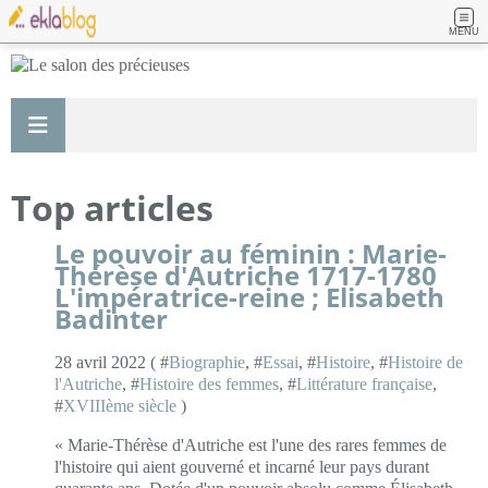
MENU
Top articles
Le pouvoir au féminin : Marie-
Thérèse d'Autriche 1717-1780
L'impératrice-reine ; Elisabeth
Badinter
28 avril 2022 ( #
Biographie
, #
Essai
, #
Histoire
, #
Histoire de
l'Autriche
, #
Histoire des femmes
, #
Littérature française
,
#
XVIIIème siècle
)
« Marie-Thérèse d'Autriche est l'une des rares femmes de
l'histoire qui aient gouverné et incarné leur pays durant