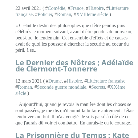
22 avril 2021 ( #
Comédie
, #
France
, #
Histoire
, #
Littérature
française
, #
Policier
, #
Roman
, #
XVIIIème siècle
)
« C'était le destin des philosophes que d'être pendus puis
célébrés le moment suivant, avant d'être pendus de nouveau,
peut-être, le lendemain. Cet ensemble d'effets et de causes
avait de quoi les pousser à chercher la sécurité au coeur du
péril, à se...
Le Dernier des Nôtres ; Adélaïde
de Clermont-Tonnerre
12 mars 2021 ( #
Drame
, #
Histoire
, #
Littérature française
,
#
Roman
, #
Seconde guerre mondiale
, #
Secrets
, #
XXème
siècle
)
« Aujourd'hui, quand je revois la manière dont les choses se
sont passées, je me dis qu'il aurait fallu faire autrement. J'étais
tendu vers un but. Il m'a aveuglé. Je suis passé à côté de ce
que j'aurais dû voir et combattre. En aurais-je eu le courage...
La Prisonnière du Temps ; Kate