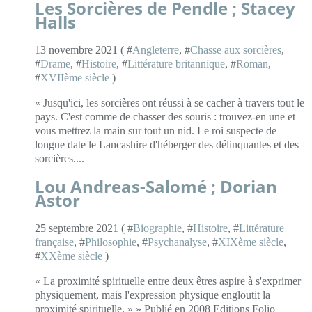
Les Sorcières de Pendle ; Stacey
Halls
13 novembre 2021 ( #
Angleterre
, #
Chasse aux sorcières
,
#
Drame
, #
Histoire
, #
Littérature britannique
, #
Roman
,
#
XVIIème siècle
)
« Jusqu'ici, les sorcières ont réussi à se cacher à travers tout le
pays. C'est comme de chasser des souris : trouvez-en une et
vous mettrez la main sur tout un nid. Le roi suspecte de
longue date le Lancashire d'héberger des délinquantes et des
sorcières....
Lou Andreas-Salomé ; Dorian
Astor
25 septembre 2021 ( #
Biographie
, #
Histoire
, #
Littérature
française
, #
Philosophie
, #
Psychanalyse
, #
XIXème siècle
,
#
XXème siècle
)
« La proximité spirituelle entre deux êtres aspire à s'exprimer
physiquement, mais l'expression physique engloutit la
proximité spirituelle. » » Publié en 2008 Editions Folio