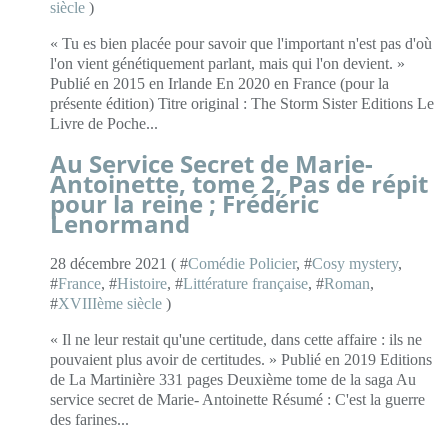
siècle
)
« Tu es bien placée pour savoir que l'important n'est pas d'où
l'on vient génétiquement parlant, mais qui l'on devient. »
Publié en 2015 en Irlande En 2020 en France (pour la
présente édition) Titre original : The Storm Sister Editions Le
Livre de Poche...
Au Service Secret de Marie-
Antoinette, tome 2, Pas de répit
pour la reine ; Frédéric
Lenormand
28 décembre 2021 ( #
Comédie Policier
, #
Cosy mystery
,
#
France
, #
Histoire
, #
Littérature française
, #
Roman
,
#
XVIIIème siècle
)
« Il ne leur restait qu'une certitude, dans cette affaire : ils ne
pouvaient plus avoir de certitudes. » Publié en 2019 Editions
de La Martinière 331 pages Deuxième tome de la saga Au
service secret de Marie- Antoinette Résumé : C'est la guerre
des farines...