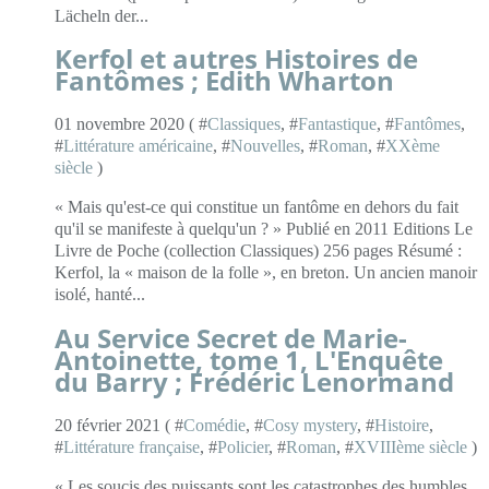
Lächeln der...
Kerfol et autres Histoires de
Fantômes ; Edith Wharton
01 novembre 2020 ( #
Classiques
, #
Fantastique
, #
Fantômes
,
#
Littérature américaine
, #
Nouvelles
, #
Roman
, #
XXème
siècle
)
« Mais qu'est-ce qui constitue un fantôme en dehors du fait
qu'il se manifeste à quelqu'un ? » Publié en 2011 Editions Le
Livre de Poche (collection Classiques) 256 pages Résumé :
Kerfol, la « maison de la folle », en breton. Un ancien manoir
isolé, hanté...
Au Service Secret de Marie-
Antoinette, tome 1, L'Enquête
du Barry ; Frédéric Lenormand
20 février 2021 ( #
Comédie
, #
Cosy mystery
, #
Histoire
,
#
Littérature française
, #
Policier
, #
Roman
, #
XVIIIème siècle
)
« Les soucis des puissants sont les catastrophes des humbles,