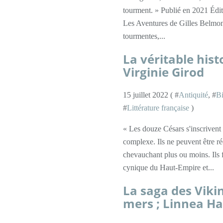
tourment. » Publié en 2021 Édi
Les Aventures de Gilles Belmon
tourmentes,...
La véritable hist
Virginie Girod
15 juillet 2022 ( #
Antiquité
, #
Bi
#
Littérature française
)
« Les douze Césars s'inscrivent 
complexe. Ils ne peuvent être ré
chevauchant plus ou moins. Ils 
cynique du Haut-Empire et...
La saga des Vikin
mers ; Linnea H