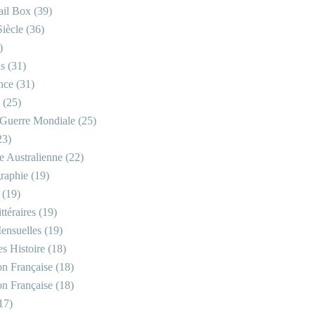
il Box
(39)
iècle
(36)
)
is
(31)
nce
(31)
(25)
Guerre Mondiale
(25)
23)
re Australienne
(22)
raphie
(19)
(19)
ttéraires
(19)
ensuelles
(19)
s Histoire
(18)
on Française
(18)
on Française
(18)
17)