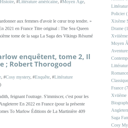
Histoire
, #
Littérature américaine
, #
Moyen Âge
,
Littératu
Policier
(
Xixème S
rdonner aux femmes d'avoir le cœur trop tendre. »
Drame
(1
En 2021 en France Titre original : The Sea Queen
Xviiième
xième tome de la saga La Saga des Vikings Résumé
Moyen 
Aventure
rlow enquêtent, tome 2, Il
Contemp
ne ; Robert Thorogood
Littératu
Romanc
e
, #
Cosy mystery
, #
Enquête
, #
Littérature
Classiqu
)
France
(7
Xviième 
dith, feignant l'outrage. S'immiscer, c'est pour les
Biograph
Angleterre En 2022 en France (pour la présente
Angleter
 Comes To Marlow Éditions de La Martinière 409
Saga Fam
Cosy My