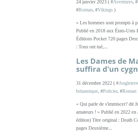
24 janvier 2023 ( #
Aventures
, #
#
Roman
, #
Vikings
)
« Les hommes sont prompts à pa
Publié en 2018 aux États-Unis 
Éditions Pocket 720 pages Deu
: Tous ont tué,...
Les Dames de Ma
suffira d'un cyg
31 décembre 2022 ( #
Angleterr
britannique
, #
Policier
, #
Roman
« Qui parle de s'immiscer? dit Ju
amateurs ! » Publié en 2022 en 
édition) Titre original : Death
pages Deuxième...