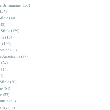
re Britannique
(157)
147)
iècle
(146)
43)
 Siècle
(139)
Âge
(134)
s
(126)
oraine
(89)
re Américaine
(87)
e
(74)
es
(71)
1)
Siècle
(70)
ie
(64)
re
(53)
iliale
(48)
stery
(40)