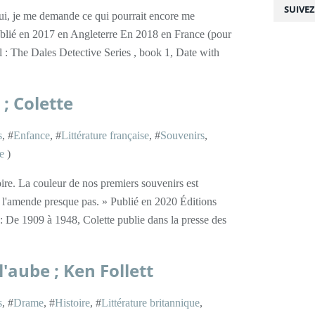
SUIVE
hui, je me demande ce qui pourrait encore me
Publié en 2017 en Angleterre En 2018 en France (pour
nal : The Dales Detective Series , book 1, Date with
; Colette
s
, #
Enfance
, #
Littérature française
, #
Souvenirs
,
e
)
re. La couleur de nos premiers souvenirs est
ne l'amende presque pas. » Publié en 2020 Éditions
De 1909 à 1948, Colette publie dans la presse des
l'aube ; Ken Follett
s
, #
Drame
, #
Histoire
, #
Littérature britannique
,