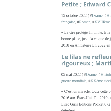
Petite ; Edward 
15 octobre 2022 ( #
Drame
, #
Hi
française
, #
Roman
, #
XVIIIème 
« La cire protège l'intimité. Ell
bonne place, jusqu'à ce que de j
2018 en Angleterre En 2022 en Fr
Le lilas ne refle
rigoureux ; Mart
05 mai 2022 ( #
Drame
, #
Histoi
guerre mondiale
, #
XXème siècl
« C’est un miracle, toute cette 
2016 aux États-Unis En 2019 en F
Lilac Girls Éditions Pocket 67
déferlent...