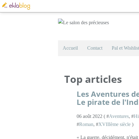
Accueil
Contact
Pal et Wishlis
Top articles
Les Aventures de
Le pirate de l'In
06 août 2022 ( #
Aventures
, #
Hi
#
Roman
, #
XVIIIème siècle
)
« La guerre, décidément, n'était 