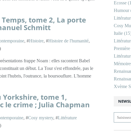
Ecosse
(1
Humour
 Temps, tome 2, La porte
Littératu
mmanuel Schmitt
Cosy Mu
Italie
(15
ontemporaine
, #
Histoire
, #
Histoire de l'humanité
,
Littératu
)
Première
Littératu
présentations frappe Noam : elles racontent Babel
Mémoire
nstituait un début. La Tour s'est effondrée, pas le
Renaissa
point l'hubris, l'outrance, la boursouflure. L'homme
Renaissan
Xvème Si
u Yorkshire, tome 1,
NEWSL
 le crime ; Julia Chapman
ntemporaine
, #
Cosy mystery
, #
Littérature
)