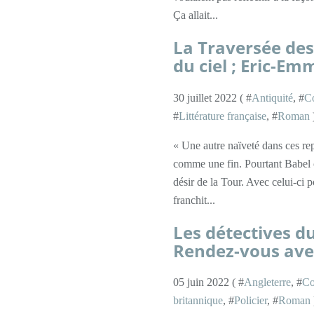
Ça allait...
La Traversée des
du ciel ; Eric-E
30 juillet 2022 ( #
Antiquité
, #
C
#
Littérature française
, #
Roman
« Une autre naïveté dans ces re
comme une fin. Pourtant Babel co
désir de la Tour. Avec celui-ci 
franchit...
Les détectives d
Rendez-vous avec
05 juin 2022 ( #
Angleterre
, #
Co
britannique
, #
Policier
, #
Roman