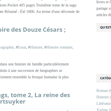
livres et 
tions Pocket 405 pages Troisième tome de la saga
partage av
te Résumé : Été 1800. Au terme d'une décennie de
articles 
QU'EST
oire des Douze Césars ;
ographie
, #
Essai
, #
Histoire
, #
Histoire romaine
,
dans une histoire de famille particulièrement
duits à une succession de biographies se
forment ensemble la fresque humaine la plus
CATÉG
Roman
(
gs, tome 2, La reine des
Histoire
(
artsuyker
Littératu
Xxème Si