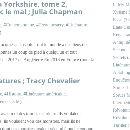
u Yorkshire, tome 2,
In My Ma
 le mal ; Julia Chapman
Xvième S
Essai
(35
e
, #
Contemporaine
, #
Cosy mystery
, #
Littérature
Etats-Un
)
Renaissa
Antiquité
, acquiesça Joseph. Tout le monde a des liens de
Seconde 
donnes un coup de pied à quelqu'un et tout
Secrets
(
lié en 2017 en Angleterre En 2018 en France (pour la
Littératu
Autobiog
atures ; Tracy Chevalier
Enquêtes
Sorties Li
re
, #
Histoire
, #
Littérature américaine
,
Sorties M
me siècle
)
Intermède
Révoluti
avec moi des touristes curieux. Ils voulaient
Révoluti
e, ils voulaient voir des monstres, mais ils ne
Thriller
(
on dont ces monstres avaient vécu ni à quelle époque.