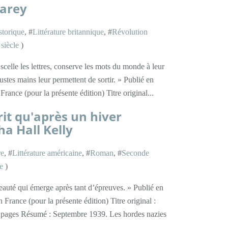
Carey
storique
, #
Littérature britannique
, #
Révolution
siècle
)
e scelle les lettres, conserve les mots du monde à leur
ustes mains leur permettent de sortir. » Publié en
ance (pour la présente édition) Titre original...
urit qu'après un hiver
ha Hall Kelly
re
, #
Littérature américaine
, #
Roman
, #
Seconde
e
)
beauté qui émerge après tant d’épreuves. » Publié en
rance (pour la présente édition) Titre original :
2 pages Résumé : Septembre 1939. Les hordes nazies