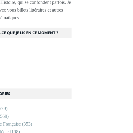
l'Histoire, qui se confondent parfois. Je
ec vous billets littéraires et autres
thématiques.
-CE QUE JE LIS EN CE MOMENT ?
ORIES
679)
568)
re Française
(353)
ècle
(198)