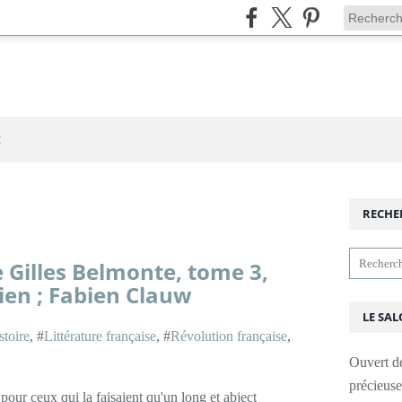
t
RECHE
 Gilles Belmonte, tome 3,
dien ; Fabien Clauw
LE SAL
stoire
, #
Littérature française
, #
Révolution française
,
Ouvert d
précieus
pour ceux qui la faisaient qu'un long et abject