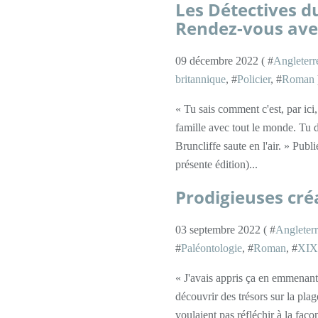
Les Détectives d
Rendez-vous avec
09 décembre 2022 ( #
Angleterr
britannique
, #
Policier
, #
Roman
« Tu sais comment c'est, par ici
famille avec tout le monde. Tu 
Bruncliffe saute en l'air. » Pub
présente édition)...
Prodigieuses cré
03 septembre 2022 ( #
Angleter
#
Paléontologie
, #
Roman
, #
XIXè
« J'avais appris ça en emmenant 
découvrir des trésors sur la plag
voulaient pas réfléchir à la faç