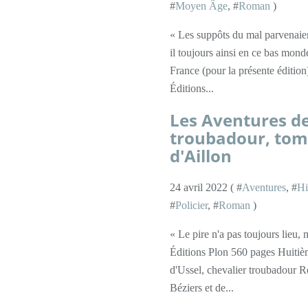
#
Moyen Âge
, #
Roman
)
« Les suppôts du mal parvenaient 
il toujours ainsi en ce bas mon
France (pour la présente éditio
Éditions...
Les Aventures de
troubadour, tome
d'Aillon
24 avril 2022 ( #
Aventures
, #
Hi
#
Policier
, #
Roman
)
« Le pire n'a pas toujours lieu,
Éditions Plon 560 pages Huitiè
d'Ussel, chevalier troubadour R
Béziers et de...